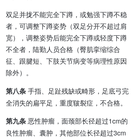
双足并拢不能完全下蹲，或勉强下蹲不稳
者，可调整下蹲姿势（双足分开不超过肩
宽），调整姿势后能完全下蹲或轻度下蹲
不全者，陆勤人员合格（臀肌挛缩综合
征、跟腱短、下肢关节病变等病理性原因
除外）。
手指、足趾残缺或畸形，足底弓完
第八条
全消失的扁平足，重度皲裂症，不合格。
恶性肿瘤，面颈部长径超过1cm的
第九条
良性肿瘤、囊肿，其他部位长径超过3cm