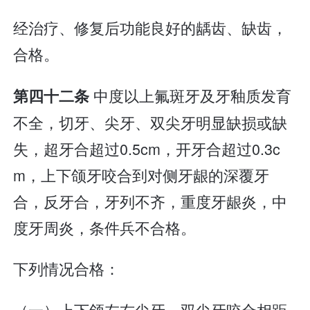
经治疗、修复后功能良好的龋齿、缺齿，
合格。
中度以上氟斑牙及牙釉质发育
第四十二条
不全，切牙、尖牙、双尖牙明显缺损或缺
失，超牙合超过0.5cm，开牙合超过0.3c
m，上下颌牙咬合到对侧牙龈的深覆牙
合，反牙合，牙列不齐，重度牙龈炎，中
度牙周炎，条件兵不合格。
下列情况合格：
（一）上下颌左右尖牙、双尖牙咬合相距