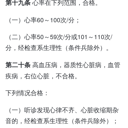
心率在下列范围，合格。
第十九条
（一）心率60～100次/分；
（二）心率50～59次/分或101～110次/
分，经检查系生理性（条件兵除外）。
高血压病，器质性心脏病，血管
第二十条
疾病，右位心脏，不合格。
下列情况合格：
（一）听诊发现心律不齐、心脏收缩期杂
音的，经检查系生理性（条件兵除外）；