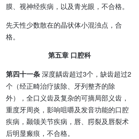
膜、视神经疾病，以及青光眼，不合格。
先天性少数散在的晶状体小混浊点，合
格。
第五章 口腔科
深度龋齿超过3个，缺齿超过2
第四十一条
个（经正畸治疗拔除、牙列整齐的除
外），全口义齿及复杂的可摘局部义齿，
重度牙周炎，影响咀嚼及发音功能的口腔
疾病，颞颌关节疾病，唇、腭裂及唇裂术
后明显瘢痕，不合格。