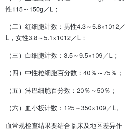
性115～150g／L；
（二）红细胞计数：男性4.3～5.8×1012／
L，女性3.8～5.1×1012／L；
（三）白细胞计数：3.5～9.5×109／L；
（四）中性粒细胞百分数：40％～75％；
（五）淋巴细胞百分数：20％～50％；
（六）血小板计数：125～350×109／L。
血常规检查结果要结合临床及地区差异作