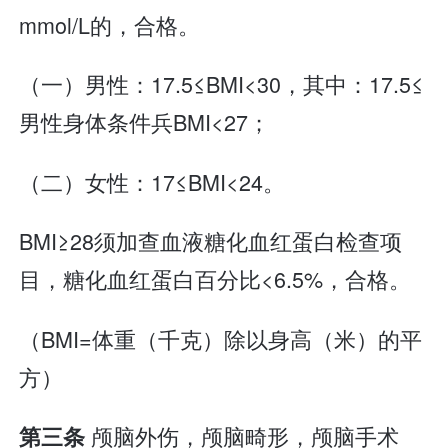
mmol/L的，合格。
（一）男性：17.5≤BMI<30，其中：17.5≤
男性身体条件兵BMI<27；
（二）女性：17≤BMI<24。
BMI≥28须加查血液糖化血红蛋白检查项
目，糖化血红蛋白百分比<6.5%，合格。
（BMI=体重（千克）除以身高（米）的平
方）
颅脑外伤，颅脑畸形，颅脑手术
第三条