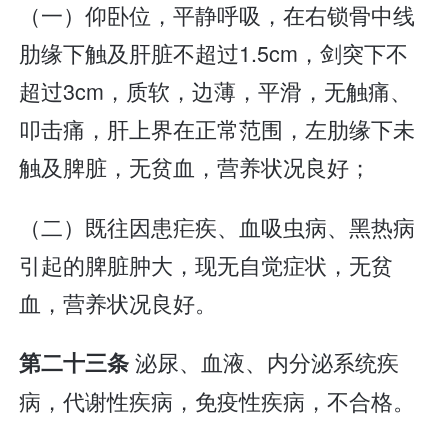
（一）仰卧位，平静呼吸，在右锁骨中线
肋缘下触及肝脏不超过1.5cm，剑突下不
超过3cm，质软，边薄，平滑，无触痛、
叩击痛，肝上界在正常范围，左肋缘下未
触及脾脏，无贫血，营养状况良好；
（二）既往因患疟疾、血吸虫病、黑热病
引起的脾脏肿大，现无自觉症状，无贫
血，营养状况良好。
泌尿、血液、内分泌系统疾
第二十三条
病，代谢性疾病，免疫性疾病，不合格。