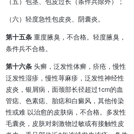
（五）包茎、包皮过长（条件兵除外）；
（六）轻度急性包皮炎、阴囊炎。
重度腋臭，不合格。轻度腋臭，
第十五条
条件兵不合格。
头癣，泛发性体癣，疥疮，慢性
第十六条
泛发性湿疹，慢性荨麻疹，泛发性神经性
皮炎，银屑病，面颈部长径超过1cm的血
管痣、色素痣、胎痣和白癜风，其他传染
性或难 以治愈的皮肤病，不合格。多发性
毛囊炎，皮肤对刺激物过敏或有接触性皮