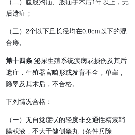
（二）腹股沟疝、股疝手术后1年以上，无
后遗症；
（三）2个以下且长径均在0.8cm以下的混
合痔。
泌尿生殖系统疾病或损伤及其后
第十四条
遗症，生殖器官畸形或发育不全，单睾，
隐睾及其术后，不合格。
下列情况合格：
（一）无自觉症状的轻度非交通性精索鞘
膜积液，不大于健侧睾丸（条件兵除