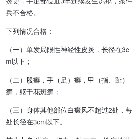
炎史，手足部位近3年连续发生冻疮，条件
兵不合格。
下列情况合格：
（一）单发局限性神经性皮炎，长径在3c
m以下；
（二）股癣，手（足）癣，甲（指、趾）
癣，躯干花斑癣；
（三）身体其他部位白癜风不超过2处，每
处长径在3cm以下。