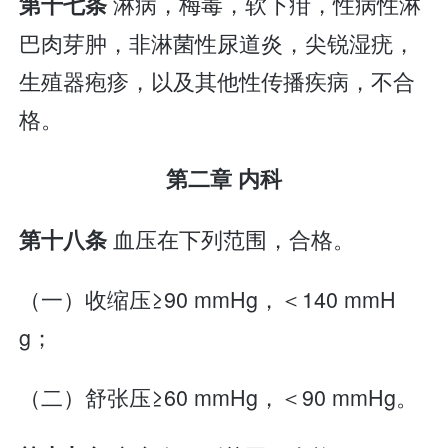
淋病，梅毒，软下疳，性病性淋
第十七条
巴肉芽肿，非淋菌性尿道炎，尖锐湿疣，
生殖器疱疹，以及其他性传播疾病，不合
格。
第二章 内科
血压在下列范围，合格。
第十八条
（一）收缩压≥90 mmHg，＜140 mmH
g；
（二）舒张压≥60 mmHg，＜90 mmHg。