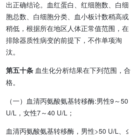
出正确结论。血红蛋白、红细胞数、白细
胞总数、白细胞分类、血小板计数稍高或
稍低，根据所在地区人体正常值范围，在
排除器质性病变的前提下，不作单项淘
汰。
血生化分析结果在下列范围，合
第五十条
格。
（一）血清丙氨酸氨基转移酶:男性9～50
U/L，女性7～40 U/L；
血清丙氨酸氨基转移酶，男性>50 U/L、≤