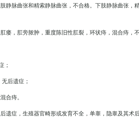
下肢静脉曲张和精索静脉曲张，不合格。下肢静脉曲张，
，肛瘘，肛旁脓肿，重度陈旧性肛裂，环状痔，混合痔，
症；
，无后遗症；
的混合痔。
其后遗症，生殖器官畸形或发育不全，单睾，隐睾及其术