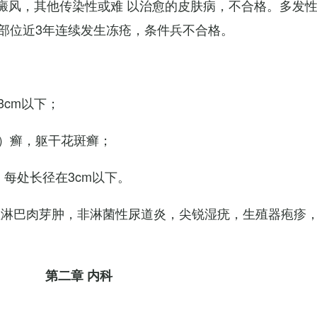
白癜风，其他传染性或难 以治愈的皮肤病，不合格。多发
部位近3年连续发生冻疮，条件兵不合格。
cm以下；
）癣，躯干花斑癣；
每处长径在3cm以下。
性淋巴肉芽肿，非淋菌性尿道炎，尖锐湿疣，生殖器疱疹
第二章 内科