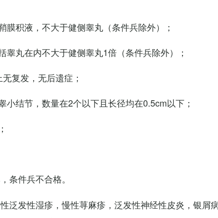
鞘膜积液，不大于健侧睾丸（条件兵除外）；
括睾丸在内不大于健侧睾丸1倍（条件兵除外）；
上无复发，无后遗症；
小结节，数量在2个以下且长径均在0.5cm以下；
；
臭，条件兵不合格。
慢性泛发性湿疹，慢性荨麻疹，泛发性神经性皮炎，银屑