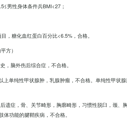
7.5≤男性身体条件兵BMI<27；
项目，糖化血红蛋白百分比<6.5%，合格。
的平方）
术史，脑外伤后综合症，不合格。
以上单纯性甲状腺肿，乳腺肿瘤，不合格。单纯性甲状腺
其后遗症，骨、关节畸形，胸廓畸形，习惯性脱臼，颈、
肢体功能的腱鞘疾病，不合格。