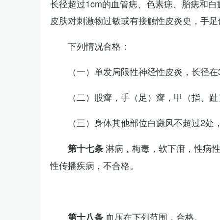
长径超过1cm的血管痣、色素痣、胎痣和
皮肤对刺激物过敏或有接触性皮炎史，手足
下列情况合格：
（一）单发局限性神经性皮炎，长径在3
（二）股癣，手（足）癣，甲（指、趾
（三）身体其他部位白癜风不超过2处，
淋病，梅毒，软下疳，性病
第十七条
性传播疾病，不合格。
血压在下列范围，合格。
第十八条