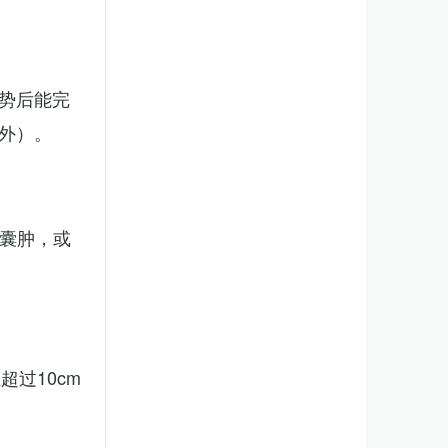
势后能完
外）。
、囊肿，或
。
过10cm