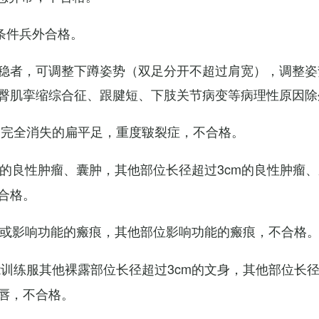
条件兵外合格。
稳者，可调整下蹲姿势（双足分开不超过肩宽），调整姿
臀肌挛缩综合征、跟腱短、下肢关节病变等病理性原因除
弓完全消失的扁平足，重度皲裂症，不合格。
m的良性肿瘤、囊肿，其他部位长径超过3cm的良性肿瘤
合格。
m或影响功能的瘢痕，其他部位影响功能的瘢痕，不合格
训练服其他裸露部位长径超过3cm的文身，其他部位长径超
唇，不合格。