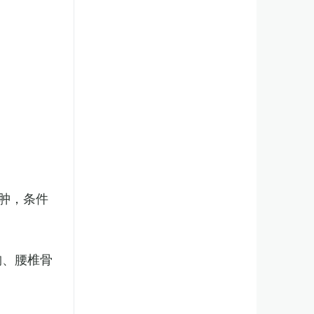
肿，条件
胸、腰椎骨