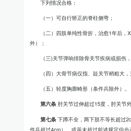
下列情况合格：
（一）可自行矫正的脊柱侧弯；
（二）四肢单纯性骨折，治愈1年后，
外）；
（三)关节弹响排除骨关节疾病或损伤
（四）大骨节病仅指、趾关节稍粗大，
（五）轻度胸廓畸形（条件兵除外）。
肘关节过伸超过15度，肘关节
第六条
下蹲不全，两下肢不等长超过2
第七条
件兵超过4cm），或虽未超过前述规定但步