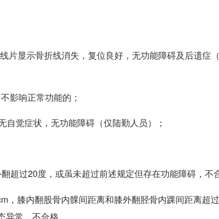
X线片显示骨折线消失，复位良好，无功能障碍及后遗症
，不影响正常功能的；
无自觉症状，无功能障碍（仅陆勤人员）；
外翻超过20度，或虽未超过前述规定但存在功能障碍，不
cm，膝内翻股骨内髁间距离和膝外翻胫骨内踝间距离超过
态异常，不合格。