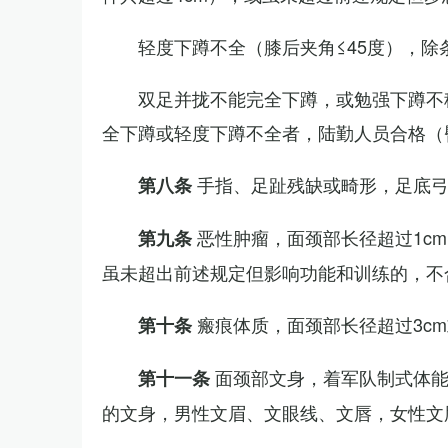
轻度下蹲不全（膝后夹角≤45度），除
双足并拢不能完全下蹲，或勉强下蹲不
全下蹲或轻度下蹲不全者，陆勤人员合格（
手指、足趾残缺或畸形，足底
第八条
恶性肿瘤，面颈部长径超过1c
第九条
虽未超出前述规定但影响功能和训练的，不
瘢痕体质，面颈部长径超过3c
第十条
面颈部文身，着军队制式体能
第十一条
的文身，男性文眉、文眼线、文唇，女性文