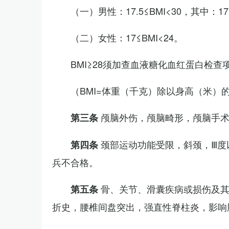
（一）男性：17.5≤BMI<30，其中：1
（二）女性：17≤BMI<24。
BMI≥28须加查血液糖化血红蛋白检查
（BMI=体重（千克）除以身高（米）
颅脑外伤，颅脑畸形，颅脑手
第三条
颈部运动功能受限，斜颈，Ⅲ度
第四条
兵不合格。
骨、关节、滑囊疾病或损伤及
第五条
折史，腰椎间盘突出，强直性脊柱炎，影响