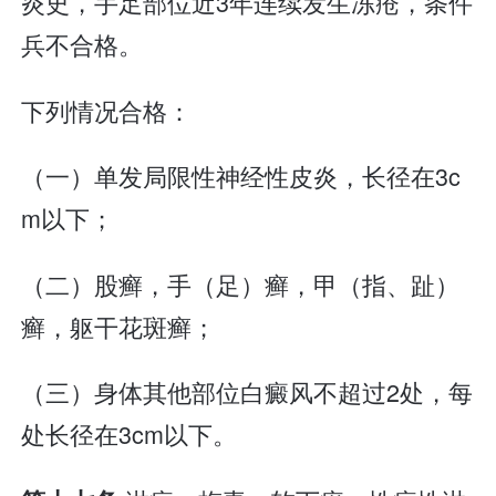
炎史，手足部位近3年连续发生冻疮，条件
兵不合格。
下列情况合格：
（一）单发局限性神经性皮炎，长径在3c
m以下；
（二）股癣，手（足）癣，甲（指、趾）
癣，躯干花斑癣；
（三）身体其他部位白癜风不超过2处，每
处长径在3cm以下。