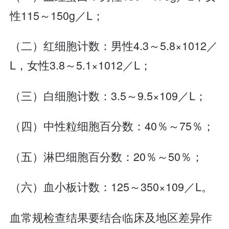
性115～150g／L；
（二）红细胞计数：男性4.3～5.8×1012／
L，女性3.8～5.1×1012／L；
（三）白细胞计数：3.5～9.5×109／L；
（四）中性粒细胞百分数：40％～75％；
（五）淋巴细胞百分数：20％～50％；
（六）血小板计数：125～350×109／L。
血常规检查结果要结合临床及地区差异作