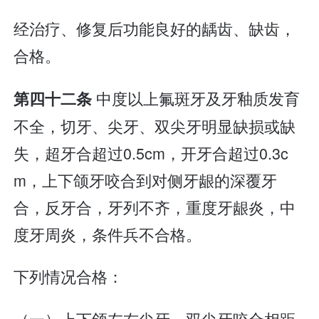
经治疗、修复后功能良好的龋齿、缺齿，
合格。
中度以上氟斑牙及牙釉质发育
第四十二条
不全，切牙、尖牙、双尖牙明显缺损或缺
失，超牙合超过0.5cm，开牙合超过0.3c
m，上下颌牙咬合到对侧牙龈的深覆牙
合，反牙合，牙列不齐，重度牙龈炎，中
度牙周炎，条件兵不合格。
下列情况合格：
（一）上下颌左右尖牙、双尖牙咬合相距