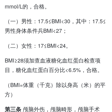
mmol/L的，合格。
（一）男性：17.5≤BMI<30，其中：17.5≤
男性身体条件兵BMI<27；
（二）女性：17≤BMI<24。
BMI≥28须加查血液糖化血红蛋白检查项
目，糖化血红蛋白百分比<6.5%，合格。
（BMI=体重（千克）除以身高（米）的平
方）
颅脑外伤，颅脑畸形，颅脑手术
第三条