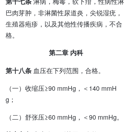
淋病，梅毒，软下疳，性病性淋
第十七条
巴肉芽肿，非淋菌性尿道炎，尖锐湿疣，
生殖器疱疹，以及其他性传播疾病，不合
格。
第二章 内科
血压在下列范围，合格。
第十八条
（一）收缩压≥90 mmHg，＜140 mmH
g；
（二）舒张压≥60 mmHg，＜90 mmHg。