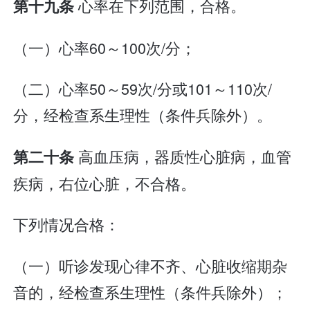
心率在下列范围，合格。
第十九条
（一）心率60～100次/分；
（二）心率50～59次/分或101～110次/
分，经检查系生理性（条件兵除外）。
高血压病，器质性心脏病，血管
第二十条
疾病，右位心脏，不合格。
下列情况合格：
（一）听诊发现心律不齐、心脏收缩期杂
音的，经检查系生理性（条件兵除外）；