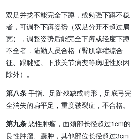
双足并拢不能完全下蹲，或勉强下蹲不稳
者，可调整下蹲姿势（双足分开不超过肩
宽），调整姿势后能完全下蹲或轻度下蹲
不全者，陆勤人员合格（臀肌挛缩综合
征、跟腱短、下肢关节病变等病理性原因
除外）。
手指、足趾残缺或畸形，足底弓完
第八条
全消失的扁平足，重度皲裂症，不合格。
恶性肿瘤，面颈部长径超过1cm的
第九条
良性肿瘤、囊肿，其他部位长径超过3cm