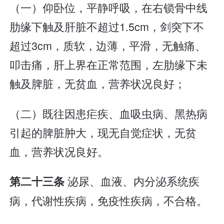
（一）仰卧位，平静呼吸，在右锁骨中线
肋缘下触及肝脏不超过1.5cm，剑突下不
超过3cm，质软，边薄，平滑，无触痛、
叩击痛，肝上界在正常范围，左肋缘下未
触及脾脏，无贫血，营养状况良好；
（二）既往因患疟疾、血吸虫病、黑热病
引起的脾脏肿大，现无自觉症状，无贫
血，营养状况良好。
泌尿、血液、内分泌系统疾
第二十三条
病，代谢性疾病，免疫性疾病，不合格。