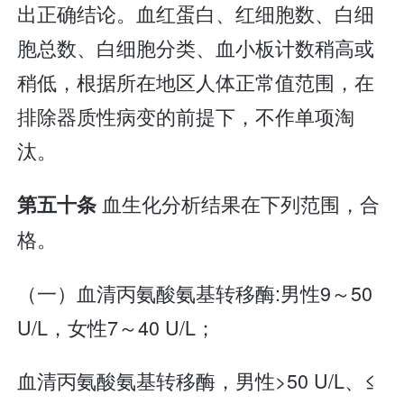
出正确结论。血红蛋白、红细胞数、白细
胞总数、白细胞分类、血小板计数稍高或
稍低，根据所在地区人体正常值范围，在
排除器质性病变的前提下，不作单项淘
汰。
血生化分析结果在下列范围，合
第五十条
格。
（一）血清丙氨酸氨基转移酶:男性9～50
U/L，女性7～40 U/L；
血清丙氨酸氨基转移酶，男性>50 U/L、≤