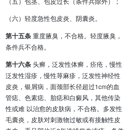
（五）包茎、包皮过长（条件兵除外）；
（六）轻度急性包皮炎、阴囊炎。
重度腋臭，不合格。轻度腋臭，
第十五条
条件兵不合格。
头癣，泛发性体癣，疥疮，慢性
第十六条
泛发性湿疹，慢性荨麻疹，泛发性神经性
皮炎，银屑病，面颈部长径超过1cm的血
管痣、色素痣、胎痣和白癜风，其他传染
性或难 以治愈的皮肤病，不合格。多发性
毛囊炎，皮肤对刺激物过敏或有接触性皮