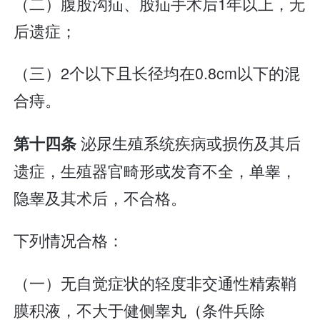
（二）腹股沟疝、股疝手术后1年以上，无
后遗症；
（三）2个以下且长径均在0.8cm以下的混
合痔。
泌尿生殖系统疾病或损伤及其后
第十四条
遗症，生殖器官畸形或发育不全，单睾，
隐睾及其术后，不合格。
下列情况合格：
（一）无自觉症状的轻度非交通性精索鞘
膜积液，不大于健侧睾丸（条件兵除