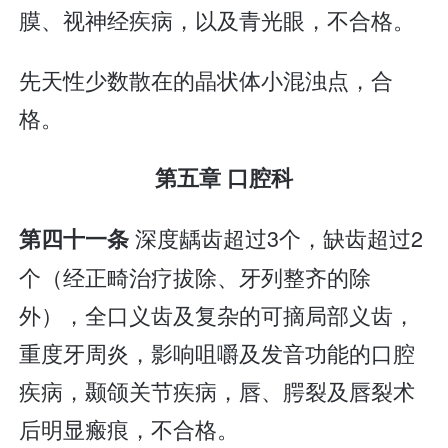
膜、视神经疾病，以及青光眼，不合格。
先天性少数散在的晶状体小混浊点，合
格。
第五章 口腔科
深度龋齿超过3个，缺齿超过2
第四十一条
个（经正畸治疗拔除、牙列整齐的除
外），全口义齿及复杂的可摘局部义齿，
重度牙周炎，影响咀嚼及发音功能的口腔
疾病，颞颌关节疾病，唇、腭裂及唇裂术
后明显瘢痕，不合格。