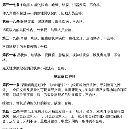
第三十七条
影响眼功能的眼睑、睑缘、结膜、泪器疾病，不合格。
伸入角膜不超过2mm的假性翼状胬肉，陆勤人员合格。
第三十八条
眼球突出，眼球震颤，眼肌疾病，不合格。
15度以内的共同性内、外斜视，陆勤人员合格。
第三十九条
角膜、巩膜、虹膜睫状体疾病，瞳孔变形、运动障碍，不合格。
不影响视力的角膜云翳，合格。
第四十条
晶状体、玻璃体、视网膜、脉络膜、视神经疾病，以及青光眼，不合
格。
先天性少数散在的晶状体小混浊点，合格。
第五章 口腔科
第四十一条
深度龋齿超过3个，缺齿超过2个（经正畸治疗拔除、牙列整齐的除
外），全口义齿及复杂的可摘局部义齿，重度牙周炎，影响咀嚼及发音功能的口腔
疾病，颞颌关节疾病，唇、腭裂及唇裂术后明显瘢痕，不合格。
经治疗、修复后功能良好的龋齿、缺齿，合格。
第四十二条
中度以上氟斑牙及牙釉质发育不全，切牙、尖牙、双尖牙明显缺损或
缺失，超牙合超过0.5cm，开牙合超过0.3cm，上下颌牙咬合到对侧牙龈的深覆牙
合，反牙合，牙列不齐，重度牙龈炎，中度牙周炎，条件兵不合格。