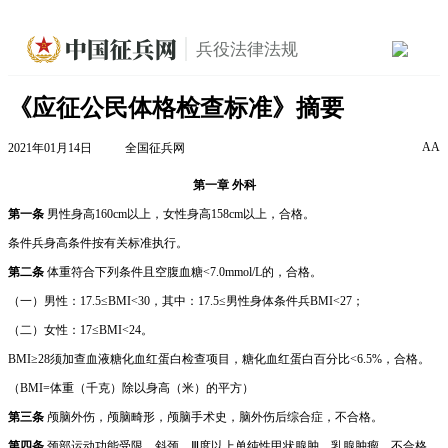
兵役法律法规
《应征公民体格检查标准》摘要
A
A
2021年01月14日
全国征兵网
第一章 外科
第一条
男性身高160cm以上，女性身高158cm以上，合格。
条件兵身高条件按有关标准执行。
第二条
体重符合下列条件且空腹血糖<7.0mmol/L的，合格。
（一）男性：17.5≤BMI<30，其中：17.5≤男性身体条件兵BMI<27；
（二）女性：17≤BMI<24。
BMI≥28须加查血液糖化血红蛋白检查项目，糖化血红蛋白百分比<6.5%，合格。
（BMI=体重（千克）除以身高（米）的平方）
第三条
颅脑外伤，颅脑畸形，颅脑手术史，脑外伤后综合症，不合格。
第四条
颈部运动功能受限，斜颈，Ⅲ度以上单纯性甲状腺肿，乳腺肿瘤，不合格。