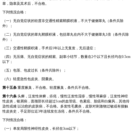
睾，隐睾及其术后，不合格。
下列情况合格：
（一）无自觉症状的轻度非交通性精索鞘膜积液，不大于健侧睾丸（条件兵除
外）；
（二）无自觉症状的睾丸鞘膜积液，包括睾丸在内不大于健侧睾丸1倍（条件兵除
外）；
（三）交通性鞘膜积液，手术后1年以上无复发，无后遗症；
（四）无压痛、无自觉症状的精索、副睾小结节，数量在2个以下且长径均在0.5cm
以下；
（五）包茎、包皮过长（条件兵除外）；
（六）轻度急性包皮炎、阴囊炎。
第十五条
重度腋臭，不合格。轻度腋臭，条件兵不合格。
第十六条
头癣，泛发性体癣，疥疮，慢性泛发性湿疹，慢性荨麻疹，泛发性神经
性皮炎，银屑病，面颈部长径超过1cm的血管痣、色素痣、胎痣和白癜风，其他传
染性或难 以治愈的皮肤病，不合格。多发性毛囊炎，皮肤对刺激物过敏或有接触
性皮炎史，手足部位近3年连续发生冻疮，条件兵不合格。
下列情况合格：
（一）单发局限性神经性皮炎，长径在3cm以下；