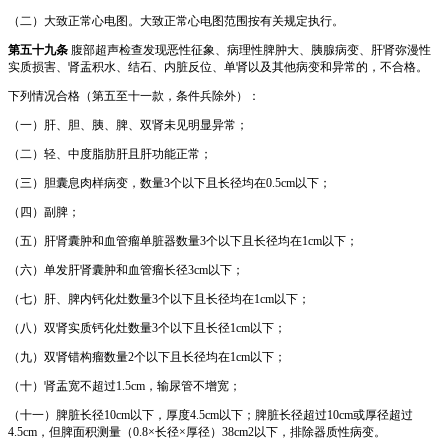
（二）大致正常心电图。大致正常心电图范围按有关规定执行。
第五十九条
腹部超声检查发现恶性征象、病理性脾肿大、胰腺病变、肝肾弥漫性
实质损害、肾盂积水、结石、内脏反位、单肾以及其他病变和异常的，不合格。
下列情况合格（第五至十一款，条件兵除外）：
（一）肝、胆、胰、脾、双肾未见明显异常；
（二）轻、中度脂肪肝且肝功能正常；
（三）胆囊息肉样病变，数量3个以下且长径均在0.5cm以下；
（四）副脾；
（五）肝肾囊肿和血管瘤单脏器数量3个以下且长径均在1cm以下；
（六）单发肝肾囊肿和血管瘤长径3cm以下；
（七）肝、脾内钙化灶数量3个以下且长径均在1cm以下；
（八）双肾实质钙化灶数量3个以下且长径1cm以下；
（九）双肾错构瘤数量2个以下且长径均在1cm以下；
（十）肾盂宽不超过1.5cm，输尿管不增宽；
（十一）脾脏长径10cm以下，厚度4.5cm以下；脾脏长径超过10cm或厚径超过
4.5cm，但脾面积测量（0.8×长径×厚径）38cm2以下，排除器质性病变。