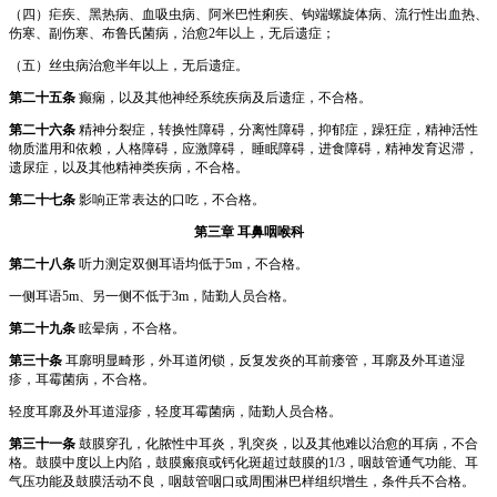
（四）疟疾、黑热病、血吸虫病、阿米巴性痢疾、钩端螺旋体病、流行性出血热、
伤寒、副伤寒、布鲁氏菌病，治愈2年以上，无后遗症；
（五）丝虫病治愈半年以上，无后遗症。
第二十五条
癫痫，以及其他神经系统疾病及后遗症，不合格。
第二十六条
精神分裂症，转换性障碍，分离性障碍，抑郁症，躁狂症，精神活性
物质滥用和依赖，人格障碍，应激障碍， 睡眠障碍，进食障碍，精神发育迟滞，
遗尿症，以及其他精神类疾病，不合格。
第二十七条
影响正常表达的口吃，不合格。
第三章 耳鼻咽喉科
第二十八条
听力测定双侧耳语均低于5m，不合格。
一侧耳语5m、另一侧不低于3m，陆勤人员合格。
第二十九条
眩晕病，不合格。
第三十条
耳廓明显畸形，外耳道闭锁，反复发炎的耳前瘘管，耳廓及外耳道湿
疹，耳霉菌病，不合格。
轻度耳廓及外耳道湿疹，轻度耳霉菌病，陆勤人员合格。
第三十一条
鼓膜穿孔，化脓性中耳炎，乳突炎，以及其他难以治愈的耳病，不合
格。鼓膜中度以上内陷，鼓膜瘢痕或钙化斑超过鼓膜的1/3，咽鼓管通气功能、耳
气压功能及鼓膜活动不良，咽鼓管咽口或周围淋巴样组织增生，条件兵不合格。