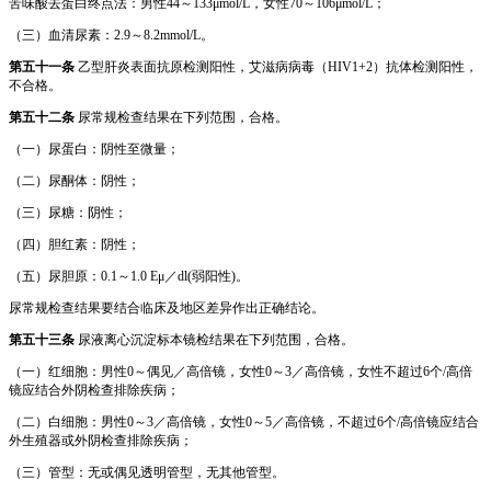
苦味酸去蛋白终点法：男性44～133μmol/L，女性70～106μmol/L；
（三）血清尿素：2.9～8.2mmol/L。
第五十一条
乙型肝炎表面抗原检测阳性，艾滋病病毒（HIV1+2）抗体检测阳性，
不合格。
第五十二条
尿常规检查结果在下列范围，合格。
（一）尿蛋白：阴性至微量；
（二）尿酮体：阴性；
（三）尿糖：阴性；
（四）胆红素：阴性；
（五）尿胆原：0.1～1.0 Eμ／dl(弱阳性)。
尿常规检查结果要结合临床及地区差异作出正确结论。
第五十三条
尿液离心沉淀标本镜检结果在下列范围，合格。
（一）红细胞：男性0～偶见／高倍镜，女性0～3／高倍镜，女性不超过6个/高倍
镜应结合外阴检查排除疾病；
（二）白细胞：男性0～3／高倍镜，女性0～5／高倍镜，不超过6个/高倍镜应结合
外生殖器或外阴检查排除疾病；
（三）管型：无或偶见透明管型，无其他管型。