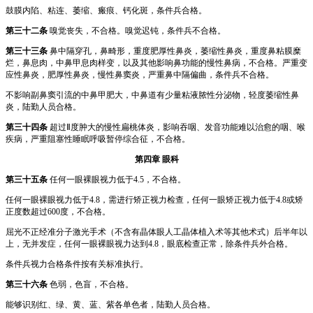
鼓膜内陷、粘连、萎缩、瘢痕、钙化斑，条件兵合格。
第三十二条
嗅觉丧失，不合格。嗅觉迟钝，条件兵不合格。
第三十三条
鼻中隔穿孔，鼻畸形，重度肥厚性鼻炎，萎缩性鼻炎，重度鼻粘膜糜
烂，鼻息肉，中鼻甲息肉样变，以及其他影响鼻功能的慢性鼻病，不合格。严重变
应性鼻炎，肥厚性鼻炎，慢性鼻窦炎，严重鼻中隔偏曲，条件兵不合格。
不影响副鼻窦引流的中鼻甲肥大，中鼻道有少量粘液脓性分泌物，轻度萎缩性鼻
炎，陆勤人员合格。
第三十四条
超过Ⅱ度肿大的慢性扁桃体炎，影响吞咽、发音功能难以治愈的咽、喉
疾病，严重阻塞性睡眠呼吸暂停综合征，不合格。
第四章 眼科
第三十五条
任何一眼裸眼视力低于4.5，不合格。
任何一眼裸眼视力低于4.8，需进行矫正视力检查，任何一眼矫正视力低于4.8或矫
正度数超过600度，不合格。
屈光不正经准分子激光手术（不含有晶体眼人工晶体植入术等其他术式）后半年以
上，无并发症，任何一眼裸眼视力达到4.8，眼底检查正常，除条件兵外合格。
条件兵视力合格条件按有关标准执行。
第三十六条
色弱，色盲，不合格。
能够识别红、绿、黄、蓝、紫各单色者，陆勤人员合格。