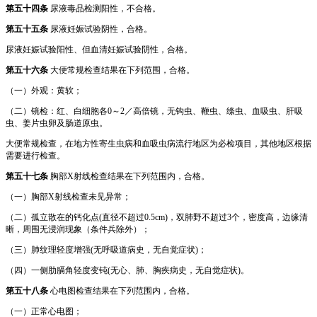
第五十四条
尿液毒品检测阳性，不合格。
第五十五条
尿液妊娠试验阴性，合格。
尿液妊娠试验阳性、但血清妊娠试验阴性，合格。
第五十六条
大便常规检查结果在下列范围，合格。
（一）外观：黄软；
（二）镜检：红、白细胞各0～2／高倍镜，无钩虫、鞭虫、绦虫、血吸虫、肝吸
虫、姜片虫卵及肠道原虫。
大便常规检查，在地方性寄生虫病和血吸虫病流行地区为必检项目，其他地区根据
需要进行检查。
第五十七条
胸部X射线检查结果在下列范围内，合格。
（一）胸部X射线检查未见异常；
（二）孤立散在的钙化点(直径不超过0.5cm)，双肺野不超过3个，密度高，边缘清
晰，周围无浸润现象（条件兵除外）；
（三）肺纹理轻度增强(无呼吸道病史，无自觉症状)；
（四）一侧肋膈角轻度变钝(无心、肺、胸疾病史，无自觉症状)。
第五十八条
心电图检查结果在下列范围内，合格。
（一）正常心电图；