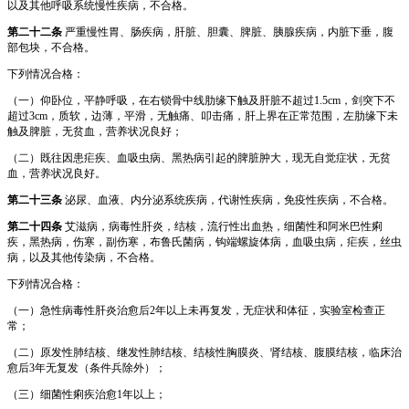
以及其他呼吸系统慢性疾病，不合格。
第二十二条
严重慢性胃、肠疾病，肝脏、胆囊、脾脏、胰腺疾病，内脏下垂，腹
部包块，不合格。
下列情况合格：
（一）仰卧位，平静呼吸，在右锁骨中线肋缘下触及肝脏不超过1.5cm，剑突下不
超过3cm，质软，边薄，平滑，无触痛、叩击痛，肝上界在正常范围，左肋缘下未
触及脾脏，无贫血，营养状况良好；
（二）既往因患疟疾、血吸虫病、黑热病引起的脾脏肿大，现无自觉症状，无贫
血，营养状况良好。
第二十三条
泌尿、血液、内分泌系统疾病，代谢性疾病，免疫性疾病，不合格。
第二十四条
艾滋病，病毒性肝炎，结核，流行性出血热，细菌性和阿米巴性痢
疾，黑热病，伤寒，副伤寒，布鲁氏菌病，钩端螺旋体病，血吸虫病，疟疾，丝虫
病，以及其他传染病，不合格。
下列情况合格：
（一）急性病毒性肝炎治愈后2年以上未再复发，无症状和体征，实验室检查正
常；
（二）原发性肺结核、继发性肺结核、结核性胸膜炎、肾结核、腹膜结核，临床治
愈后3年无复发（条件兵除外）；
（三）细菌性痢疾治愈1年以上；