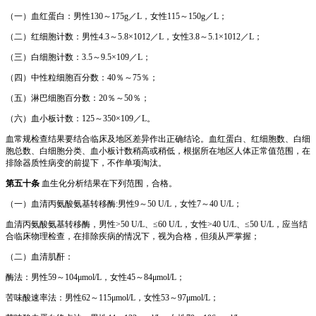
（一）血红蛋白：男性130～175g／L，女性115～150g／L；
（二）红细胞计数：男性4.3～5.8×1012／L，女性3.8～5.1×1012／L；
（三）白细胞计数：3.5～9.5×109／L；
（四）中性粒细胞百分数：40％～75％；
（五）淋巴细胞百分数：20％～50％；
（六）血小板计数：125～350×109／L。
血常规检查结果要结合临床及地区差异作出正确结论。血红蛋白、红细胞数、白细
胞总数、白细胞分类、血小板计数稍高或稍低，根据所在地区人体正常值范围，在
排除器质性病变的前提下，不作单项淘汰。
第五十条
血生化分析结果在下列范围，合格。
（一）血清丙氨酸氨基转移酶:男性9～50 U/L，女性7～40 U/L；
血清丙氨酸氨基转移酶，男性>50 U/L、≤60 U/L，女性>40 U/L、≤50 U/L，应当结
合临床物理检查，在排除疾病的情况下，视为合格，但须从严掌握；
（二）血清肌酐：
酶法：男性59～104μmol/L，女性45～84μmol/L；
苦味酸速率法：男性62～115μmol/L，女性53～97μmol/L；