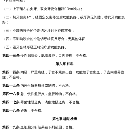
下列情况合格：
（一）上下颌左右尖牙、双尖牙咬合相距0.3cm以内；
（二）切牙缺失1个，经固定义齿修复后功能良好，或牙列无间隙，替代牙功能良
好；
（三）不影响咬合的个别切牙牙列不齐或重叠；
（四）不影响咬合的个别切牙轻度反牙合，无其他体征；
（五）错牙合畸形经正畸治疗后功能良好。
第四十三条
慢性腮腺炎，腮腺囊肿，口腔肿瘤，不合格。
第六章 妇科
第四十四条
闭经，严重痛经，子宫不规则出血，功能性子宫出血，子宫内膜异位
症，不合格。
第四十五条
内外生殖器畸形或缺陷，不合格。
第四十六条
急、慢性盆腔炎，盆腔肿物，不合格。
第四十七条
霉菌性阴道炎，滴虫性阴道炎，不合格。
第四十八条
妊娠，不合格。
第七章 辅助检查
第四十九条
血细胞分析结果在下列范围，合格。