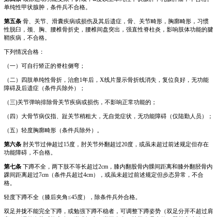
单纯性甲状腺肿，条件兵不合格。
第五条
骨、关节、滑囊疾病或损伤及其后遗症，骨、关节畸形，胸廓畸形，习惯
性脱臼，颈、胸、腰椎骨折史，腰椎间盘突出，强直性脊柱炎，影响肢体功能的腱
鞘疾病，不合格。
下列情况合格：
（一）可自行矫正的脊柱侧弯；
（二）四肢单纯性骨折，治愈1年后，X线片显示骨折线消失，复位良好，无功能
障碍及后遗症（条件兵除外）；
（三)关节弹响排除骨关节疾病或损伤，不影响正常功能的；
（四）大骨节病仅指、趾关节稍粗大，无自觉症状，无功能障碍（仅陆勤人员）；
（五）轻度胸廓畸形（条件兵除外）。
第六条
肘关节过伸超过15度，肘关节外翻超过20度，或虽未超过前述规定但存在
功能障碍，不合格。
第七条
下蹲不全，两下肢不等长超过2cm，膝内翻股骨内髁间距离和膝外翻胫骨内
踝间距离超过7cm（条件兵超过4cm），或虽未超过前述规定但步态异常，不合
格。
轻度下蹲不全（膝后夹角≤45度），除条件兵外合格。
双足并拢不能完全下蹲，或勉强下蹲不稳者，可调整下蹲姿势（双足分开不超过肩