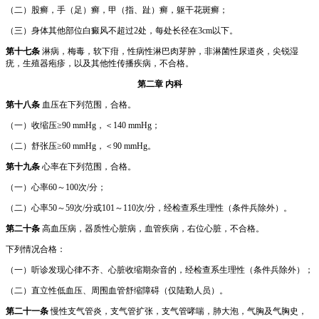
（二）股癣，手（足）癣，甲（指、趾）癣，躯干花斑癣；
（三）身体其他部位白癜风不超过2处，每处长径在3cm以下。
第十七条
淋病，梅毒，软下疳，性病性淋巴肉芽肿，非淋菌性尿道炎，尖锐湿
疣，生殖器疱疹，以及其他性传播疾病，不合格。
第二章 内科
第十八条
血压在下列范围，合格。
（一）收缩压≥90 mmHg，＜140 mmHg；
（二）舒张压≥60 mmHg，＜90 mmHg。
第十九条
心率在下列范围，合格。
（一）心率60～100次/分；
（二）心率50～59次/分或101～110次/分，经检查系生理性（条件兵除外）。
第二十条
高血压病，器质性心脏病，血管疾病，右位心脏，不合格。
下列情况合格：
（一）听诊发现心律不齐、心脏收缩期杂音的，经检查系生理性（条件兵除外）；
（二）直立性低血压、周围血管舒缩障碍（仅陆勤人员）。
第二十一条
慢性支气管炎，支气管扩张，支气管哮喘，肺大泡，气胸及气胸史，