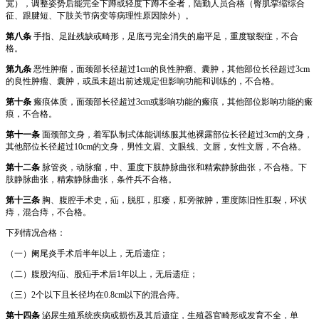
宽），调整姿势后能完全下蹲或轻度下蹲不全者，陆勤人员合格（臀肌挛缩综合
征、跟腱短、下肢关节病变等病理性原因除外）。
第八条
手指、足趾残缺或畸形，足底弓完全消失的扁平足，重度皲裂症，不合
格。
第九条
恶性肿瘤，面颈部长径超过1cm的良性肿瘤、囊肿，其他部位长径超过3cm
的良性肿瘤、囊肿，或虽未超出前述规定但影响功能和训练的，不合格。
第十条
瘢痕体质，面颈部长径超过3cm或影响功能的瘢痕，其他部位影响功能的瘢
痕，不合格。
第十一条
面颈部文身，着军队制式体能训练服其他裸露部位长径超过3cm的文身，
其他部位长径超过10cm的文身，男性文眉、文眼线、文唇，女性文唇，不合格。
第十二条
脉管炎，动脉瘤，中、重度下肢静脉曲张和精索静脉曲张，不合格。下
肢静脉曲张，精索静脉曲张，条件兵不合格。
第十三条
胸、腹腔手术史，疝，脱肛，肛瘘，肛旁脓肿，重度陈旧性肛裂，环状
痔，混合痔，不合格。
下列情况合格：
（一）阑尾炎手术后半年以上，无后遗症；
（二）腹股沟疝、股疝手术后1年以上，无后遗症；
（三）2个以下且长径均在0.8cm以下的混合痔。
第十四条
泌尿生殖系统疾病或损伤及其后遗症，生殖器官畸形或发育不全，单