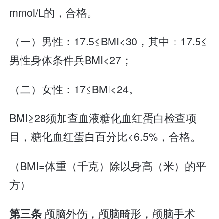
mmol/L的，合格。
（一）男性：17.5≤BMI<30，其中：17.5≤
男性身体条件兵BMI<27；
（二）女性：17≤BMI<24。
BMI≥28须加查血液糖化血红蛋白检查项
目，糖化血红蛋白百分比<6.5%，合格。
（BMI=体重（千克）除以身高（米）的平
方）
颅脑外伤，颅脑畸形，颅脑手术
第三条