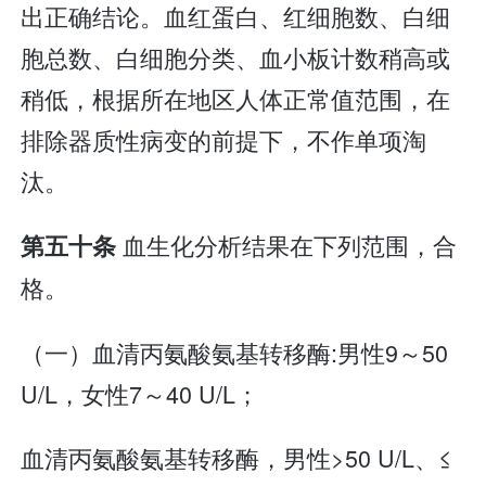
出正确结论。血红蛋白、红细胞数、白细
胞总数、白细胞分类、血小板计数稍高或
稍低，根据所在地区人体正常值范围，在
排除器质性病变的前提下，不作单项淘
汰。
血生化分析结果在下列范围，合
第五十条
格。
（一）血清丙氨酸氨基转移酶:男性9～50
U/L，女性7～40 U/L；
血清丙氨酸氨基转移酶，男性>50 U/L、≤