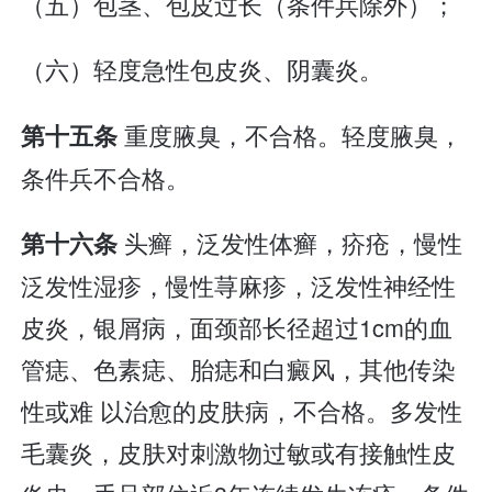
（五）包茎、包皮过长（条件兵除外）；
（六）轻度急性包皮炎、阴囊炎。
重度腋臭，不合格。轻度腋臭，
第十五条
条件兵不合格。
头癣，泛发性体癣，疥疮，慢性
第十六条
泛发性湿疹，慢性荨麻疹，泛发性神经性
皮炎，银屑病，面颈部长径超过1cm的血
管痣、色素痣、胎痣和白癜风，其他传染
性或难 以治愈的皮肤病，不合格。多发性
毛囊炎，皮肤对刺激物过敏或有接触性皮