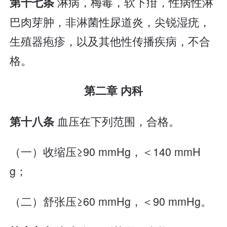
淋病，梅毒，软下疳，性病性淋
第十七条
巴肉芽肿，非淋菌性尿道炎，尖锐湿疣，
生殖器疱疹，以及其他性传播疾病，不合
格。
第二章 内科
血压在下列范围，合格。
第十八条
（一）收缩压≥90 mmHg，＜140 mmH
g；
（二）舒张压≥60 mmHg，＜90 mmHg。