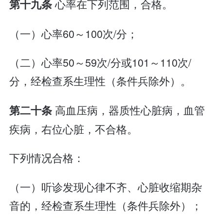
心率在下列范围，合格。
第十九条
（一）心率60～100次/分；
（二）心率50～59次/分或101～110次/
分，经检查系生理性（条件兵除外）。
高血压病，器质性心脏病，血管
第二十条
疾病，右位心脏，不合格。
下列情况合格：
（一）听诊发现心律不齐、心脏收缩期杂
音的，经检查系生理性（条件兵除外）；