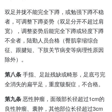
双足并拢不能完全下蹲，或勉强下蹲不稳
者，可调整下蹲姿势（双足分开不超过肩
宽），调整姿势后能完全下蹲或轻度下蹲
不全者，陆勤人员合格（臀肌挛缩综合
征、跟腱短、下肢关节病变等病理性原因
除外）。
手指、足趾残缺或畸形，足底弓完
第八条
全消失的扁平足，重度皲裂症，不合格。
恶性肿瘤，面颈部长径超过1cm的
第九条
良性肿瘤、囊肿，其他部位长径超过3cm