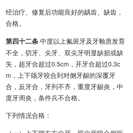
经治疗、修复后功能良好的龋齿、缺齿，
合格。
中度以上氟斑牙及牙釉质发育
第四十二条
不全，切牙、尖牙、双尖牙明显缺损或缺
失，超牙合超过0.5cm，开牙合超过0.3c
m，上下颌牙咬合到对侧牙龈的深覆牙
合，反牙合，牙列不齐，重度牙龈炎，中
度牙周炎，条件兵不合格。
下列情况合格：
（一）上下颌左右尖牙、双尖牙咬合相距