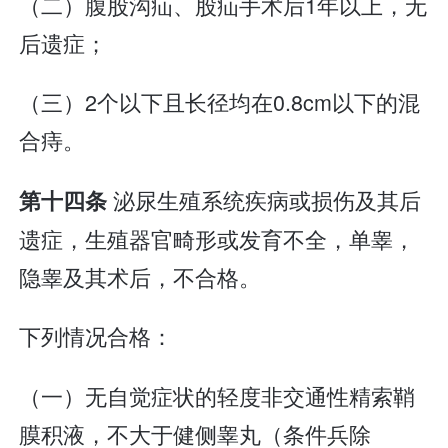
（二）腹股沟疝、股疝手术后1年以上，无
后遗症；
（三）2个以下且长径均在0.8cm以下的混
合痔。
泌尿生殖系统疾病或损伤及其后
第十四条
遗症，生殖器官畸形或发育不全，单睾，
隐睾及其术后，不合格。
下列情况合格：
（一）无自觉症状的轻度非交通性精索鞘
膜积液，不大于健侧睾丸（条件兵除