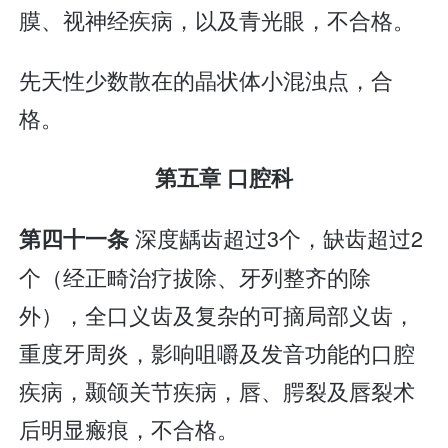
膜、视神经疾病，以及青光眼，不合格。
先天性少数散在的晶状体小混浊点，合
格。
第五章 口腔科
深度龋齿超过3个，缺齿超过2
第四十一条
个（经正畸治疗拔除、牙列整齐的除
外），全口义齿及复杂的可摘局部义齿，
重度牙周炎，影响咀嚼及发音功能的口腔
疾病，颞颌关节疾病，唇、腭裂及唇裂术
后明显瘢痕，不合格。