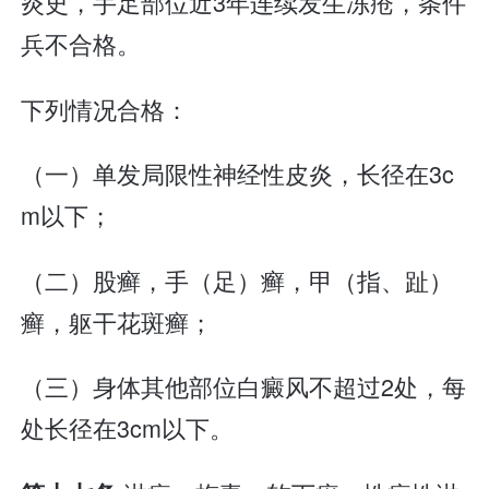
炎史，手足部位近3年连续发生冻疮，条件
兵不合格。
下列情况合格：
（一）单发局限性神经性皮炎，长径在3c
m以下；
（二）股癣，手（足）癣，甲（指、趾）
癣，躯干花斑癣；
（三）身体其他部位白癜风不超过2处，每
处长径在3cm以下。