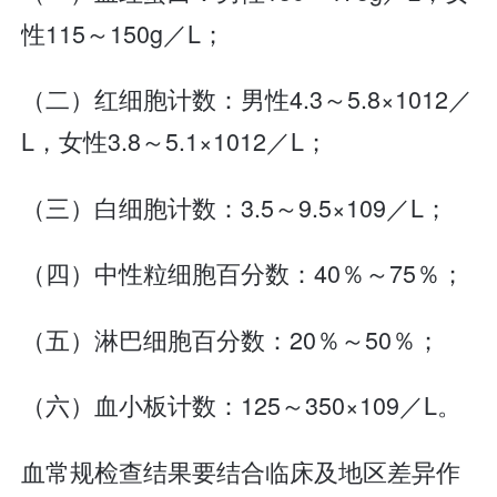
性115～150g／L；
（二）红细胞计数：男性4.3～5.8×1012／
L，女性3.8～5.1×1012／L；
（三）白细胞计数：3.5～9.5×109／L；
（四）中性粒细胞百分数：40％～75％；
（五）淋巴细胞百分数：20％～50％；
（六）血小板计数：125～350×109／L。
血常规检查结果要结合临床及地区差异作