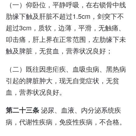
（一）仰卧位，平静呼吸，在右锁骨中线
肋缘下触及肝脏不超过1.5cm，剑突下不
超过3cm，质软，边薄，平滑，无触痛、
叩击痛，肝上界在正常范围，左肋缘下未
触及脾脏，无贫血，营养状况良好；
（二）既往因患疟疾、血吸虫病、黑热病
引起的脾脏肿大，现无自觉症状，无贫
血，营养状况良好。
泌尿、血液、内分泌系统疾
第二十三条
病，代谢性疾病，免疫性疾病，不合格。