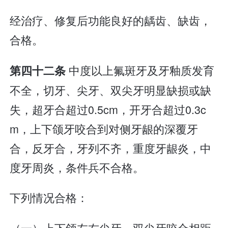
经治疗、修复后功能良好的龋齿、缺齿，
合格。
中度以上氟斑牙及牙釉质发育
第四十二条
不全，切牙、尖牙、双尖牙明显缺损或缺
失，超牙合超过0.5cm，开牙合超过0.3c
m，上下颌牙咬合到对侧牙龈的深覆牙
合，反牙合，牙列不齐，重度牙龈炎，中
度牙周炎，条件兵不合格。
下列情况合格：
（一）上下颌左右尖牙、双尖牙咬合相距