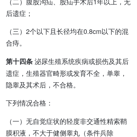
（二）腹股沟疝、股疝手术后1年以上，无
后遗症；
（三）2个以下且长径均在0.8cm以下的混
合痔。
泌尿生殖系统疾病或损伤及其后
第十四条
遗症，生殖器官畸形或发育不全，单睾，
隐睾及其术后，不合格。
下列情况合格：
（一）无自觉症状的轻度非交通性精索鞘
膜积液，不大于健侧睾丸（条件兵除