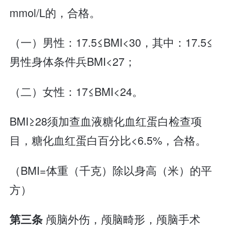
mmol/L的，合格。
（一）男性：17.5≤BMI<30，其中：17.5≤
男性身体条件兵BMI<27；
（二）女性：17≤BMI<24。
BMI≥28须加查血液糖化血红蛋白检查项
目，糖化血红蛋白百分比<6.5%，合格。
（BMI=体重（千克）除以身高（米）的平
方）
颅脑外伤，颅脑畸形，颅脑手术
第三条