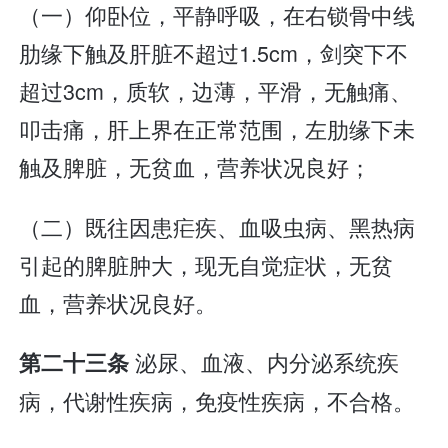
（一）仰卧位，平静呼吸，在右锁骨中线
肋缘下触及肝脏不超过1.5cm，剑突下不
超过3cm，质软，边薄，平滑，无触痛、
叩击痛，肝上界在正常范围，左肋缘下未
触及脾脏，无贫血，营养状况良好；
（二）既往因患疟疾、血吸虫病、黑热病
引起的脾脏肿大，现无自觉症状，无贫
血，营养状况良好。
泌尿、血液、内分泌系统疾
第二十三条
病，代谢性疾病，免疫性疾病，不合格。