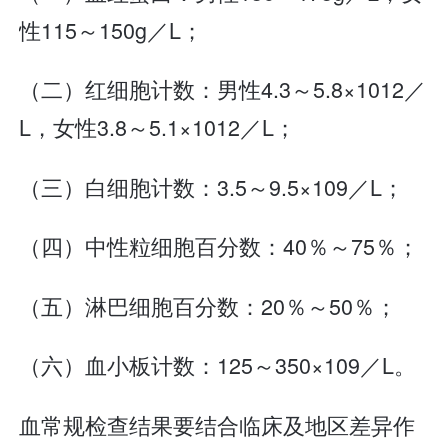
性115～150g／L；
（二）红细胞计数：男性4.3～5.8×1012／
L，女性3.8～5.1×1012／L；
（三）白细胞计数：3.5～9.5×109／L；
（四）中性粒细胞百分数：40％～75％；
（五）淋巴细胞百分数：20％～50％；
（六）血小板计数：125～350×109／L。
血常规检查结果要结合临床及地区差异作