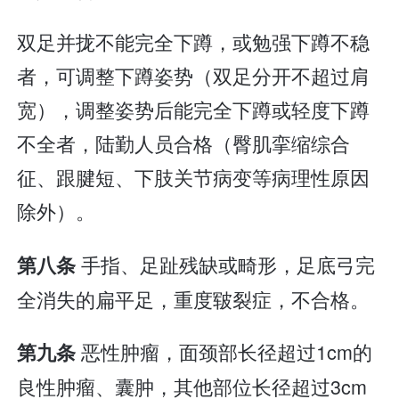
双足并拢不能完全下蹲，或勉强下蹲不稳
者，可调整下蹲姿势（双足分开不超过肩
宽），调整姿势后能完全下蹲或轻度下蹲
不全者，陆勤人员合格（臀肌挛缩综合
征、跟腱短、下肢关节病变等病理性原因
除外）。
手指、足趾残缺或畸形，足底弓完
第八条
全消失的扁平足，重度皲裂症，不合格。
恶性肿瘤，面颈部长径超过1cm的
第九条
良性肿瘤、囊肿，其他部位长径超过3cm