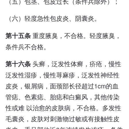
（五）包茎、包皮过长（条件兵除外）；
（六）轻度急性包皮炎、阴囊炎。
重度腋臭，不合格。轻度腋臭，
第十五条
条件兵不合格。
头癣，泛发性体癣，疥疮，慢性
第十六条
泛发性湿疹，慢性荨麻疹，泛发性神经性
皮炎，银屑病，面颈部长径超过1cm的血
管痣、色素痣、胎痣和白癜风，其他传染
性或难 以治愈的皮肤病，不合格。多发性
毛囊炎，皮肤对刺激物过敏或有接触性皮