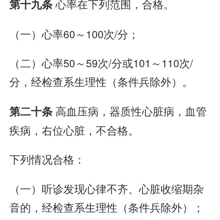
心率在下列范围，合格。
第十九条
（一）心率60～100次/分；
（二）心率50～59次/分或101～110次/
分，经检查系生理性（条件兵除外）。
高血压病，器质性心脏病，血管
第二十条
疾病，右位心脏，不合格。
下列情况合格：
（一）听诊发现心律不齐、心脏收缩期杂
音的，经检查系生理性（条件兵除外）；