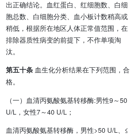
出正确结论。血红蛋白、红细胞数、白细
胞总数、白细胞分类、血小板计数稍高或
稍低，根据所在地区人体正常值范围，在
排除器质性病变的前提下，不作单项淘
汰。
血生化分析结果在下列范围，合
第五十条
格。
（一）血清丙氨酸氨基转移酶:男性9～50
U/L，女性7～40 U/L；
血清丙氨酸氨基转移酶，男性>50 U/L、≤