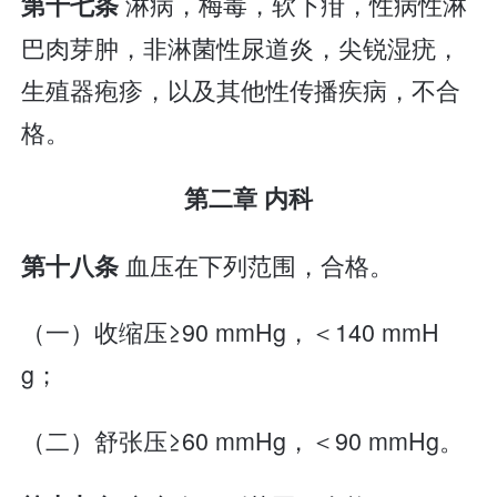
淋病，梅毒，软下疳，性病性淋
第十七条
巴肉芽肿，非淋菌性尿道炎，尖锐湿疣，
生殖器疱疹，以及其他性传播疾病，不合
格。
第二章 内科
血压在下列范围，合格。
第十八条
（一）收缩压≥90 mmHg，＜140 mmH
g；
（二）舒张压≥60 mmHg，＜90 mmHg。