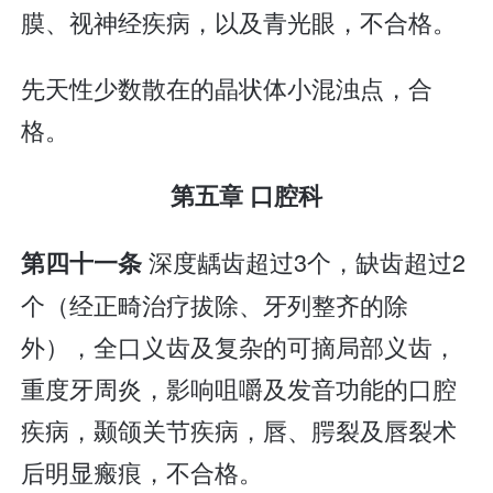
膜、视神经疾病，以及青光眼，不合格。
先天性少数散在的晶状体小混浊点，合
格。
第五章 口腔科
深度龋齿超过3个，缺齿超过2
第四十一条
个（经正畸治疗拔除、牙列整齐的除
外），全口义齿及复杂的可摘局部义齿，
重度牙周炎，影响咀嚼及发音功能的口腔
疾病，颞颌关节疾病，唇、腭裂及唇裂术
后明显瘢痕，不合格。