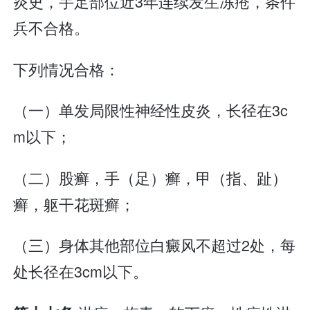
炎史，手足部位近3年连续发生冻疮，条件
兵不合格。
下列情况合格：
（一）单发局限性神经性皮炎，长径在3c
m以下；
（二）股癣，手（足）癣，甲（指、趾）
癣，躯干花斑癣；
（三）身体其他部位白癜风不超过2处，每
处长径在3cm以下。