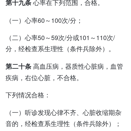
心率在下列范围，合格。
第十九条
（一）心率60～100次/分；
（二）心率50～59次/分或101～110次/
分，经检查系生理性（条件兵除外）。
高血压病，器质性心脏病，血管
第二十条
疾病，右位心脏，不合格。
下列情况合格：
（一）听诊发现心律不齐、心脏收缩期杂
音的，经检查系生理性（条件兵除外）；