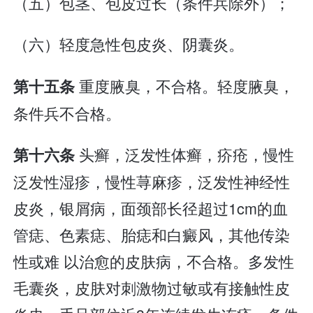
（五）包茎、包皮过长（条件兵除外）；
（六）轻度急性包皮炎、阴囊炎。
重度腋臭，不合格。轻度腋臭，
第十五条
条件兵不合格。
头癣，泛发性体癣，疥疮，慢性
第十六条
泛发性湿疹，慢性荨麻疹，泛发性神经性
皮炎，银屑病，面颈部长径超过1cm的血
管痣、色素痣、胎痣和白癜风，其他传染
性或难 以治愈的皮肤病，不合格。多发性
毛囊炎，皮肤对刺激物过敏或有接触性皮