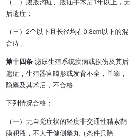
（二）腹股沟疝、股疝手术后1年以上，无
后遗症；
（三）2个以下且长径均在0.8cm以下的混
合痔。
泌尿生殖系统疾病或损伤及其后
第十四条
遗症，生殖器官畸形或发育不全，单睾，
隐睾及其术后，不合格。
下列情况合格：
（一）无自觉症状的轻度非交通性精索鞘
膜积液，不大于健侧睾丸（条件兵除