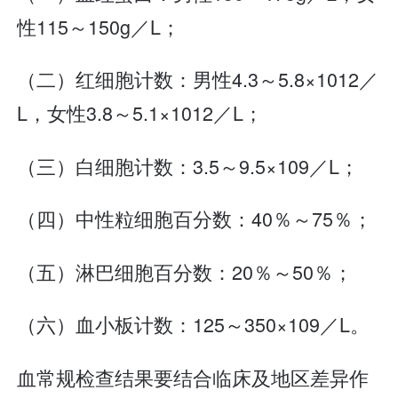
性115～150g／L；
（二）红细胞计数：男性4.3～5.8×1012／
L，女性3.8～5.1×1012／L；
（三）白细胞计数：3.5～9.5×109／L；
（四）中性粒细胞百分数：40％～75％；
（五）淋巴细胞百分数：20％～50％；
（六）血小板计数：125～350×109／L。
血常规检查结果要结合临床及地区差异作