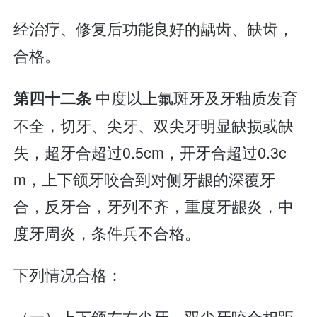
经治疗、修复后功能良好的龋齿、缺齿，
合格。
中度以上氟斑牙及牙釉质发育
第四十二条
不全，切牙、尖牙、双尖牙明显缺损或缺
失，超牙合超过0.5cm，开牙合超过0.3c
m，上下颌牙咬合到对侧牙龈的深覆牙
合，反牙合，牙列不齐，重度牙龈炎，中
度牙周炎，条件兵不合格。
下列情况合格：
（一）上下颌左右尖牙、双尖牙咬合相距