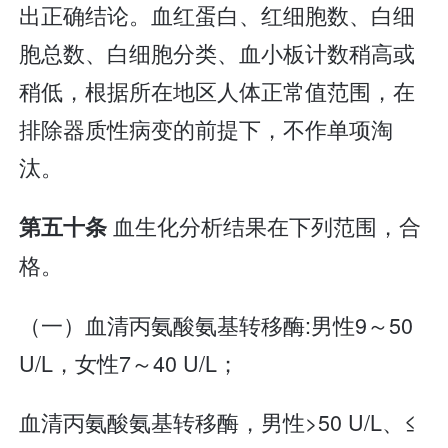
出正确结论。血红蛋白、红细胞数、白细
胞总数、白细胞分类、血小板计数稍高或
稍低，根据所在地区人体正常值范围，在
排除器质性病变的前提下，不作单项淘
汰。
血生化分析结果在下列范围，合
第五十条
格。
（一）血清丙氨酸氨基转移酶:男性9～50
U/L，女性7～40 U/L；
血清丙氨酸氨基转移酶，男性>50 U/L、≤