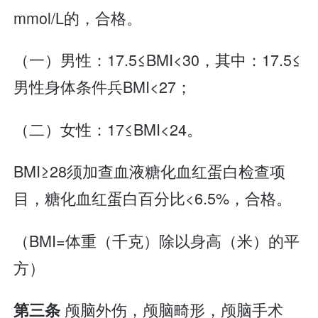
mmol/L的，合格。
（一）男性：17.5≤BMI<30，其中：17.5≤
男性身体条件兵BMI<27；
（二）女性：17≤BMI<24。
BMI≥28须加查血液糖化血红蛋白检查项
目，糖化血红蛋白百分比<6.5%，合格。
（BMI=体重（千克）除以身高（米）的平
方）
颅脑外伤，颅脑畸形，颅脑手术
第三条