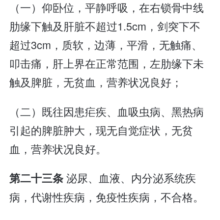
（一）仰卧位，平静呼吸，在右锁骨中线
肋缘下触及肝脏不超过1.5cm，剑突下不
超过3cm，质软，边薄，平滑，无触痛、
叩击痛，肝上界在正常范围，左肋缘下未
触及脾脏，无贫血，营养状况良好；
（二）既往因患疟疾、血吸虫病、黑热病
引起的脾脏肿大，现无自觉症状，无贫
血，营养状况良好。
泌尿、血液、内分泌系统疾
第二十三条
病，代谢性疾病，免疫性疾病，不合格。