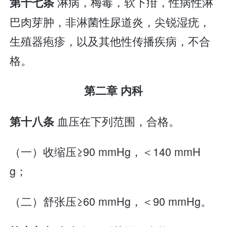
淋病，梅毒，软下疳，性病性淋
第十七条
巴肉芽肿，非淋菌性尿道炎，尖锐湿疣，
生殖器疱疹，以及其他性传播疾病，不合
格。
第二章 内科
血压在下列范围，合格。
第十八条
（一）收缩压≥90 mmHg，＜140 mmH
g；
（二）舒张压≥60 mmHg，＜90 mmHg。