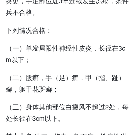
炎史，手足部位近3年连续发生冻疮，条件
兵不合格。
下列情况合格：
（一）单发局限性神经性皮炎，长径在3c
m以下；
（二）股癣，手（足）癣，甲（指、趾）
癣，躯干花斑癣；
（三）身体其他部位白癜风不超过2处，每
处长径在3cm以下。