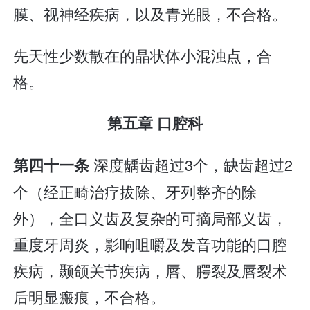
膜、视神经疾病，以及青光眼，不合格。
先天性少数散在的晶状体小混浊点，合
格。
第五章 口腔科
深度龋齿超过3个，缺齿超过2
第四十一条
个（经正畸治疗拔除、牙列整齐的除
外），全口义齿及复杂的可摘局部义齿，
重度牙周炎，影响咀嚼及发音功能的口腔
疾病，颞颌关节疾病，唇、腭裂及唇裂术
后明显瘢痕，不合格。