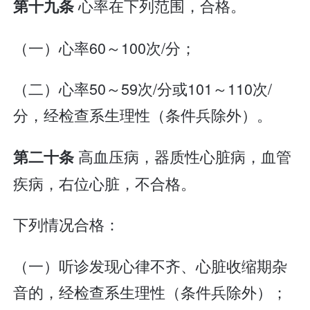
心率在下列范围，合格。
第十九条
（一）心率60～100次/分；
（二）心率50～59次/分或101～110次/
分，经检查系生理性（条件兵除外）。
高血压病，器质性心脏病，血管
第二十条
疾病，右位心脏，不合格。
下列情况合格：
（一）听诊发现心律不齐、心脏收缩期杂
音的，经检查系生理性（条件兵除外）；