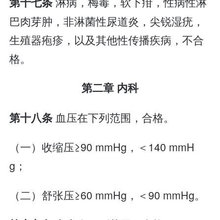
淋病，梅毒，软下疳，性病性淋
第十七条
巴肉芽肿，非淋菌性尿道炎，尖锐湿疣，
生殖器疱疹，以及其他性传播疾病，不合
格。
第二章 内科
血压在下列范围，合格。
第十八条
（一）收缩压≥90 mmHg，＜140 mmH
g；
（二）舒张压≥60 mmHg，＜90 mmHg。