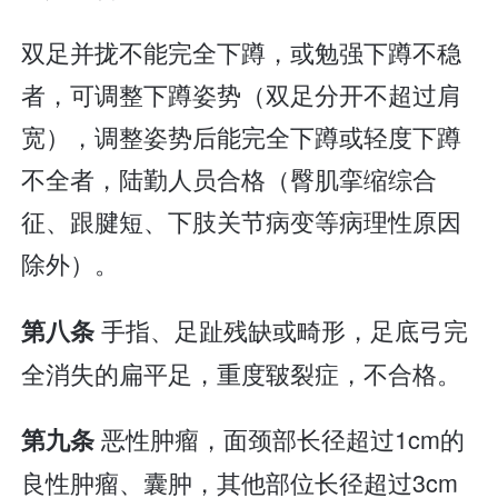
双足并拢不能完全下蹲，或勉强下蹲不稳
者，可调整下蹲姿势（双足分开不超过肩
宽），调整姿势后能完全下蹲或轻度下蹲
不全者，陆勤人员合格（臀肌挛缩综合
征、跟腱短、下肢关节病变等病理性原因
除外）。
手指、足趾残缺或畸形，足底弓完
第八条
全消失的扁平足，重度皲裂症，不合格。
恶性肿瘤，面颈部长径超过1cm的
第九条
良性肿瘤、囊肿，其他部位长径超过3cm