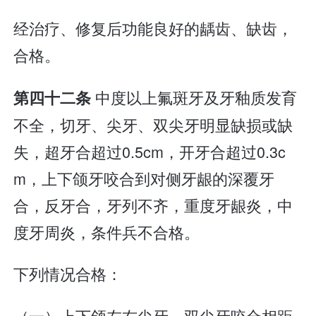
经治疗、修复后功能良好的龋齿、缺齿，
合格。
中度以上氟斑牙及牙釉质发育
第四十二条
不全，切牙、尖牙、双尖牙明显缺损或缺
失，超牙合超过0.5cm，开牙合超过0.3c
m，上下颌牙咬合到对侧牙龈的深覆牙
合，反牙合，牙列不齐，重度牙龈炎，中
度牙周炎，条件兵不合格。
下列情况合格：
（一）上下颌左右尖牙、双尖牙咬合相距