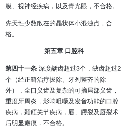
膜、视神经疾病，以及青光眼，不合格。
先天性少数散在的晶状体小混浊点，合
格。
第五章 口腔科
深度龋齿超过3个，缺齿超过2
第四十一条
个（经正畸治疗拔除、牙列整齐的除
外），全口义齿及复杂的可摘局部义齿，
重度牙周炎，影响咀嚼及发音功能的口腔
疾病，颞颌关节疾病，唇、腭裂及唇裂术
后明显瘢痕，不合格。