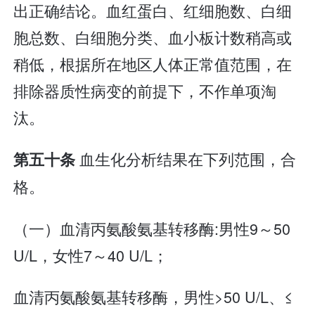
出正确结论。血红蛋白、红细胞数、白细
胞总数、白细胞分类、血小板计数稍高或
稍低，根据所在地区人体正常值范围，在
排除器质性病变的前提下，不作单项淘
汰。
血生化分析结果在下列范围，合
第五十条
格。
（一）血清丙氨酸氨基转移酶:男性9～50
U/L，女性7～40 U/L；
血清丙氨酸氨基转移酶，男性>50 U/L、≤