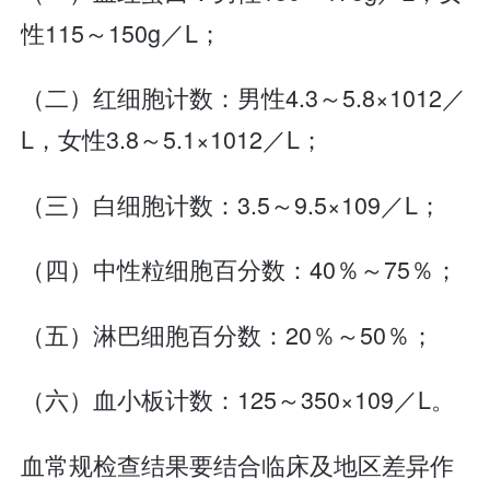
性115～150g／L；
（二）红细胞计数：男性4.3～5.8×1012／
L，女性3.8～5.1×1012／L；
（三）白细胞计数：3.5～9.5×109／L；
（四）中性粒细胞百分数：40％～75％；
（五）淋巴细胞百分数：20％～50％；
（六）血小板计数：125～350×109／L。
血常规检查结果要结合临床及地区差异作