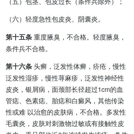
（五）包茎、包皮过长（条件兵除外）；
（六）轻度急性包皮炎、阴囊炎。
重度腋臭，不合格。轻度腋臭，
第十五条
条件兵不合格。
头癣，泛发性体癣，疥疮，慢性
第十六条
泛发性湿疹，慢性荨麻疹，泛发性神经性
皮炎，银屑病，面颈部长径超过1cm的血
管痣、色素痣、胎痣和白癜风，其他传染
性或难 以治愈的皮肤病，不合格。多发性
毛囊炎，皮肤对刺激物过敏或有接触性皮