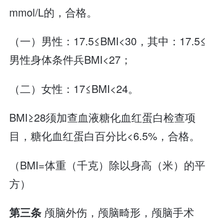
mmol/L的，合格。
（一）男性：17.5≤BMI<30，其中：17.5≤
男性身体条件兵BMI<27；
（二）女性：17≤BMI<24。
BMI≥28须加查血液糖化血红蛋白检查项
目，糖化血红蛋白百分比<6.5%，合格。
（BMI=体重（千克）除以身高（米）的平
方）
颅脑外伤，颅脑畸形，颅脑手术
第三条