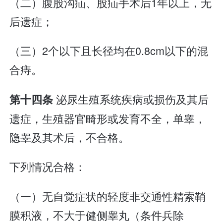
（二）腹股沟疝、股疝手术后1年以上，无
后遗症；
（三）2个以下且长径均在0.8cm以下的混
合痔。
泌尿生殖系统疾病或损伤及其后
第十四条
遗症，生殖器官畸形或发育不全，单睾，
隐睾及其术后，不合格。
下列情况合格：
（一）无自觉症状的轻度非交通性精索鞘
膜积液，不大于健侧睾丸（条件兵除