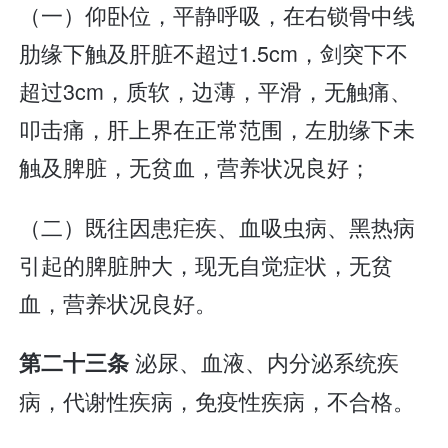
（一）仰卧位，平静呼吸，在右锁骨中线
肋缘下触及肝脏不超过1.5cm，剑突下不
超过3cm，质软，边薄，平滑，无触痛、
叩击痛，肝上界在正常范围，左肋缘下未
触及脾脏，无贫血，营养状况良好；
（二）既往因患疟疾、血吸虫病、黑热病
引起的脾脏肿大，现无自觉症状，无贫
血，营养状况良好。
泌尿、血液、内分泌系统疾
第二十三条
病，代谢性疾病，免疫性疾病，不合格。