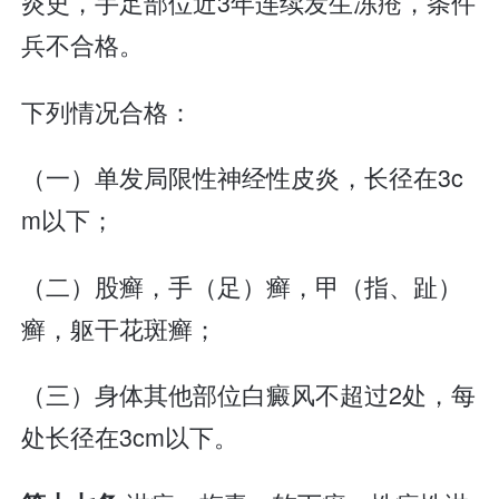
炎史，手足部位近3年连续发生冻疮，条件
兵不合格。
下列情况合格：
（一）单发局限性神经性皮炎，长径在3c
m以下；
（二）股癣，手（足）癣，甲（指、趾）
癣，躯干花斑癣；
（三）身体其他部位白癜风不超过2处，每
处长径在3cm以下。