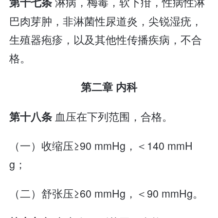
淋病，梅毒，软下疳，性病性淋
第十七条
巴肉芽肿，非淋菌性尿道炎，尖锐湿疣，
生殖器疱疹，以及其他性传播疾病，不合
格。
第二章 内科
血压在下列范围，合格。
第十八条
（一）收缩压≥90 mmHg，＜140 mmH
g；
（二）舒张压≥60 mmHg，＜90 mmHg。