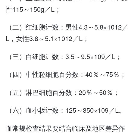
性115～150g／L；
（二）红细胞计数：男性4.3～5.8×1012／
L，女性3.8～5.1×1012／L；
（三）白细胞计数：3.5～9.5×109／L；
（四）中性粒细胞百分数：40％～75％；
（五）淋巴细胞百分数：20％～50％；
（六）血小板计数：125～350×109／L。
血常规检查结果要结合临床及地区差异作