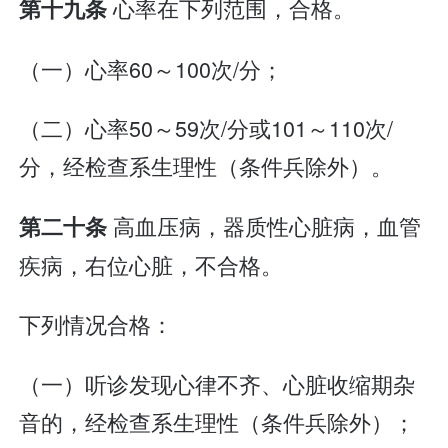
心率在下列范围，合格。
第十九条
（一）心率60～100次/分；
（二）心率50～59次/分或101～110次/
分，经检查系生理性（条件兵除外）。
高血压病，器质性心脏病，血管
第二十条
疾病，右位心脏，不合格。
下列情况合格：
（一）听诊发现心律不齐、心脏收缩期杂
音的，经检查系生理性（条件兵除外）；