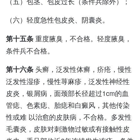
（五）包茎、包皮过长（条件兵除外）；
（六）轻度急性包皮炎、阴囊炎。
重度腋臭，不合格。轻度腋臭，
第十五条
条件兵不合格。
头癣，泛发性体癣，疥疮，慢性
第十六条
泛发性湿疹，慢性荨麻疹，泛发性神经性
皮炎，银屑病，面颈部长径超过1cm的血
管痣、色素痣、胎痣和白癜风，其他传染
性或难 以治愈的皮肤病，不合格。多发性
毛囊炎，皮肤对刺激物过敏或有接触性皮