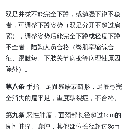
双足并拢不能完全下蹲，或勉强下蹲不稳
者，可调整下蹲姿势（双足分开不超过肩
宽），调整姿势后能完全下蹲或轻度下蹲
不全者，陆勤人员合格（臀肌挛缩综合
征、跟腱短、下肢关节病变等病理性原因
除外）。
手指、足趾残缺或畸形，足底弓完
第八条
全消失的扁平足，重度皲裂症，不合格。
恶性肿瘤，面颈部长径超过1cm的
第九条
良性肿瘤、囊肿，其他部位长径超过3cm