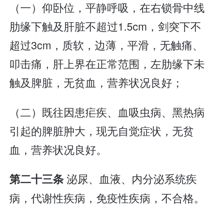
（一）仰卧位，平静呼吸，在右锁骨中线
肋缘下触及肝脏不超过1.5cm，剑突下不
超过3cm，质软，边薄，平滑，无触痛、
叩击痛，肝上界在正常范围，左肋缘下未
触及脾脏，无贫血，营养状况良好；
（二）既往因患疟疾、血吸虫病、黑热病
引起的脾脏肿大，现无自觉症状，无贫
血，营养状况良好。
泌尿、血液、内分泌系统疾
第二十三条
病，代谢性疾病，免疫性疾病，不合格。