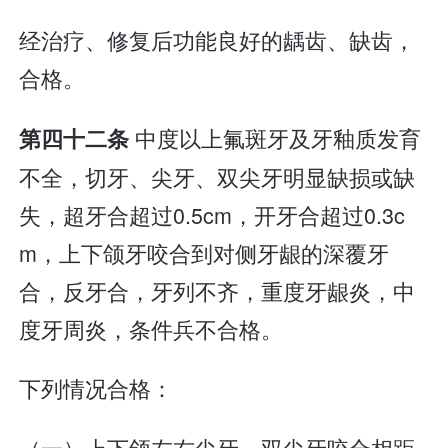
经治疗、修复后功能良好的龋齿、缺齿，
合格。
中度以上氟斑牙及牙釉质发育
第四十二条
不全，切牙、尖牙、双尖牙明显缺损或缺
失，超牙合超过0.5cm，开牙合超过0.3c
m，上下颌牙咬合到对侧牙龈的深覆牙
合，反牙合，牙列不齐，重度牙龈炎，中
度牙周炎，条件兵不合格。
下列情况合格：
（一）上下颌左右尖牙、双尖牙咬合相距