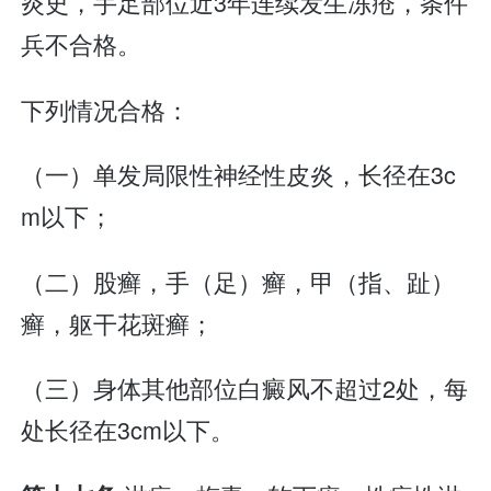
炎史，手足部位近3年连续发生冻疮，条件
兵不合格。
下列情况合格：
（一）单发局限性神经性皮炎，长径在3c
m以下；
（二）股癣，手（足）癣，甲（指、趾）
癣，躯干花斑癣；
（三）身体其他部位白癜风不超过2处，每
处长径在3cm以下。