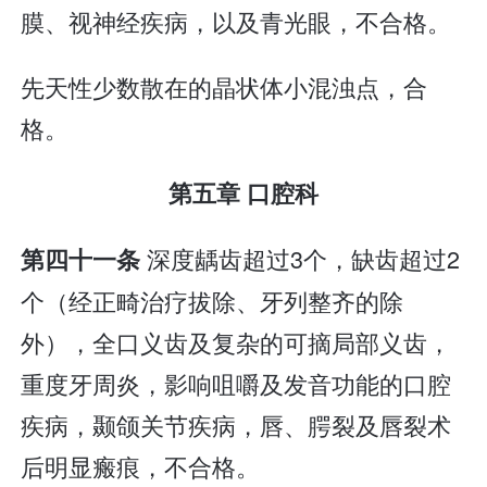
膜、视神经疾病，以及青光眼，不合格。
先天性少数散在的晶状体小混浊点，合
格。
第五章 口腔科
深度龋齿超过3个，缺齿超过2
第四十一条
个（经正畸治疗拔除、牙列整齐的除
外），全口义齿及复杂的可摘局部义齿，
重度牙周炎，影响咀嚼及发音功能的口腔
疾病，颞颌关节疾病，唇、腭裂及唇裂术
后明显瘢痕，不合格。