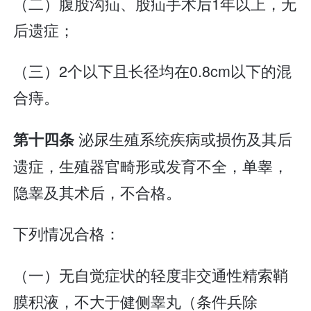
（二）腹股沟疝、股疝手术后1年以上，无
后遗症；
（三）2个以下且长径均在0.8cm以下的混
合痔。
泌尿生殖系统疾病或损伤及其后
第十四条
遗症，生殖器官畸形或发育不全，单睾，
隐睾及其术后，不合格。
下列情况合格：
（一）无自觉症状的轻度非交通性精索鞘
膜积液，不大于健侧睾丸（条件兵除