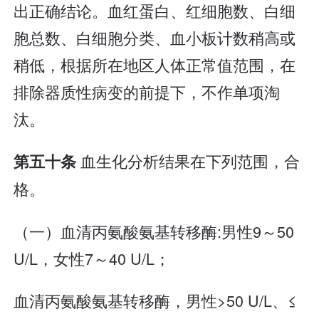
出正确结论。血红蛋白、红细胞数、白细
胞总数、白细胞分类、血小板计数稍高或
稍低，根据所在地区人体正常值范围，在
排除器质性病变的前提下，不作单项淘
汰。
血生化分析结果在下列范围，合
第五十条
格。
（一）血清丙氨酸氨基转移酶:男性9～50
U/L，女性7～40 U/L；
血清丙氨酸氨基转移酶，男性>50 U/L、≤