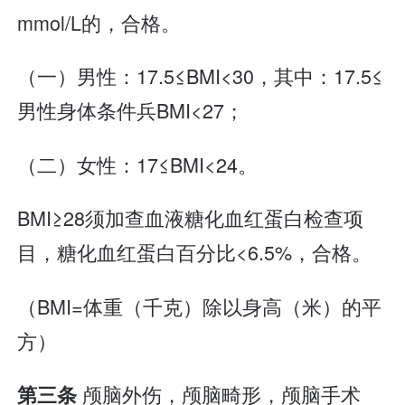
mmol/L的，合格。
（一）男性：17.5≤BMI<30，其中：17.5≤
男性身体条件兵BMI<27；
（二）女性：17≤BMI<24。
BMI≥28须加查血液糖化血红蛋白检查项
目，糖化血红蛋白百分比<6.5%，合格。
（BMI=体重（千克）除以身高（米）的平
方）
颅脑外伤，颅脑畸形，颅脑手术
第三条