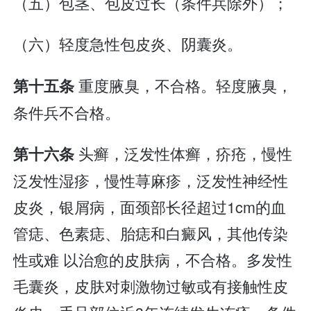
（五）包茎、包皮过长（条件兵除外）；
（六）轻度急性包皮炎、阴囊炎。
重度腋臭，不合格。轻度腋臭，
第十五条
条件兵不合格。
头癣，泛发性体癣，疥疮，慢性
第十六条
泛发性湿疹，慢性荨麻疹，泛发性神经性
皮炎，银屑病，面颈部长径超过1cm的血
管痣、色素痣、胎痣和白癜风，其他传染
性或难 以治愈的皮肤病，不合格。多发性
毛囊炎，皮肤对刺激物过敏或有接触性皮