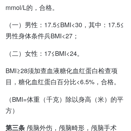
mmol/L的，合格。
（一）男性：17.5≤BMI<30，其中：17.5≤
男性身体条件兵BMI<27；
（二）女性：17≤BMI<24。
BMI≥28须加查血液糖化血红蛋白检查项
目，糖化血红蛋白百分比<6.5%，合格。
（BMI=体重（千克）除以身高（米）的平
方）
颅脑外伤，颅脑畸形，颅脑手术
第三条