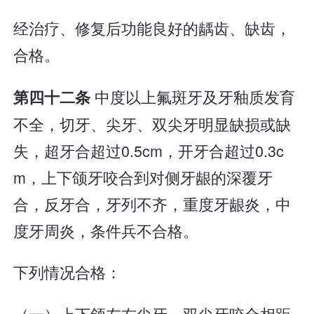
经治疗、修复后功能良好的龋齿、缺齿，
合格。
中度以上氟斑牙及牙釉质发育
第四十二条
不全，切牙、尖牙、双尖牙明显缺损或缺
失，超牙合超过0.5cm，开牙合超过0.3c
m，上下颌牙咬合到对侧牙龈的深覆牙
合，反牙合，牙列不齐，重度牙龈炎，中
度牙周炎，条件兵不合格。
下列情况合格：
（一）上下颌左右尖牙、双尖牙咬合相距