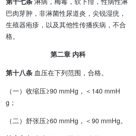
淋病，梅毒，软下疳，性病性淋
第十七条
巴肉芽肿，非淋菌性尿道炎，尖锐湿疣，
生殖器疱疹，以及其他性传播疾病，不合
格。
第二章 内科
血压在下列范围，合格。
第十八条
（一）收缩压≥90 mmHg，＜140 mmH
g；
（二）舒张压≥60 mmHg，＜90 mmHg。