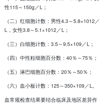
性115～150g／L；
（二）红细胞计数：男性4.3～5.8×1012／
L，女性3.8～5.1×1012／L；
（三）白细胞计数：3.5～9.5×109／L；
（四）中性粒细胞百分数：40％～75％；
（五）淋巴细胞百分数：20％～50％；
（六）血小板计数：125～350×109／L。
血常规检查结果要结合临床及地区差异作