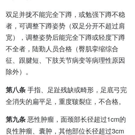
双足并拢不能完全下蹲，或勉强下蹲不稳
者，可调整下蹲姿势（双足分开不超过肩
宽），调整姿势后能完全下蹲或轻度下蹲
不全者，陆勤人员合格（臀肌挛缩综合
征、跟腱短、下肢关节病变等病理性原因
除外）。
手指、足趾残缺或畸形，足底弓完
第八条
全消失的扁平足，重度皲裂症，不合格。
恶性肿瘤，面颈部长径超过1cm的
第九条
良性肿瘤、囊肿，其他部位长径超过3cm