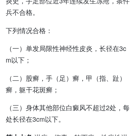
炎史，手足部位近3年连续发生冻疮，条件
兵不合格。
下列情况合格：
（一）单发局限性神经性皮炎，长径在3c
m以下；
（二）股癣，手（足）癣，甲（指、趾）
癣，躯干花斑癣；
（三）身体其他部位白癜风不超过2处，每
处长径在3cm以下。