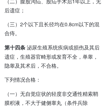
（二）腹股沟疝、股疝手术后1年以上，无
后遗症；
（三）2个以下且长径均在0.8cm以下的混
合痔。
泌尿生殖系统疾病或损伤及其后
第十四条
遗症，生殖器官畸形或发育不全，单睾，
隐睾及其术后，不合格。
下列情况合格：
（一）无自觉症状的轻度非交通性精索鞘
膜积液，不大于健侧睾丸（条件兵除