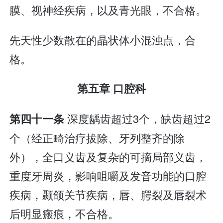
膜、视神经疾病，以及青光眼，不合格。
先天性少数散在的晶状体小混浊点，合
格。
第五章 口腔科
深度龋齿超过3个，缺齿超过2
第四十一条
个（经正畸治疗拔除、牙列整齐的除
外），全口义齿及复杂的可摘局部义齿，
重度牙周炎，影响咀嚼及发音功能的口腔
疾病，颞颌关节疾病，唇、腭裂及唇裂术
后明显瘢痕，不合格。