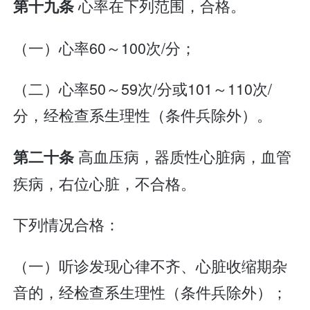
心率在下列范围，合格。
第十九条
（一）心率60～100次/分；
（二）心率50～59次/分或101～110次/
分，经检查系生理性（条件兵除外）。
高血压病，器质性心脏病，血管
第二十条
疾病，右位心脏，不合格。
下列情况合格：
（一）听诊发现心律不齐、心脏收缩期杂
音的，经检查系生理性（条件兵除外）；