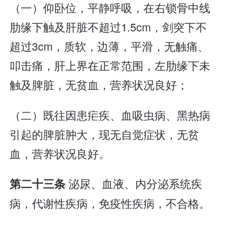
（一）仰卧位，平静呼吸，在右锁骨中线
肋缘下触及肝脏不超过1.5cm，剑突下不
超过3cm，质软，边薄，平滑，无触痛、
叩击痛，肝上界在正常范围，左肋缘下未
触及脾脏，无贫血，营养状况良好；
（二）既往因患疟疾、血吸虫病、黑热病
引起的脾脏肿大，现无自觉症状，无贫
血，营养状况良好。
泌尿、血液、内分泌系统疾
第二十三条
病，代谢性疾病，免疫性疾病，不合格。