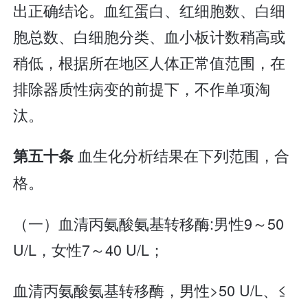
出正确结论。血红蛋白、红细胞数、白细
胞总数、白细胞分类、血小板计数稍高或
稍低，根据所在地区人体正常值范围，在
排除器质性病变的前提下，不作单项淘
汰。
血生化分析结果在下列范围，合
第五十条
格。
（一）血清丙氨酸氨基转移酶:男性9～50
U/L，女性7～40 U/L；
血清丙氨酸氨基转移酶，男性>50 U/L、≤