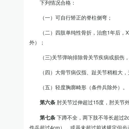
下列情况合格：
（一）可自行矫正的脊柱侧弯；
（二）四肢单纯性骨折，治愈1年后，
外）；
（三)关节弹响排除骨关节疾病或损伤
（四）大骨节病仅指、趾关节稍粗大，
（五）轻度胸廓畸形（条件兵除外）。
肘关节过伸超过15度，肘关节
第六条
下蹲不全，两下肢不等长超过2
第七条
件兵超过4cm），或虽未超过前述规定但步