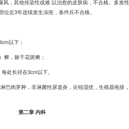
白癜风，其他传染性或难 以治愈的皮肤病，不合格。多发
部位近3年连续发生冻疮，条件兵不合格。
cm以下；
）癣，躯干花斑癣；
每处长径在3cm以下。
性淋巴肉芽肿，非淋菌性尿道炎，尖锐湿疣，生殖器疱疹
第二章 内科