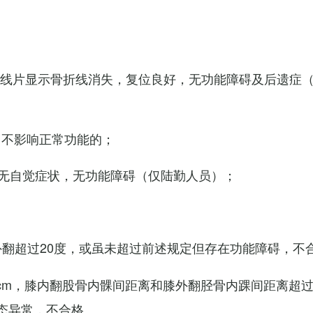
X线片显示骨折线消失，复位良好，无功能障碍及后遗症
，不影响正常功能的；
无自觉症状，无功能障碍（仅陆勤人员）；
外翻超过20度，或虽未超过前述规定但存在功能障碍，不
cm，膝内翻股骨内髁间距离和膝外翻胫骨内踝间距离超过
态异常，不合格。