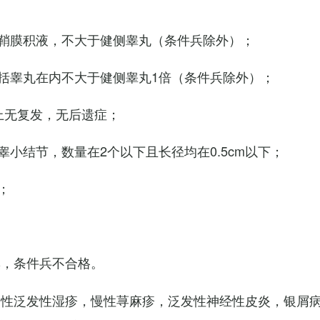
鞘膜积液，不大于健侧睾丸（条件兵除外）；
括睾丸在内不大于健侧睾丸1倍（条件兵除外）；
上无复发，无后遗症；
小结节，数量在2个以下且长径均在0.5cm以下；
；
臭，条件兵不合格。
慢性泛发性湿疹，慢性荨麻疹，泛发性神经性皮炎，银屑