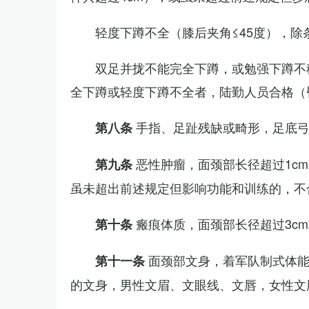
轻度下蹲不全（膝后夹角≤45度），除
双足并拢不能完全下蹲，或勉强下蹲不
全下蹲或轻度下蹲不全者，陆勤人员合格（
手指、足趾残缺或畸形，足底
第八条
恶性肿瘤，面颈部长径超过1c
第九条
虽未超出前述规定但影响功能和训练的，不
瘢痕体质，面颈部长径超过3c
第十条
面颈部文身，着军队制式体能
第十一条
的文身，男性文眉、文眼线、文唇，女性文