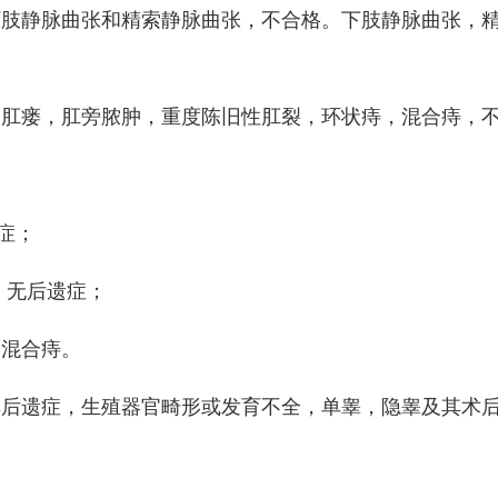
下肢静脉曲张和精索静脉曲张，不合格。下肢静脉曲张，
，肛瘘，肛旁脓肿，重度陈旧性肛裂，环状痔，混合痔，
症；
，无后遗症；
的混合痔。
其后遗症，生殖器官畸形或发育不全，单睾，隐睾及其术