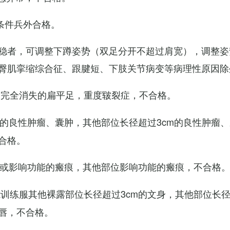
条件兵外合格。
稳者，可调整下蹲姿势（双足分开不超过肩宽），调整姿
臀肌挛缩综合征、跟腱短、下肢关节病变等病理性原因除
弓完全消失的扁平足，重度皲裂症，不合格。
m的良性肿瘤、囊肿，其他部位长径超过3cm的良性肿瘤
合格。
m或影响功能的瘢痕，其他部位影响功能的瘢痕，不合格
训练服其他裸露部位长径超过3cm的文身，其他部位长径超
唇，不合格。