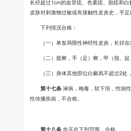
长径超过1cm的血管痣、色素痣、胎痣和
皮肤对刺激物过敏或有接触性皮炎史，手足
下列情况合格：
（一）单发局限性神经性皮炎，长径在3
（二）股癣，手（足）癣，甲（指、趾
（三）身体其他部位白癜风不超过2处，
淋病，梅毒，软下疳，性病
第十七条
性传播疾病，不合格。
血压在下列范围，合格。
第十八条