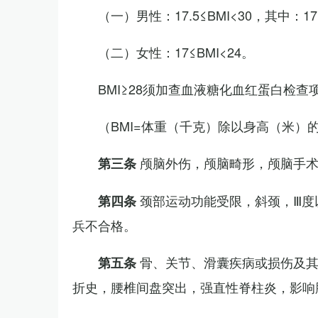
（一）男性：17.5≤BMI<30，其中：1
（二）女性：17≤BMI<24。
BMI≥28须加查血液糖化血红蛋白检查
（BMI=体重（千克）除以身高（米）
颅脑外伤，颅脑畸形，颅脑手
第三条
颈部运动功能受限，斜颈，Ⅲ度
第四条
兵不合格。
骨、关节、滑囊疾病或损伤及
第五条
折史，腰椎间盘突出，强直性脊柱炎，影响