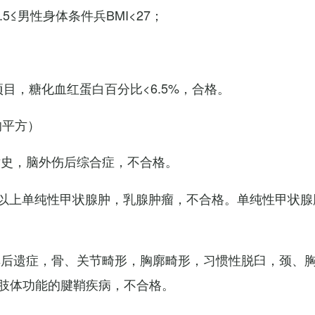
7.5≤男性身体条件兵BMI<27；
项目，糖化血红蛋白百分比<6.5%，合格。
的平方）
术史，脑外伤后综合症，不合格。
以上单纯性甲状腺肿，乳腺肿瘤，不合格。单纯性甲状腺
其后遗症，骨、关节畸形，胸廓畸形，习惯性脱臼，颈、
肢体功能的腱鞘疾病，不合格。