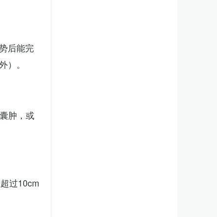
势后能完
外）。
、囊肿，或
。
过10cm