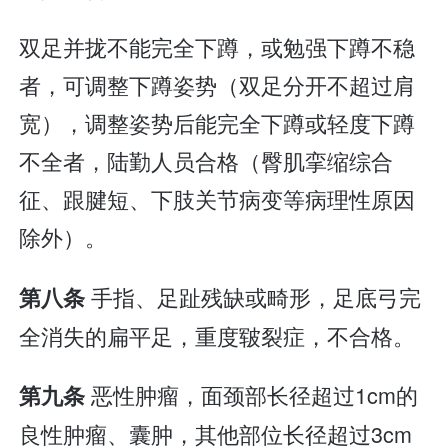
双足并拢不能完全下蹲，或勉强下蹲不稳
者，可调整下蹲姿势（双足分开不超过肩
宽），调整姿势后能完全下蹲或轻度下蹲
不全者，陆勤人员合格（臀肌挛缩综合
征、跟腱短、下肢关节病变等病理性原因
除外）。
手指、足趾残缺或畸形，足底弓完
第八条
全消失的扁平足，重度皲裂症，不合格。
恶性肿瘤，面颈部长径超过1cm的
第九条
良性肿瘤、囊肿，其他部位长径超过3cm