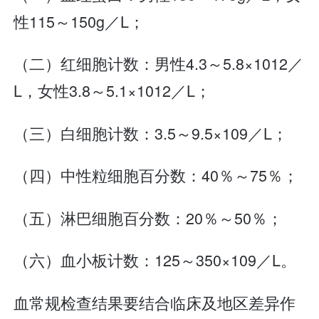
性115～150g／L；
（二）红细胞计数：男性4.3～5.8×1012／
L，女性3.8～5.1×1012／L；
（三）白细胞计数：3.5～9.5×109／L；
（四）中性粒细胞百分数：40％～75％；
（五）淋巴细胞百分数：20％～50％；
（六）血小板计数：125～350×109／L。
血常规检查结果要结合临床及地区差异作