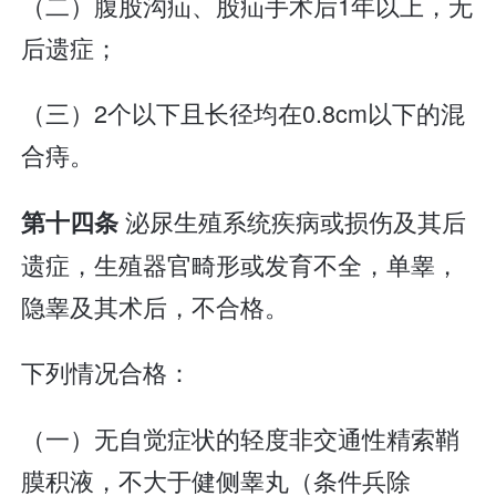
（二）腹股沟疝、股疝手术后1年以上，无
后遗症；
（三）2个以下且长径均在0.8cm以下的混
合痔。
泌尿生殖系统疾病或损伤及其后
第十四条
遗症，生殖器官畸形或发育不全，单睾，
隐睾及其术后，不合格。
下列情况合格：
（一）无自觉症状的轻度非交通性精索鞘
膜积液，不大于健侧睾丸（条件兵除