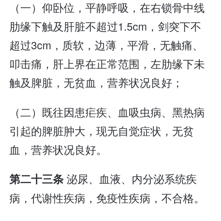
（一）仰卧位，平静呼吸，在右锁骨中线
肋缘下触及肝脏不超过1.5cm，剑突下不
超过3cm，质软，边薄，平滑，无触痛、
叩击痛，肝上界在正常范围，左肋缘下未
触及脾脏，无贫血，营养状况良好；
（二）既往因患疟疾、血吸虫病、黑热病
引起的脾脏肿大，现无自觉症状，无贫
血，营养状况良好。
泌尿、血液、内分泌系统疾
第二十三条
病，代谢性疾病，免疫性疾病，不合格。