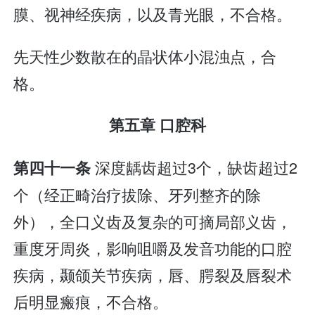
膜、视神经疾病，以及青光眼，不合格。
先天性少数散在的晶状体小混浊点，合
格。
第五章 口腔科
深度龋齿超过3个，缺齿超过2
第四十一条
个（经正畸治疗拔除、牙列整齐的除
外），全口义齿及复杂的可摘局部义齿，
重度牙周炎，影响咀嚼及发音功能的口腔
疾病，颞颌关节疾病，唇、腭裂及唇裂术
后明显瘢痕，不合格。