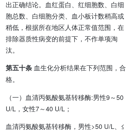
出正确结论。血红蛋白、红细胞数、白细
胞总数、白细胞分类、血小板计数稍高或
稍低，根据所在地区人体正常值范围，在
排除器质性病变的前提下，不作单项淘
汰。
血生化分析结果在下列范围，合
第五十条
格。
（一）血清丙氨酸氨基转移酶:男性9～50
U/L，女性7～40 U/L；
血清丙氨酸氨基转移酶，男性>50 U/L、≤