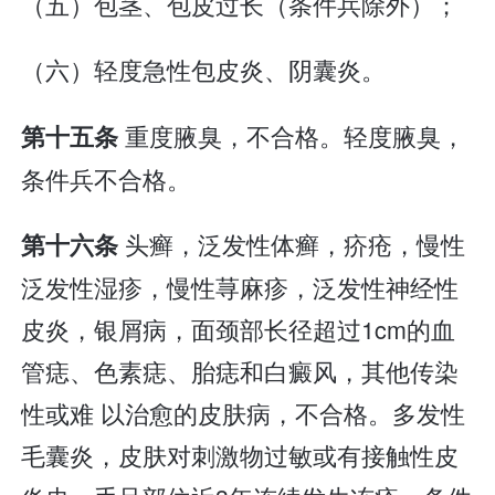
（五）包茎、包皮过长（条件兵除外）；
（六）轻度急性包皮炎、阴囊炎。
重度腋臭，不合格。轻度腋臭，
第十五条
条件兵不合格。
头癣，泛发性体癣，疥疮，慢性
第十六条
泛发性湿疹，慢性荨麻疹，泛发性神经性
皮炎，银屑病，面颈部长径超过1cm的血
管痣、色素痣、胎痣和白癜风，其他传染
性或难 以治愈的皮肤病，不合格。多发性
毛囊炎，皮肤对刺激物过敏或有接触性皮