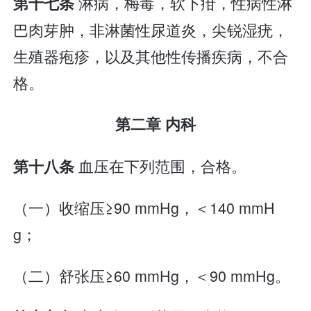
淋病，梅毒，软下疳，性病性淋
第十七条
巴肉芽肿，非淋菌性尿道炎，尖锐湿疣，
生殖器疱疹，以及其他性传播疾病，不合
格。
第二章 内科
血压在下列范围，合格。
第十八条
（一）收缩压≥90 mmHg，＜140 mmH
g；
（二）舒张压≥60 mmHg，＜90 mmHg。