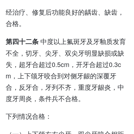
经治疗、修复后功能良好的龋齿、缺齿，
合格。
中度以上氟斑牙及牙釉质发育
第四十二条
不全，切牙、尖牙、双尖牙明显缺损或缺
失，超牙合超过0.5cm，开牙合超过0.3c
m，上下颌牙咬合到对侧牙龈的深覆牙
合，反牙合，牙列不齐，重度牙龈炎，中
度牙周炎，条件兵不合格。
下列情况合格：
（一）上下颌左右尖牙、双尖牙咬合相距