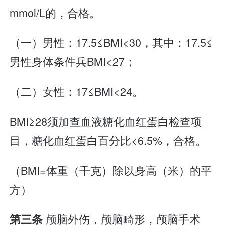
mmol/L的，合格。
（一）男性：17.5≤BMI<30，其中：17.5≤
男性身体条件兵BMI<27；
（二）女性：17≤BMI<24。
BMI≥28须加查血液糖化血红蛋白检查项
目，糖化血红蛋白百分比<6.5%，合格。
（BMI=体重（千克）除以身高（米）的平
方）
颅脑外伤，颅脑畸形，颅脑手术
第三条