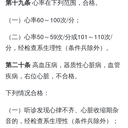
心率在下列范围，合格。
第十九条
（一）心率60～100次/分；
（二）心率50～59次/分或101～110次/
分，经检查系生理性（条件兵除外）。
高血压病，器质性心脏病，血管
第二十条
疾病，右位心脏，不合格。
下列情况合格：
（一）听诊发现心律不齐、心脏收缩期杂
音的，经检查系生理性（条件兵除外）；