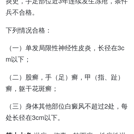
炎史，手足部位近3年连续发生冻疮，条件
兵不合格。
下列情况合格：
（一）单发局限性神经性皮炎，长径在3c
m以下；
（二）股癣，手（足）癣，甲（指、趾）
癣，躯干花斑癣；
（三）身体其他部位白癜风不超过2处，每
处长径在3cm以下。