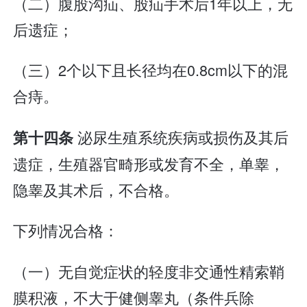
（二）腹股沟疝、股疝手术后1年以上，无
后遗症；
（三）2个以下且长径均在0.8cm以下的混
合痔。
泌尿生殖系统疾病或损伤及其后
第十四条
遗症，生殖器官畸形或发育不全，单睾，
隐睾及其术后，不合格。
下列情况合格：
（一）无自觉症状的轻度非交通性精索鞘
膜积液，不大于健侧睾丸（条件兵除