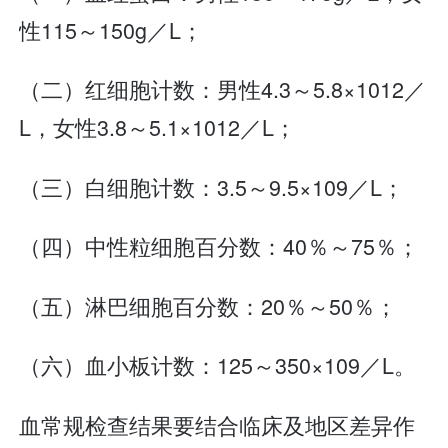
性115～150g／L；
（二）红细胞计数：男性4.3～5.8×1012／
L，女性3.8～5.1×1012／L；
（三）白细胞计数：3.5～9.5×109／L；
（四）中性粒细胞百分数：40％～75％；
（五）淋巴细胞百分数：20％～50％；
（六）血小板计数：125～350×109／L。
血常规检查结果要结合临床及地区差异作