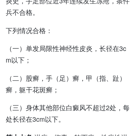
炎史，手足部位近3年连续发生冻疮，条件
兵不合格。
下列情况合格：
（一）单发局限性神经性皮炎，长径在3c
m以下；
（二）股癣，手（足）癣，甲（指、趾）
癣，躯干花斑癣；
（三）身体其他部位白癜风不超过2处，每
处长径在3cm以下。