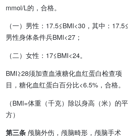
mmol/L的，合格。
（一）男性：17.5≤BMI<30，其中：17.5≤
男性身体条件兵BMI<27；
（二）女性：17≤BMI<24。
BMI≥28须加查血液糖化血红蛋白检查项
目，糖化血红蛋白百分比<6.5%，合格。
（BMI=体重（千克）除以身高（米）的平
方）
颅脑外伤，颅脑畸形，颅脑手术
第三条