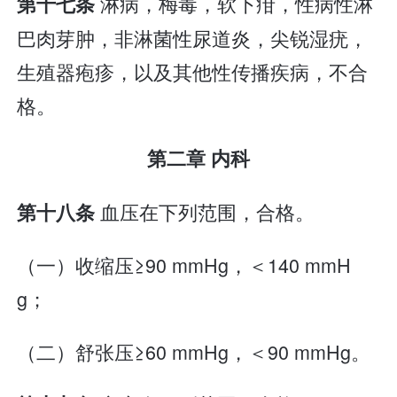
淋病，梅毒，软下疳，性病性淋
第十七条
巴肉芽肿，非淋菌性尿道炎，尖锐湿疣，
生殖器疱疹，以及其他性传播疾病，不合
格。
第二章 内科
血压在下列范围，合格。
第十八条
（一）收缩压≥90 mmHg，＜140 mmH
g；
（二）舒张压≥60 mmHg，＜90 mmHg。