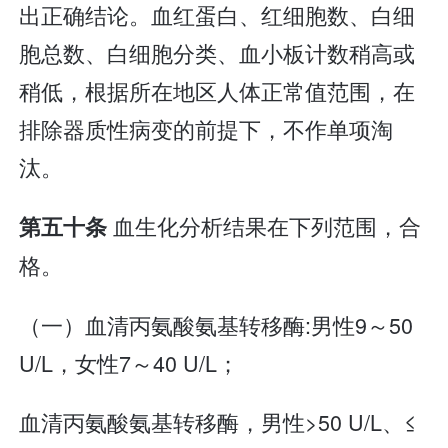
出正确结论。血红蛋白、红细胞数、白细
胞总数、白细胞分类、血小板计数稍高或
稍低，根据所在地区人体正常值范围，在
排除器质性病变的前提下，不作单项淘
汰。
血生化分析结果在下列范围，合
第五十条
格。
（一）血清丙氨酸氨基转移酶:男性9～50
U/L，女性7～40 U/L；
血清丙氨酸氨基转移酶，男性>50 U/L、≤