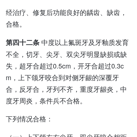
经治疗、修复后功能良好的龋齿、缺齿，
合格。
中度以上氟斑牙及牙釉质发育
第四十二条
不全，切牙、尖牙、双尖牙明显缺损或缺
失，超牙合超过0.5cm，开牙合超过0.3c
m，上下颌牙咬合到对侧牙龈的深覆牙
合，反牙合，牙列不齐，重度牙龈炎，中
度牙周炎，条件兵不合格。
下列情况合格：
（一）上下颌左右尖牙、双尖牙咬合相距