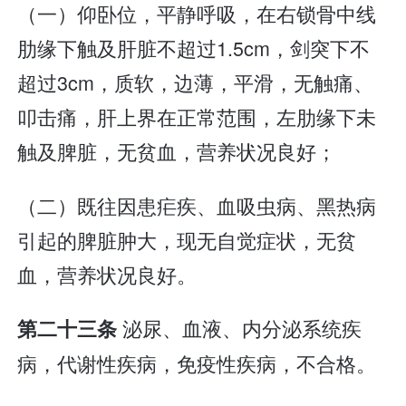
（一）仰卧位，平静呼吸，在右锁骨中线
肋缘下触及肝脏不超过1.5cm，剑突下不
超过3cm，质软，边薄，平滑，无触痛、
叩击痛，肝上界在正常范围，左肋缘下未
触及脾脏，无贫血，营养状况良好；
（二）既往因患疟疾、血吸虫病、黑热病
引起的脾脏肿大，现无自觉症状，无贫
血，营养状况良好。
泌尿、血液、内分泌系统疾
第二十三条
病，代谢性疾病，免疫性疾病，不合格。