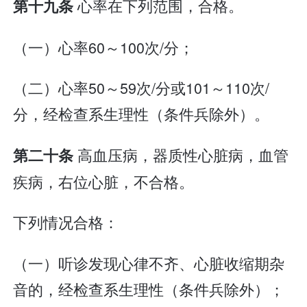
心率在下列范围，合格。
第十九条
（一）心率60～100次/分；
（二）心率50～59次/分或101～110次/
分，经检查系生理性（条件兵除外）。
高血压病，器质性心脏病，血管
第二十条
疾病，右位心脏，不合格。
下列情况合格：
（一）听诊发现心律不齐、心脏收缩期杂
音的，经检查系生理性（条件兵除外）；