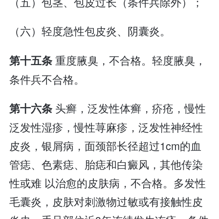
（五）包茎、包皮过长（条件兵除外）；
（六）轻度急性包皮炎、阴囊炎。
重度腋臭，不合格。轻度腋臭，
第十五条
条件兵不合格。
头癣，泛发性体癣，疥疮，慢性
第十六条
泛发性湿疹，慢性荨麻疹，泛发性神经性
皮炎，银屑病，面颈部长径超过1cm的血
管痣、色素痣、胎痣和白癜风，其他传染
性或难 以治愈的皮肤病，不合格。多发性
毛囊炎，皮肤对刺激物过敏或有接触性皮