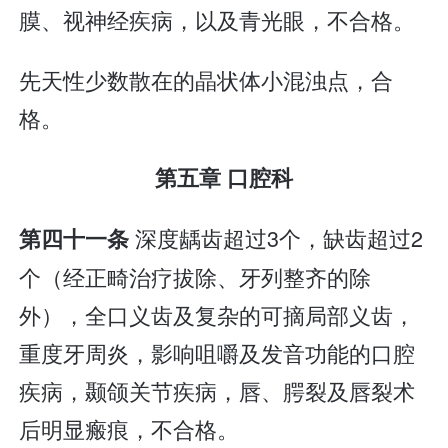
膜、视神经疾病，以及青光眼，不合格。
先天性少数散在的晶状体小混浊点，合
格。
第五章 口腔科
深度龋齿超过3个，缺齿超过2
第四十一条
个（经正畸治疗拔除、牙列整齐的除
外），全口义齿及复杂的可摘局部义齿，
重度牙周炎，影响咀嚼及发音功能的口腔
疾病，颞颌关节疾病，唇、腭裂及唇裂术
后明显瘢痕，不合格。