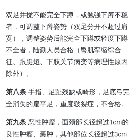
双足并拢不能完全下蹲，或勉强下蹲不稳
者，可调整下蹲姿势（双足分开不超过肩
宽），调整姿势后能完全下蹲或轻度下蹲
不全者，陆勤人员合格（臀肌挛缩综合
征、跟腱短、下肢关节病变等病理性原因
除外）。
手指、足趾残缺或畸形，足底弓完
第八条
全消失的扁平足，重度皲裂症，不合格。
恶性肿瘤，面颈部长径超过1cm的
第九条
良性肿瘤、囊肿，其他部位长径超过3cm