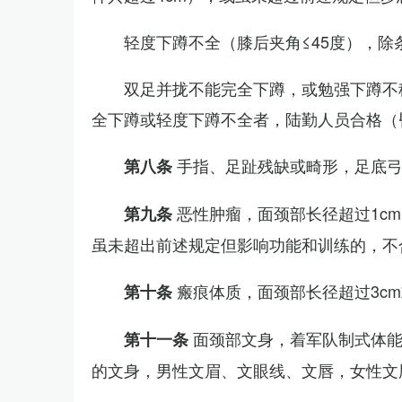
轻度下蹲不全（膝后夹角≤45度），除
双足并拢不能完全下蹲，或勉强下蹲不
全下蹲或轻度下蹲不全者，陆勤人员合格（
手指、足趾残缺或畸形，足底
第八条
恶性肿瘤，面颈部长径超过1c
第九条
虽未超出前述规定但影响功能和训练的，不
瘢痕体质，面颈部长径超过3c
第十条
面颈部文身，着军队制式体能
第十一条
的文身，男性文眉、文眼线、文唇，女性文