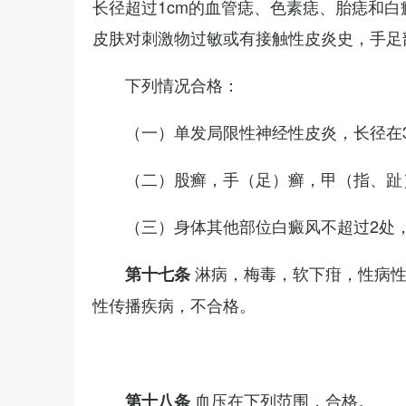
长径超过1cm的血管痣、色素痣、胎痣和
皮肤对刺激物过敏或有接触性皮炎史，手足
下列情况合格：
（一）单发局限性神经性皮炎，长径在3
（二）股癣，手（足）癣，甲（指、趾
（三）身体其他部位白癜风不超过2处，
淋病，梅毒，软下疳，性病
第十七条
性传播疾病，不合格。
血压在下列范围，合格。
第十八条