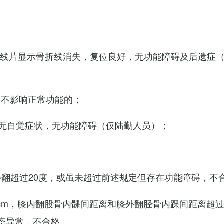
X线片显示骨折线消失，复位良好，无功能障碍及后遗症
，不影响正常功能的；
无自觉症状，无功能障碍（仅陆勤人员）；
外翻超过20度，或虽未超过前述规定但存在功能障碍，不
cm，膝内翻股骨内髁间距离和膝外翻胫骨内踝间距离超过
态异常，不合格。