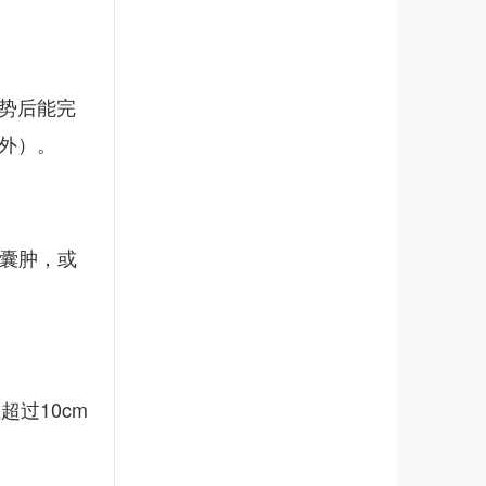
势后能完
外）。
、囊肿，或
。
过10cm