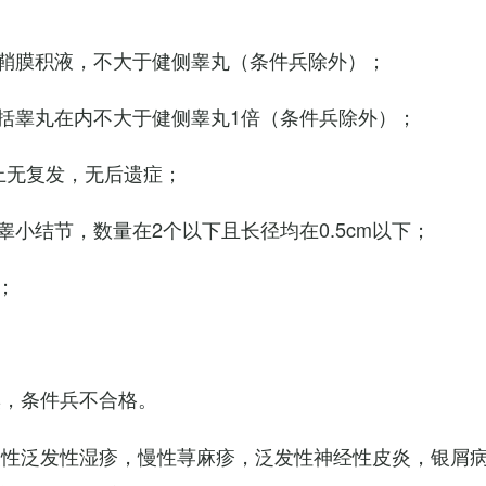
鞘膜积液，不大于健侧睾丸（条件兵除外）；
括睾丸在内不大于健侧睾丸1倍（条件兵除外）；
上无复发，无后遗症；
小结节，数量在2个以下且长径均在0.5cm以下；
；
臭，条件兵不合格。
慢性泛发性湿疹，慢性荨麻疹，泛发性神经性皮炎，银屑