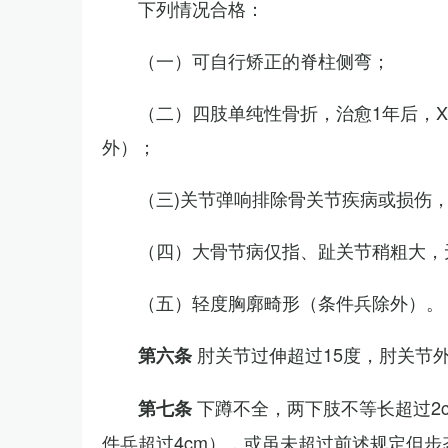
下列情况合格：
（一）可自行矫正的脊柱侧弯；
（二）四肢单纯性骨折，治愈1年后，
外）；
（三)关节弹响排除骨关节疾病或损伤
（四）大骨节病仅指、趾关节稍粗大，
（五）轻度胸廓畸形（条件兵除外）。
肘关节过伸超过15度，肘关节
第六条
下蹲不全，两下肢不等长超过2
第七条
件兵超过4cm），或虽未超过前述规定但步