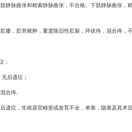
下肢静脉曲张和精索静脉曲张，不合格。下肢静脉曲张，
，肛瘘，肛旁脓肿，重度陈旧性肛裂，环状痔，混合痔，
症；
，无后遗症；
的混合痔。
其后遗症，生殖器官畸形或发育不全，单睾，隐睾及其术