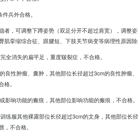
条件兵外合格。
稳者，可调整下蹲姿势（双足分开不超过肩宽），调整姿
臀肌挛缩综合征、跟腱短、下肢关节病变等病理性原因除
弓完全消失的扁平足，重度皲裂症，不合格。
m的良性肿瘤、囊肿，其他部位长径超过3cm的良性肿瘤
合格。
m或影响功能的瘢痕，其他部位影响功能的瘢痕，不合格
训练服其他裸露部位长径超过3cm的文身，其他部位长径超
唇，不合格。