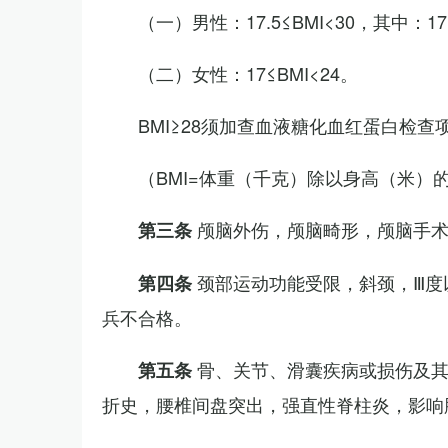
（一）男性：17.5≤BMI<30，其中：1
（二）女性：17≤BMI<24。
BMI≥28须加查血液糖化血红蛋白检查
（BMI=体重（千克）除以身高（米）
颅脑外伤，颅脑畸形，颅脑手
第三条
颈部运动功能受限，斜颈，Ⅲ度
第四条
兵不合格。
骨、关节、滑囊疾病或损伤及
第五条
折史，腰椎间盘突出，强直性脊柱炎，影响