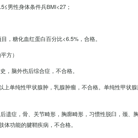
7.5≤男性身体条件兵BMI<27；
项目，糖化血红蛋白百分比<6.5%，合格。
的平方）
术史，脑外伤后综合症，不合格。
以上单纯性甲状腺肿，乳腺肿瘤，不合格。单纯性甲状腺
其后遗症，骨、关节畸形，胸廓畸形，习惯性脱臼，颈、
肢体功能的腱鞘疾病，不合格。