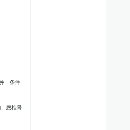
肿，条件
胸、腰椎骨