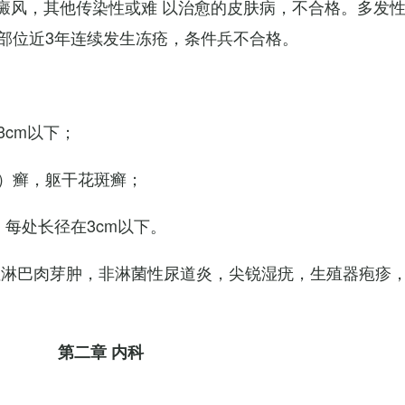
白癜风，其他传染性或难 以治愈的皮肤病，不合格。多发
部位近3年连续发生冻疮，条件兵不合格。
cm以下；
）癣，躯干花斑癣；
每处长径在3cm以下。
性淋巴肉芽肿，非淋菌性尿道炎，尖锐湿疣，生殖器疱疹
第二章 内科