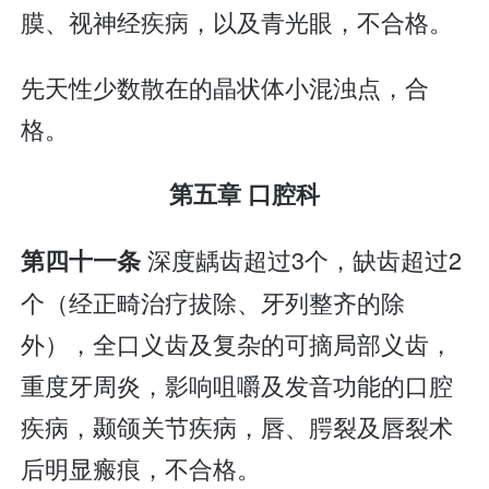
膜、视神经疾病，以及青光眼，不合格。
先天性少数散在的晶状体小混浊点，合
格。
第五章 口腔科
深度龋齿超过3个，缺齿超过2
第四十一条
个（经正畸治疗拔除、牙列整齐的除
外），全口义齿及复杂的可摘局部义齿，
重度牙周炎，影响咀嚼及发音功能的口腔
疾病，颞颌关节疾病，唇、腭裂及唇裂术
后明显瘢痕，不合格。