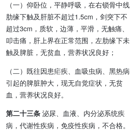
（一）仰卧位，平静呼吸，在右锁骨中线
肋缘下触及肝脏不超过1.5cm，剑突下不
超过3cm，质软，边薄，平滑，无触痛、
叩击痛，肝上界在正常范围，左肋缘下未
触及脾脏，无贫血，营养状况良好；
（二）既往因患疟疾、血吸虫病、黑热病
引起的脾脏肿大，现无自觉症状，无贫
血，营养状况良好。
泌尿、血液、内分泌系统疾
第二十三条
病，代谢性疾病，免疫性疾病，不合格。