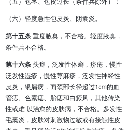
（五）包茎、包皮过长（条件兵除外）；
（六）轻度急性包皮炎、阴囊炎。
重度腋臭，不合格。轻度腋臭，
第十五条
条件兵不合格。
头癣，泛发性体癣，疥疮，慢性
第十六条
泛发性湿疹，慢性荨麻疹，泛发性神经性
皮炎，银屑病，面颈部长径超过1cm的血
管痣、色素痣、胎痣和白癜风，其他传染
性或难 以治愈的皮肤病，不合格。多发性
毛囊炎，皮肤对刺激物过敏或有接触性皮