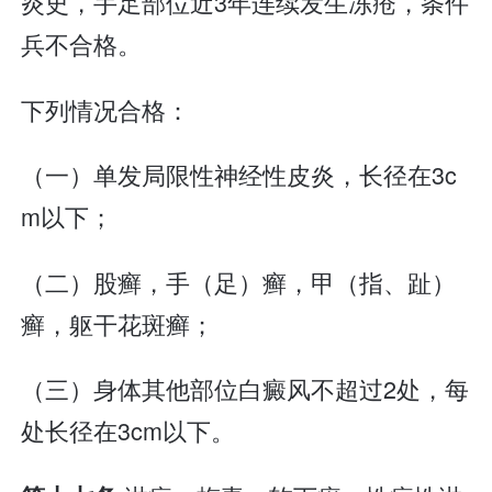
炎史，手足部位近3年连续发生冻疮，条件
兵不合格。
下列情况合格：
（一）单发局限性神经性皮炎，长径在3c
m以下；
（二）股癣，手（足）癣，甲（指、趾）
癣，躯干花斑癣；
（三）身体其他部位白癜风不超过2处，每
处长径在3cm以下。