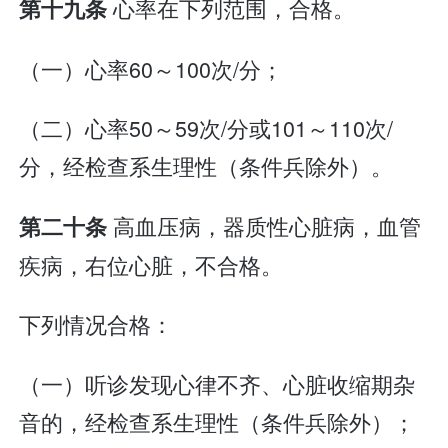
心率在下列范围，合格。
第十九条
（一）心率60～100次/分；
（二）心率50～59次/分或101～110次/
分，经检查系生理性（条件兵除外）。
高血压病，器质性心脏病，血管
第二十条
疾病，右位心脏，不合格。
下列情况合格：
（一）听诊发现心律不齐、心脏收缩期杂
音的，经检查系生理性（条件兵除外）；