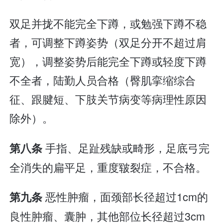
双足并拢不能完全下蹲，或勉强下蹲不稳
者，可调整下蹲姿势（双足分开不超过肩
宽），调整姿势后能完全下蹲或轻度下蹲
不全者，陆勤人员合格（臀肌挛缩综合
征、跟腱短、下肢关节病变等病理性原因
除外）。
手指、足趾残缺或畸形，足底弓完
第八条
全消失的扁平足，重度皲裂症，不合格。
恶性肿瘤，面颈部长径超过1cm的
第九条
良性肿瘤、囊肿，其他部位长径超过3cm