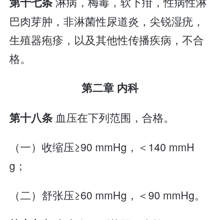
淋病，梅毒，软下疳，性病性淋
第十七条
巴肉芽肿，非淋菌性尿道炎，尖锐湿疣，
生殖器疱疹，以及其他性传播疾病，不合
格。
第二章 内科
血压在下列范围，合格。
第十八条
（一）收缩压≥90 mmHg，＜140 mmH
g；
（二）舒张压≥60 mmHg，＜90 mmHg。