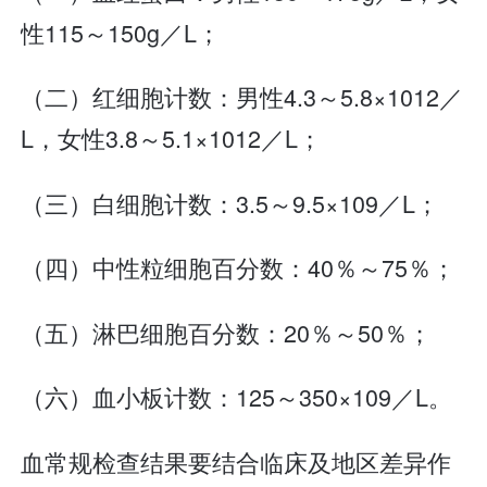
性115～150g／L；
（二）红细胞计数：男性4.3～5.8×1012／
L，女性3.8～5.1×1012／L；
（三）白细胞计数：3.5～9.5×109／L；
（四）中性粒细胞百分数：40％～75％；
（五）淋巴细胞百分数：20％～50％；
（六）血小板计数：125～350×109／L。
血常规检查结果要结合临床及地区差异作