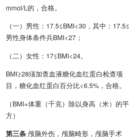
mmol/L的，合格。
（一）男性：17.5≤BMI<30，其中：17.5≤
男性身体条件兵BMI<27；
（二）女性：17≤BMI<24。
BMI≥28须加查血液糖化血红蛋白检查项
目，糖化血红蛋白百分比<6.5%，合格。
（BMI=体重（千克）除以身高（米）的平
方）
颅脑外伤，颅脑畸形，颅脑手术
第三条