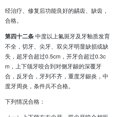
经治疗、修复后功能良好的龋齿、缺齿，
合格。
中度以上氟斑牙及牙釉质发育
第四十二条
不全，切牙、尖牙、双尖牙明显缺损或缺
失，超牙合超过0.5cm，开牙合超过0.3c
m，上下颌牙咬合到对侧牙龈的深覆牙
合，反牙合，牙列不齐，重度牙龈炎，中
度牙周炎，条件兵不合格。
下列情况合格：
（一）上下颌左右尖牙、双尖牙咬合相距