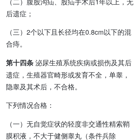
（二）腹股沟疝、股疝手术后1年以上，无
后遗症；
（三）2个以下且长径均在0.8cm以下的混
合痔。
泌尿生殖系统疾病或损伤及其后
第十四条
遗症，生殖器官畸形或发育不全，单睾，
隐睾及其术后，不合格。
下列情况合格：
（一）无自觉症状的轻度非交通性精索鞘
膜积液，不大于健侧睾丸（条件兵除