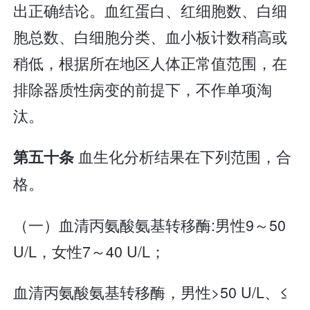
出正确结论。血红蛋白、红细胞数、白细
胞总数、白细胞分类、血小板计数稍高或
稍低，根据所在地区人体正常值范围，在
排除器质性病变的前提下，不作单项淘
汰。
血生化分析结果在下列范围，合
第五十条
格。
（一）血清丙氨酸氨基转移酶:男性9～50
U/L，女性7～40 U/L；
血清丙氨酸氨基转移酶，男性>50 U/L、≤