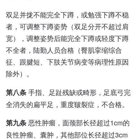
双足并拢不能完全下蹲，或勉强下蹲不稳
者，可调整下蹲姿势（双足分开不超过肩
宽），调整姿势后能完全下蹲或轻度下蹲
不全者，陆勤人员合格（臀肌挛缩综合
征、跟腱短、下肢关节病变等病理性原因
除外）。
手指、足趾残缺或畸形，足底弓完
第八条
全消失的扁平足，重度皲裂症，不合格。
恶性肿瘤，面颈部长径超过1cm的
第九条
良性肿瘤、囊肿，其他部位长径超过3cm