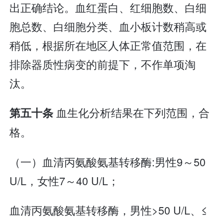
出正确结论。血红蛋白、红细胞数、白细
胞总数、白细胞分类、血小板计数稍高或
稍低，根据所在地区人体正常值范围，在
排除器质性病变的前提下，不作单项淘
汰。
血生化分析结果在下列范围，合
第五十条
格。
（一）血清丙氨酸氨基转移酶:男性9～50
U/L，女性7～40 U/L；
血清丙氨酸氨基转移酶，男性>50 U/L、≤