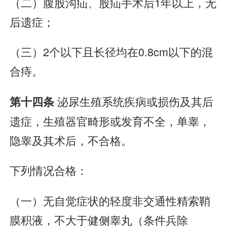
（二）腹股沟疝、股疝手术后1年以上，无
后遗症；
（三）2个以下且长径均在0.8cm以下的混
合痔。
泌尿生殖系统疾病或损伤及其后
第十四条
遗症，生殖器官畸形或发育不全，单睾，
隐睾及其术后，不合格。
下列情况合格：
（一）无自觉症状的轻度非交通性精索鞘
膜积液，不大于健侧睾丸（条件兵除