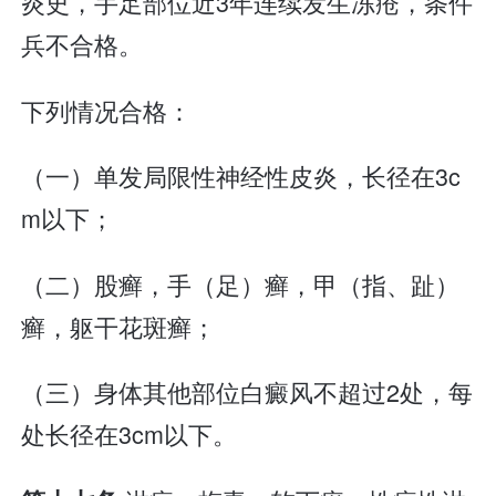
炎史，手足部位近3年连续发生冻疮，条件
兵不合格。
下列情况合格：
（一）单发局限性神经性皮炎，长径在3c
m以下；
（二）股癣，手（足）癣，甲（指、趾）
癣，躯干花斑癣；
（三）身体其他部位白癜风不超过2处，每
处长径在3cm以下。