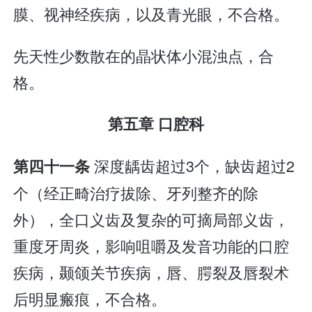
膜、视神经疾病，以及青光眼，不合格。
先天性少数散在的晶状体小混浊点，合
格。
第五章 口腔科
深度龋齿超过3个，缺齿超过2
第四十一条
个（经正畸治疗拔除、牙列整齐的除
外），全口义齿及复杂的可摘局部义齿，
重度牙周炎，影响咀嚼及发音功能的口腔
疾病，颞颌关节疾病，唇、腭裂及唇裂术
后明显瘢痕，不合格。