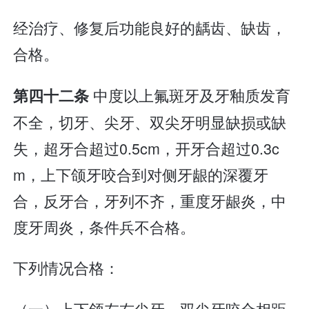
经治疗、修复后功能良好的龋齿、缺齿，
合格。
中度以上氟斑牙及牙釉质发育
第四十二条
不全，切牙、尖牙、双尖牙明显缺损或缺
失，超牙合超过0.5cm，开牙合超过0.3c
m，上下颌牙咬合到对侧牙龈的深覆牙
合，反牙合，牙列不齐，重度牙龈炎，中
度牙周炎，条件兵不合格。
下列情况合格：
（一）上下颌左右尖牙、双尖牙咬合相距