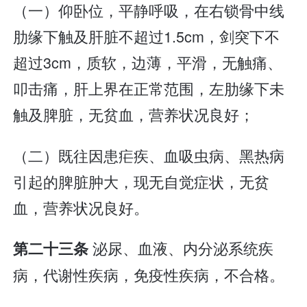
（一）仰卧位，平静呼吸，在右锁骨中线
肋缘下触及肝脏不超过1.5cm，剑突下不
超过3cm，质软，边薄，平滑，无触痛、
叩击痛，肝上界在正常范围，左肋缘下未
触及脾脏，无贫血，营养状况良好；
（二）既往因患疟疾、血吸虫病、黑热病
引起的脾脏肿大，现无自觉症状，无贫
血，营养状况良好。
泌尿、血液、内分泌系统疾
第二十三条
病，代谢性疾病，免疫性疾病，不合格。