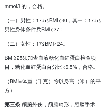
mmol/L的，合格。
（一）男性：17.5≤BMI<30，其中：17.5≤
男性身体条件兵BMI<27；
（二）女性：17≤BMI<24。
BMI≥28须加查血液糖化血红蛋白检查项
目，糖化血红蛋白百分比<6.5%，合格。
（BMI=体重（千克）除以身高（米）的平
方）
颅脑外伤，颅脑畸形，颅脑手术
第三条