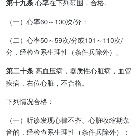
心率在下列范围，合格。
第十九条
（一）心率60～100次/分；
（二）心率50～59次/分或101～110次/
分，经检查系生理性（条件兵除外）。
高血压病，器质性心脏病，血管
第二十条
疾病，右位心脏，不合格。
下列情况合格：
（一）听诊发现心律不齐、心脏收缩期杂
音的，经检查系生理性（条件兵除外）；