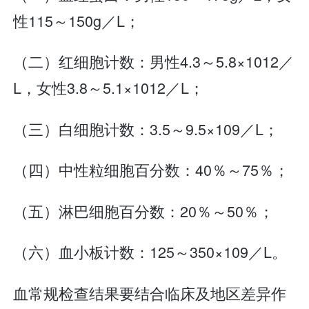
性115～150g／L；
（二）红细胞计数：男性4.3～5.8×1012／
L，女性3.8～5.1×1012／L；
（三）白细胞计数：3.5～9.5×109／L；
（四）中性粒细胞百分数：40％～75％；
（五）淋巴细胞百分数：20％～50％；
（六）血小板计数：125～350×109／L。
血常规检查结果要结合临床及地区差异作