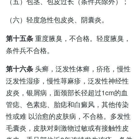
（五）包茎、包皮过长（条件兵除外）；
（六）轻度急性包皮炎、阴囊炎。
重度腋臭，不合格。轻度腋臭，
第十五条
条件兵不合格。
头癣，泛发性体癣，疥疮，慢性
第十六条
泛发性湿疹，慢性荨麻疹，泛发性神经性
皮炎，银屑病，面颈部长径超过1cm的血
管痣、色素痣、胎痣和白癜风，其他传染
性或难 以治愈的皮肤病，不合格。多发性
毛囊炎，皮肤对刺激物过敏或有接触性皮