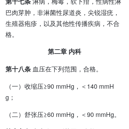
淋病，梅毒，软下疳，性病性淋
第十七条
巴肉芽肿，非淋菌性尿道炎，尖锐湿疣，
生殖器疱疹，以及其他性传播疾病，不合
格。
第二章 内科
血压在下列范围，合格。
第十八条
（一）收缩压≥90 mmHg，＜140 mmH
g；
（二）舒张压≥60 mmHg，＜90 mmHg。