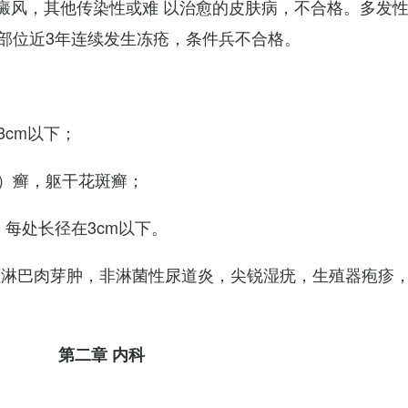
白癜风，其他传染性或难 以治愈的皮肤病，不合格。多发
部位近3年连续发生冻疮，条件兵不合格。
cm以下；
）癣，躯干花斑癣；
每处长径在3cm以下。
性淋巴肉芽肿，非淋菌性尿道炎，尖锐湿疣，生殖器疱疹
第二章 内科