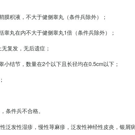
鞘膜积液，不大于健侧睾丸（条件兵除外）；
括睾丸在内不大于健侧睾丸1倍（条件兵除外）；
上无复发，无后遗症；
小结节，数量在2个以下且长径均在0.5cm以下；
；
臭，条件兵不合格。
慢性泛发性湿疹，慢性荨麻疹，泛发性神经性皮炎，银屑