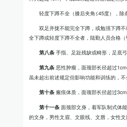
轻度下蹲不全（膝后夹角≤45度），除
双足并拢不能完全下蹲，或勉强下蹲不
全下蹲或轻度下蹲不全者，陆勤人员合格（
手指、足趾残缺或畸形，足底
第八条
恶性肿瘤，面颈部长径超过1c
第九条
虽未超出前述规定但影响功能和训练的，不
瘢痕体质，面颈部长径超过3c
第十条
面颈部文身，着军队制式体能
第十一条
的文身，男性文眉、文眼线、文唇，女性文