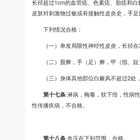
长径超过1cm的血管痣、色素痣、胎痣和
皮肤对刺激物过敏或有接触性皮炎史，手足
下列情况合格：
（一）单发局限性神经性皮炎，长径在3
（二）股癣，手（足）癣，甲（指、趾
（三）身体其他部位白癜风不超过2处，
淋病，梅毒，软下疳，性病
第十七条
性传播疾病，不合格。
血压在下列范围，合格。
第十八条