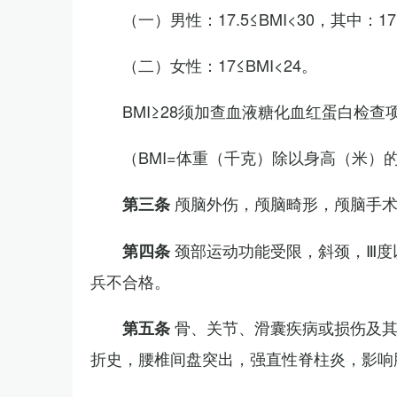
（一）男性：17.5≤BMI<30，其中：1
（二）女性：17≤BMI<24。
BMI≥28须加查血液糖化血红蛋白检查
（BMI=体重（千克）除以身高（米）
颅脑外伤，颅脑畸形，颅脑手
第三条
颈部运动功能受限，斜颈，Ⅲ度
第四条
兵不合格。
骨、关节、滑囊疾病或损伤及
第五条
折史，腰椎间盘突出，强直性脊柱炎，影响