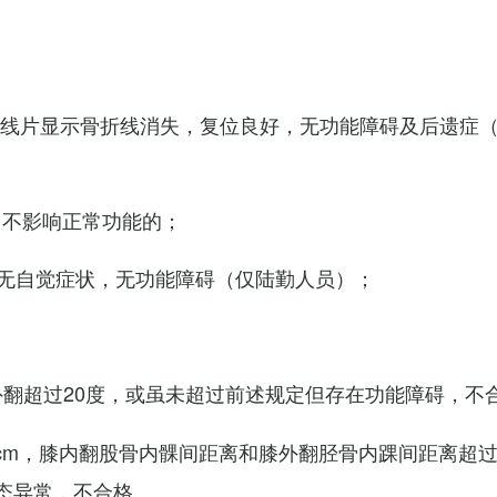
X线片显示骨折线消失，复位良好，无功能障碍及后遗症
，不影响正常功能的；
无自觉症状，无功能障碍（仅陆勤人员）；
外翻超过20度，或虽未超过前述规定但存在功能障碍，不
cm，膝内翻股骨内髁间距离和膝外翻胫骨内踝间距离超过
态异常，不合格。