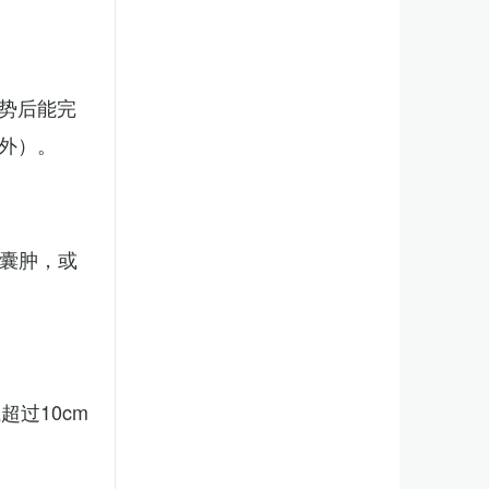
势后能完
外）。
、囊肿，或
。
过10cm