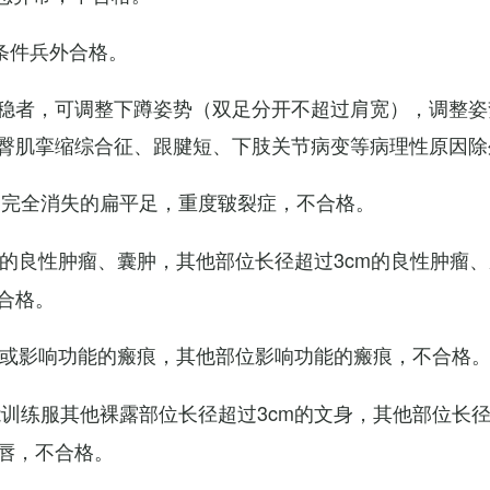
条件兵外合格。
稳者，可调整下蹲姿势（双足分开不超过肩宽），调整姿
臀肌挛缩综合征、跟腱短、下肢关节病变等病理性原因除
弓完全消失的扁平足，重度皲裂症，不合格。
m的良性肿瘤、囊肿，其他部位长径超过3cm的良性肿瘤
合格。
m或影响功能的瘢痕，其他部位影响功能的瘢痕，不合格
训练服其他裸露部位长径超过3cm的文身，其他部位长径超
唇，不合格。