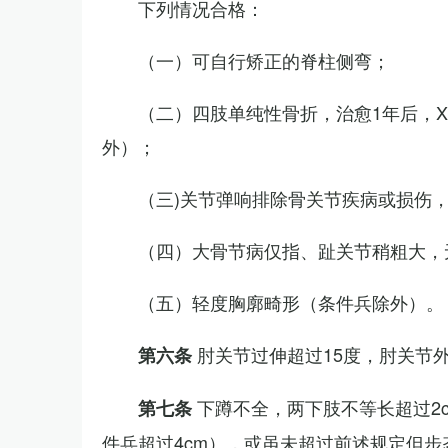
下列情况合格：
（一）可自行矫正的脊柱侧弯；
（二）四肢单纯性骨折，治愈1年后，
外）；
（三)关节弹响排除骨关节疾病或损伤
（四）大骨节病仅指、趾关节稍粗大，
（五）轻度胸廓畸形（条件兵除外）。
肘关节过伸超过15度，肘关节
第六条
下蹲不全，两下肢不等长超过2
第七条
件兵超过4cm），或虽未超过前述规定但步