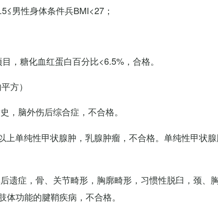
7.5≤男性身体条件兵BMI<27；
项目，糖化血红蛋白百分比<6.5%，合格。
的平方）
术史，脑外伤后综合症，不合格。
以上单纯性甲状腺肿，乳腺肿瘤，不合格。单纯性甲状腺
其后遗症，骨、关节畸形，胸廓畸形，习惯性脱臼，颈、
肢体功能的腱鞘疾病，不合格。