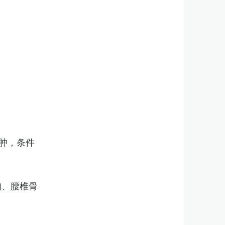
肿，条件
胸、腰椎骨