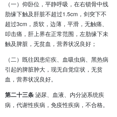
（一）仰卧位，平静呼吸，在右锁骨中线
肋缘下触及肝脏不超过1.5cm，剑突下不
超过3cm，质软，边薄，平滑，无触痛、
叩击痛，肝上界在正常范围，左肋缘下未
触及脾脏，无贫血，营养状况良好；
（二）既往因患疟疾、血吸虫病、黑热病
引起的脾脏肿大，现无自觉症状，无贫
血，营养状况良好。
泌尿、血液、内分泌系统疾
第二十三条
病，代谢性疾病，免疫性疾病，不合格。