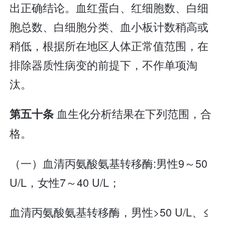
出正确结论。血红蛋白、红细胞数、白细
胞总数、白细胞分类、血小板计数稍高或
稍低，根据所在地区人体正常值范围，在
排除器质性病变的前提下，不作单项淘
汰。
血生化分析结果在下列范围，合
第五十条
格。
（一）血清丙氨酸氨基转移酶:男性9～50
U/L，女性7～40 U/L；
血清丙氨酸氨基转移酶，男性>50 U/L、≤