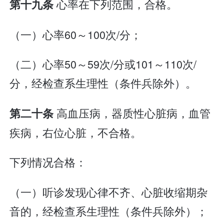
心率在下列范围，合格。
第十九条
（一）心率60～100次/分；
（二）心率50～59次/分或101～110次/
分，经检查系生理性（条件兵除外）。
高血压病，器质性心脏病，血管
第二十条
疾病，右位心脏，不合格。
下列情况合格：
（一）听诊发现心律不齐、心脏收缩期杂
音的，经检查系生理性（条件兵除外）；