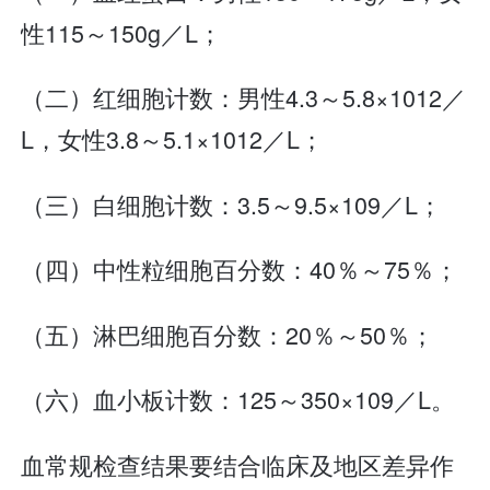
性115～150g／L；
（二）红细胞计数：男性4.3～5.8×1012／
L，女性3.8～5.1×1012／L；
（三）白细胞计数：3.5～9.5×109／L；
（四）中性粒细胞百分数：40％～75％；
（五）淋巴细胞百分数：20％～50％；
（六）血小板计数：125～350×109／L。
血常规检查结果要结合临床及地区差异作