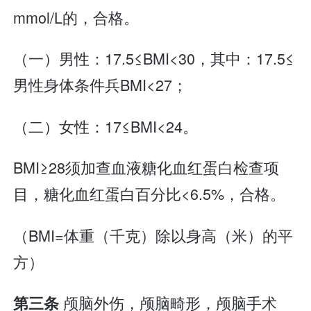
mmol/L的，合格。
（一）男性：17.5≤BMI<30，其中：17.5≤
男性身体条件兵BMI<27；
（二）女性：17≤BMI<24。
BMI≥28须加查血液糖化血红蛋白检查项
目，糖化血红蛋白百分比<6.5%，合格。
（BMI=体重（千克）除以身高（米）的平
方）
颅脑外伤，颅脑畸形，颅脑手术
第三条