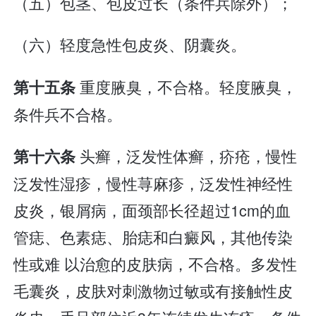
（五）包茎、包皮过长（条件兵除外）；
（六）轻度急性包皮炎、阴囊炎。
重度腋臭，不合格。轻度腋臭，
第十五条
条件兵不合格。
头癣，泛发性体癣，疥疮，慢性
第十六条
泛发性湿疹，慢性荨麻疹，泛发性神经性
皮炎，银屑病，面颈部长径超过1cm的血
管痣、色素痣、胎痣和白癜风，其他传染
性或难 以治愈的皮肤病，不合格。多发性
毛囊炎，皮肤对刺激物过敏或有接触性皮