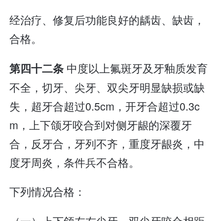
经治疗、修复后功能良好的龋齿、缺齿，
合格。
中度以上氟斑牙及牙釉质发育
第四十二条
不全，切牙、尖牙、双尖牙明显缺损或缺
失，超牙合超过0.5cm，开牙合超过0.3c
m，上下颌牙咬合到对侧牙龈的深覆牙
合，反牙合，牙列不齐，重度牙龈炎，中
度牙周炎，条件兵不合格。
下列情况合格：
（一）上下颌左右尖牙、双尖牙咬合相距