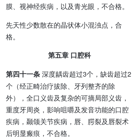
膜、视神经疾病，以及青光眼，不合格。
先天性少数散在的晶状体小混浊点，合
格。
第五章 口腔科
深度龋齿超过3个，缺齿超过2
第四十一条
个（经正畸治疗拔除、牙列整齐的除
外），全口义齿及复杂的可摘局部义齿，
重度牙周炎，影响咀嚼及发音功能的口腔
疾病，颞颌关节疾病，唇、腭裂及唇裂术
后明显瘢痕，不合格。