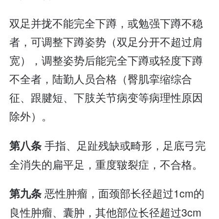
双足并拢不能完全下蹲，或勉强下蹲不稳
者，可调整下蹲姿势（双足分开不超过肩
宽），调整姿势后能完全下蹲或轻度下蹲
不全者，陆勤人员合格（臀肌挛缩综合
征、跟腱短、下肢关节病变等病理性原因
除外）。
手指、足趾残缺或畸形，足底弓完
第八条
全消失的扁平足，重度皲裂症，不合格。
恶性肿瘤，面颈部长径超过1cm的
第九条
良性肿瘤、囊肿，其他部位长径超过3cm