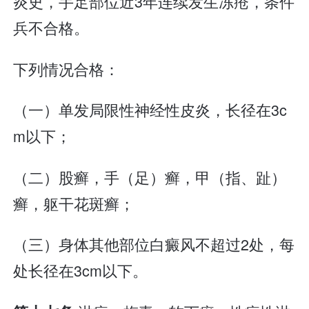
炎史，手足部位近3年连续发生冻疮，条件
兵不合格。
下列情况合格：
（一）单发局限性神经性皮炎，长径在3c
m以下；
（二）股癣，手（足）癣，甲（指、趾）
癣，躯干花斑癣；
（三）身体其他部位白癜风不超过2处，每
处长径在3cm以下。