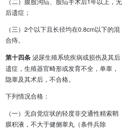
（二）腹股沟疝、股疝手术后1年以上，无
后遗症；
（三）2个以下且长径均在0.8cm以下的混
合痔。
泌尿生殖系统疾病或损伤及其后
第十四条
遗症，生殖器官畸形或发育不全，单睾，
隐睾及其术后，不合格。
下列情况合格：
（一）无自觉症状的轻度非交通性精索鞘
膜积液，不大于健侧睾丸（条件兵除