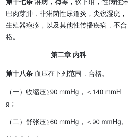
淋病，梅毒，软下疳，性病性淋
第十七条
巴肉芽肿，非淋菌性尿道炎，尖锐湿疣，
生殖器疱疹，以及其他性传播疾病，不合
格。
第二章 内科
血压在下列范围，合格。
第十八条
（一）收缩压≥90 mmHg，＜140 mmH
g；
（二）舒张压≥60 mmHg，＜90 mmHg。