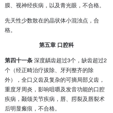
膜、视神经疾病，以及青光眼，不合格。
先天性少数散在的晶状体小混浊点，合
格。
第五章 口腔科
深度龋齿超过3个，缺齿超过2
第四十一条
个（经正畸治疗拔除、牙列整齐的除
外），全口义齿及复杂的可摘局部义齿，
重度牙周炎，影响咀嚼及发音功能的口腔
疾病，颞颌关节疾病，唇、腭裂及唇裂术
后明显瘢痕，不合格。