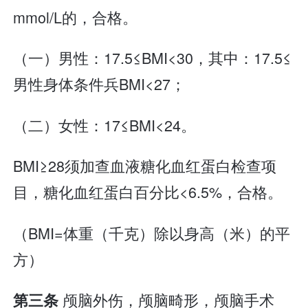
mmol/L的，合格。
（一）男性：17.5≤BMI<30，其中：17.5≤
男性身体条件兵BMI<27；
（二）女性：17≤BMI<24。
BMI≥28须加查血液糖化血红蛋白检查项
目，糖化血红蛋白百分比<6.5%，合格。
（BMI=体重（千克）除以身高（米）的平
方）
颅脑外伤，颅脑畸形，颅脑手术
第三条