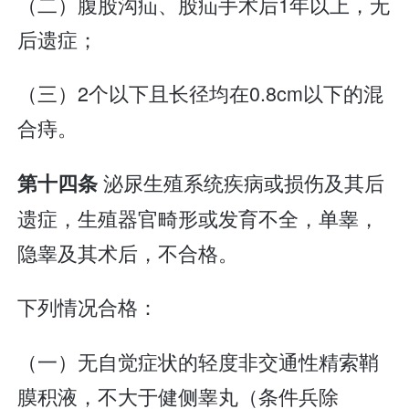
（二）腹股沟疝、股疝手术后1年以上，无
后遗症；
（三）2个以下且长径均在0.8cm以下的混
合痔。
泌尿生殖系统疾病或损伤及其后
第十四条
遗症，生殖器官畸形或发育不全，单睾，
隐睾及其术后，不合格。
下列情况合格：
（一）无自觉症状的轻度非交通性精索鞘
膜积液，不大于健侧睾丸（条件兵除