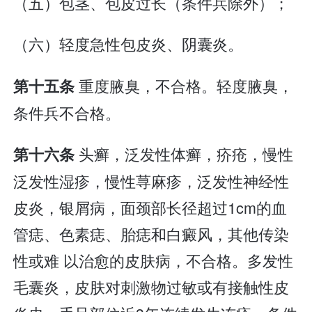
（五）包茎、包皮过长（条件兵除外）；
（六）轻度急性包皮炎、阴囊炎。
重度腋臭，不合格。轻度腋臭，
第十五条
条件兵不合格。
头癣，泛发性体癣，疥疮，慢性
第十六条
泛发性湿疹，慢性荨麻疹，泛发性神经性
皮炎，银屑病，面颈部长径超过1cm的血
管痣、色素痣、胎痣和白癜风，其他传染
性或难 以治愈的皮肤病，不合格。多发性
毛囊炎，皮肤对刺激物过敏或有接触性皮