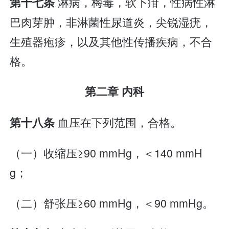
淋病，梅毒，软下疳，性病性淋
第十七条
巴肉芽肿，非淋菌性尿道炎，尖锐湿疣，
生殖器疱疹，以及其他性传播疾病，不合
格。
第二章 内科
血压在下列范围，合格。
第十八条
（一）收缩压≥90 mmHg，＜140 mmH
g；
（二）舒张压≥60 mmHg，＜90 mmHg。