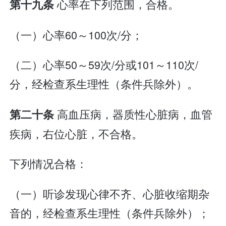
心率在下列范围，合格。
第十九条
（一）心率60～100次/分；
（二）心率50～59次/分或101～110次/
分，经检查系生理性（条件兵除外）。
高血压病，器质性心脏病，血管
第二十条
疾病，右位心脏，不合格。
下列情况合格：
（一）听诊发现心律不齐、心脏收缩期杂
音的，经检查系生理性（条件兵除外）；