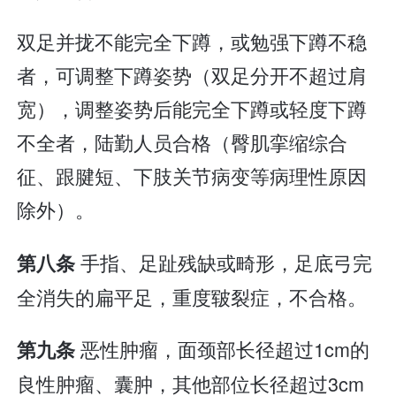
双足并拢不能完全下蹲，或勉强下蹲不稳
者，可调整下蹲姿势（双足分开不超过肩
宽），调整姿势后能完全下蹲或轻度下蹲
不全者，陆勤人员合格（臀肌挛缩综合
征、跟腱短、下肢关节病变等病理性原因
除外）。
手指、足趾残缺或畸形，足底弓完
第八条
全消失的扁平足，重度皲裂症，不合格。
恶性肿瘤，面颈部长径超过1cm的
第九条
良性肿瘤、囊肿，其他部位长径超过3cm