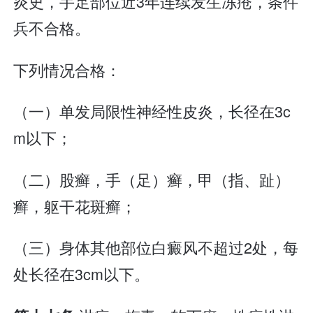
炎史，手足部位近3年连续发生冻疮，条件
兵不合格。
下列情况合格：
（一）单发局限性神经性皮炎，长径在3c
m以下；
（二）股癣，手（足）癣，甲（指、趾）
癣，躯干花斑癣；
（三）身体其他部位白癜风不超过2处，每
处长径在3cm以下。