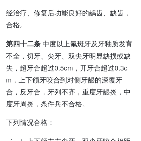
经治疗、修复后功能良好的龋齿、缺齿，
合格。
中度以上氟斑牙及牙釉质发育
第四十二条
不全，切牙、尖牙、双尖牙明显缺损或缺
失，超牙合超过0.5cm，开牙合超过0.3c
m，上下颌牙咬合到对侧牙龈的深覆牙
合，反牙合，牙列不齐，重度牙龈炎，中
度牙周炎，条件兵不合格。
下列情况合格：
（一）上下颌左右尖牙、双尖牙咬合相距