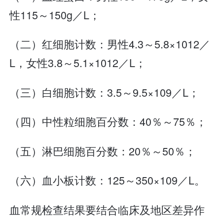
性115～150g／L；
（二）红细胞计数：男性4.3～5.8×1012／
L，女性3.8～5.1×1012／L；
（三）白细胞计数：3.5～9.5×109／L；
（四）中性粒细胞百分数：40％～75％；
（五）淋巴细胞百分数：20％～50％；
（六）血小板计数：125～350×109／L。
血常规检查结果要结合临床及地区差异作