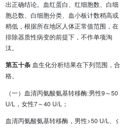
出正确结论。血红蛋白、红细胞数、白细
胞总数、白细胞分类、血小板计数稍高或
稍低，根据所在地区人体正常值范围，在
排除器质性病变的前提下，不作单项淘
汰。
血生化分析结果在下列范围，合
第五十条
格。
（一）血清丙氨酸氨基转移酶:男性9～50
U/L，女性7～40 U/L；
血清丙氨酸氨基转移酶，男性>50 U/L、≤