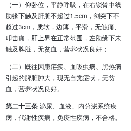
（一）仰卧位，平静呼吸，在右锁骨中线
肋缘下触及肝脏不超过1.5cm，剑突下不
超过3cm，质软，边薄，平滑，无触痛、
叩击痛，肝上界在正常范围，左肋缘下未
触及脾脏，无贫血，营养状况良好；
（二）既往因患疟疾、血吸虫病、黑热病
引起的脾脏肿大，现无自觉症状，无贫
血，营养状况良好。
泌尿、血液、内分泌系统疾
第二十三条
病，代谢性疾病，免疫性疾病，不合格。