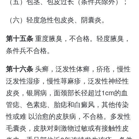
（五）包茎、包皮过长（条件兵除外）；
（六）轻度急性包皮炎、阴囊炎。
重度腋臭，不合格。轻度腋臭，
第十五条
条件兵不合格。
头癣，泛发性体癣，疥疮，慢性
第十六条
泛发性湿疹，慢性荨麻疹，泛发性神经性
皮炎，银屑病，面颈部长径超过1cm的血
管痣、色素痣、胎痣和白癜风，其他传染
性或难 以治愈的皮肤病，不合格。多发性
毛囊炎，皮肤对刺激物过敏或有接触性皮