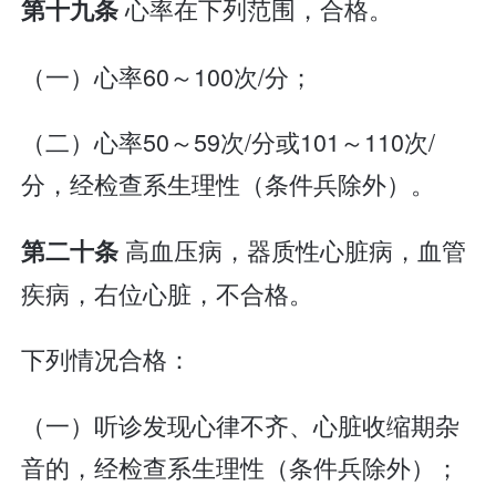
心率在下列范围，合格。
第十九条
（一）心率60～100次/分；
（二）心率50～59次/分或101～110次/
分，经检查系生理性（条件兵除外）。
高血压病，器质性心脏病，血管
第二十条
疾病，右位心脏，不合格。
下列情况合格：
（一）听诊发现心律不齐、心脏收缩期杂
音的，经检查系生理性（条件兵除外）；