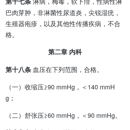
淋病，梅毒，软下疳，性病性淋
第十七条
巴肉芽肿，非淋菌性尿道炎，尖锐湿疣，
生殖器疱疹，以及其他性传播疾病，不合
格。
第二章 内科
血压在下列范围，合格。
第十八条
（一）收缩压≥90 mmHg，＜140 mmH
g；
（二）舒张压≥60 mmHg，＜90 mmHg。