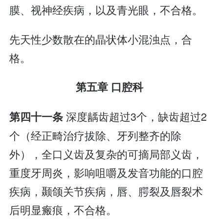
膜、视神经疾病，以及青光眼，不合格。
先天性少数散在的晶状体小混浊点，合
格。
第五章 口腔科
深度龋齿超过3个，缺齿超过2
第四十一条
个（经正畸治疗拔除、牙列整齐的除
外），全口义齿及复杂的可摘局部义齿，
重度牙周炎，影响咀嚼及发音功能的口腔
疾病，颞颌关节疾病，唇、腭裂及唇裂术
后明显瘢痕，不合格。