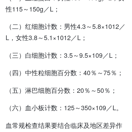
性115～150g／L；
（二）红细胞计数：男性4.3～5.8×1012／
L，女性3.8～5.1×1012／L；
（三）白细胞计数：3.5～9.5×109／L；
（四）中性粒细胞百分数：40％～75％；
（五）淋巴细胞百分数：20％～50％；
（六）血小板计数：125～350×109／L。
血常规检查结果要结合临床及地区差异作