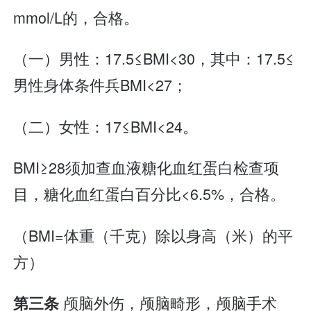
mmol/L的，合格。
（一）男性：17.5≤BMI<30，其中：17.5≤
男性身体条件兵BMI<27；
（二）女性：17≤BMI<24。
BMI≥28须加查血液糖化血红蛋白检查项
目，糖化血红蛋白百分比<6.5%，合格。
（BMI=体重（千克）除以身高（米）的平
方）
颅脑外伤，颅脑畸形，颅脑手术
第三条