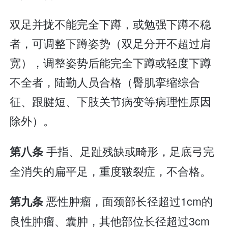
双足并拢不能完全下蹲，或勉强下蹲不稳
者，可调整下蹲姿势（双足分开不超过肩
宽），调整姿势后能完全下蹲或轻度下蹲
不全者，陆勤人员合格（臀肌挛缩综合
征、跟腱短、下肢关节病变等病理性原因
除外）。
手指、足趾残缺或畸形，足底弓完
第八条
全消失的扁平足，重度皲裂症，不合格。
恶性肿瘤，面颈部长径超过1cm的
第九条
良性肿瘤、囊肿，其他部位长径超过3cm