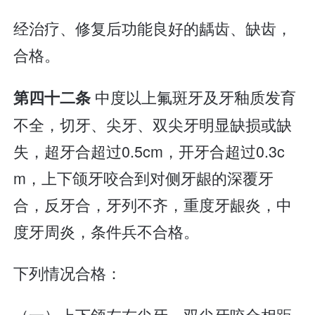
经治疗、修复后功能良好的龋齿、缺齿，
合格。
中度以上氟斑牙及牙釉质发育
第四十二条
不全，切牙、尖牙、双尖牙明显缺损或缺
失，超牙合超过0.5cm，开牙合超过0.3c
m，上下颌牙咬合到对侧牙龈的深覆牙
合，反牙合，牙列不齐，重度牙龈炎，中
度牙周炎，条件兵不合格。
下列情况合格：
（一）上下颌左右尖牙、双尖牙咬合相距