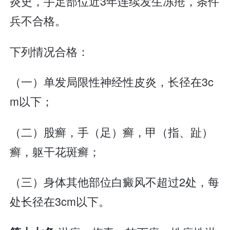
炎史，手足部位近3年连续发生冻疮，条件
兵不合格。
下列情况合格：
（一）单发局限性神经性皮炎，长径在3c
m以下；
（二）股癣，手（足）癣，甲（指、趾）
癣，躯干花斑癣；
（三）身体其他部位白癜风不超过2处，每
处长径在3cm以下。