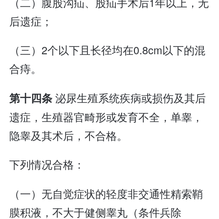
（二）腹股沟疝、股疝手术后1年以上，无
后遗症；
（三）2个以下且长径均在0.8cm以下的混
合痔。
泌尿生殖系统疾病或损伤及其后
第十四条
遗症，生殖器官畸形或发育不全，单睾，
隐睾及其术后，不合格。
下列情况合格：
（一）无自觉症状的轻度非交通性精索鞘
膜积液，不大于健侧睾丸（条件兵除