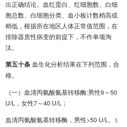
出正确结论。血红蛋白、红细胞数、白细
胞总数、白细胞分类、血小板计数稍高或
稍低，根据所在地区人体正常值范围，在
排除器质性病变的前提下，不作单项淘
汰。
血生化分析结果在下列范围，合
第五十条
格。
（一）血清丙氨酸氨基转移酶:男性9～50
U/L，女性7～40 U/L；
血清丙氨酸氨基转移酶，男性>50 U/L、≤