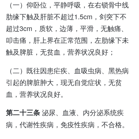
（一）仰卧位，平静呼吸，在右锁骨中线
肋缘下触及肝脏不超过1.5cm，剑突下不
超过3cm，质软，边薄，平滑，无触痛、
叩击痛，肝上界在正常范围，左肋缘下未
触及脾脏，无贫血，营养状况良好；
（二）既往因患疟疾、血吸虫病、黑热病
引起的脾脏肿大，现无自觉症状，无贫
血，营养状况良好。
泌尿、血液、内分泌系统疾
第二十三条
病，代谢性疾病，免疫性疾病，不合格。