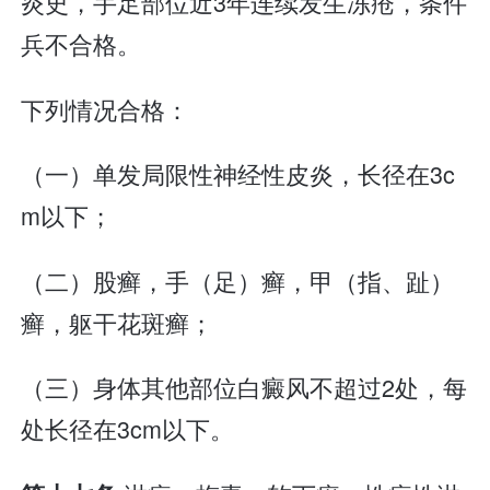
炎史，手足部位近3年连续发生冻疮，条件
兵不合格。
下列情况合格：
（一）单发局限性神经性皮炎，长径在3c
m以下；
（二）股癣，手（足）癣，甲（指、趾）
癣，躯干花斑癣；
（三）身体其他部位白癜风不超过2处，每
处长径在3cm以下。