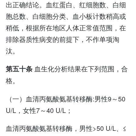
出正确结论。血红蛋白、红细胞数、白细
胞总数、白细胞分类、血小板计数稍高或
稍低，根据所在地区人体正常值范围，在
排除器质性病变的前提下，不作单项淘
汰。
血生化分析结果在下列范围，合
第五十条
格。
（一）血清丙氨酸氨基转移酶:男性9～50
U/L，女性7～40 U/L；
血清丙氨酸氨基转移酶，男性>50 U/L、≤