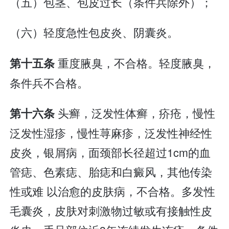
（五）包茎、包皮过长（条件兵除外）；
（六）轻度急性包皮炎、阴囊炎。
重度腋臭，不合格。轻度腋臭，
第十五条
条件兵不合格。
头癣，泛发性体癣，疥疮，慢性
第十六条
泛发性湿疹，慢性荨麻疹，泛发性神经性
皮炎，银屑病，面颈部长径超过1cm的血
管痣、色素痣、胎痣和白癜风，其他传染
性或难 以治愈的皮肤病，不合格。多发性
毛囊炎，皮肤对刺激物过敏或有接触性皮