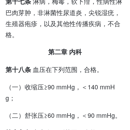
淋病，梅毒，软下疳，性病性淋
第十七条
巴肉芽肿，非淋菌性尿道炎，尖锐湿疣，
生殖器疱疹，以及其他性传播疾病，不合
格。
第二章 内科
血压在下列范围，合格。
第十八条
（一）收缩压≥90 mmHg，＜140 mmH
g；
（二）舒张压≥60 mmHg，＜90 mmHg。