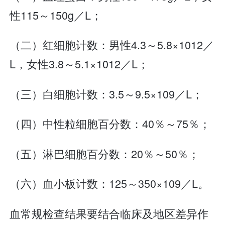
性115～150g／L；
（二）红细胞计数：男性4.3～5.8×1012／
L，女性3.8～5.1×1012／L；
（三）白细胞计数：3.5～9.5×109／L；
（四）中性粒细胞百分数：40％～75％；
（五）淋巴细胞百分数：20％～50％；
（六）血小板计数：125～350×109／L。
血常规检查结果要结合临床及地区差异作