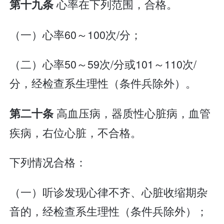
心率在下列范围，合格。
第十九条
（一）心率60～100次/分；
（二）心率50～59次/分或101～110次/
分，经检查系生理性（条件兵除外）。
高血压病，器质性心脏病，血管
第二十条
疾病，右位心脏，不合格。
下列情况合格：
（一）听诊发现心律不齐、心脏收缩期杂
音的，经检查系生理性（条件兵除外）；