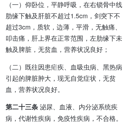
（一）仰卧位，平静呼吸，在右锁骨中线
肋缘下触及肝脏不超过1.5cm，剑突下不
超过3cm，质软，边薄，平滑，无触痛、
叩击痛，肝上界在正常范围，左肋缘下未
触及脾脏，无贫血，营养状况良好；
（二）既往因患疟疾、血吸虫病、黑热病
引起的脾脏肿大，现无自觉症状，无贫
血，营养状况良好。
泌尿、血液、内分泌系统疾
第二十三条
病，代谢性疾病，免疫性疾病，不合格。