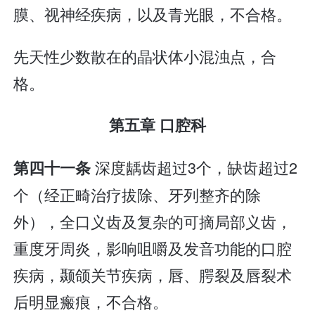
膜、视神经疾病，以及青光眼，不合格。
先天性少数散在的晶状体小混浊点，合
格。
第五章 口腔科
深度龋齿超过3个，缺齿超过2
第四十一条
个（经正畸治疗拔除、牙列整齐的除
外），全口义齿及复杂的可摘局部义齿，
重度牙周炎，影响咀嚼及发音功能的口腔
疾病，颞颌关节疾病，唇、腭裂及唇裂术
后明显瘢痕，不合格。