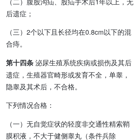
（二）腹股沟疝、股疝手术后1年以上，无
后遗症；
（三）2个以下且长径均在0.8cm以下的混
合痔。
泌尿生殖系统疾病或损伤及其后
第十四条
遗症，生殖器官畸形或发育不全，单睾，
隐睾及其术后，不合格。
下列情况合格：
（一）无自觉症状的轻度非交通性精索鞘
膜积液，不大于健侧睾丸（条件兵除