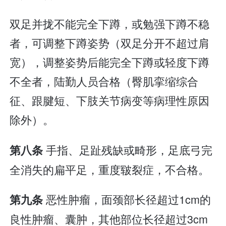
双足并拢不能完全下蹲，或勉强下蹲不稳
者，可调整下蹲姿势（双足分开不超过肩
宽），调整姿势后能完全下蹲或轻度下蹲
不全者，陆勤人员合格（臀肌挛缩综合
征、跟腱短、下肢关节病变等病理性原因
除外）。
手指、足趾残缺或畸形，足底弓完
第八条
全消失的扁平足，重度皲裂症，不合格。
恶性肿瘤，面颈部长径超过1cm的
第九条
良性肿瘤、囊肿，其他部位长径超过3cm