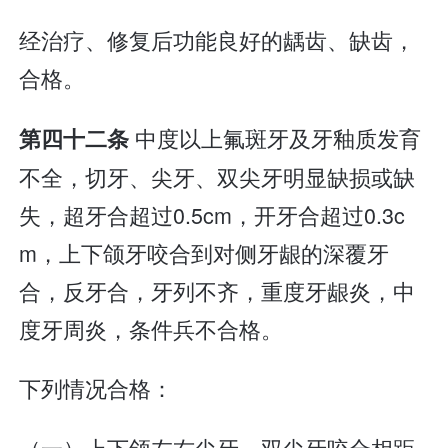
经治疗、修复后功能良好的龋齿、缺齿，
合格。
中度以上氟斑牙及牙釉质发育
第四十二条
不全，切牙、尖牙、双尖牙明显缺损或缺
失，超牙合超过0.5cm，开牙合超过0.3c
m，上下颌牙咬合到对侧牙龈的深覆牙
合，反牙合，牙列不齐，重度牙龈炎，中
度牙周炎，条件兵不合格。
下列情况合格：
（一）上下颌左右尖牙、双尖牙咬合相距