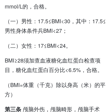
mmol/L的，合格。
（一）男性：17.5≤BMI<30，其中：17.5≤
男性身体条件兵BMI<27；
（二）女性：17≤BMI<24。
BMI≥28须加查血液糖化血红蛋白检查项
目，糖化血红蛋白百分比<6.5%，合格。
（BMI=体重（千克）除以身高（米）的平
方）
颅脑外伤，颅脑畸形，颅脑手术
第三条