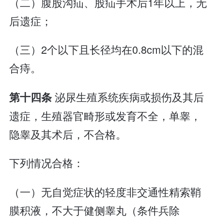
（二）腹股沟疝、股疝手术后1年以上，无
后遗症；
（三）2个以下且长径均在0.8cm以下的混
合痔。
泌尿生殖系统疾病或损伤及其后
第十四条
遗症，生殖器官畸形或发育不全，单睾，
隐睾及其术后，不合格。
下列情况合格：
（一）无自觉症状的轻度非交通性精索鞘
膜积液，不大于健侧睾丸（条件兵除