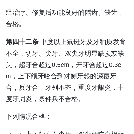
经治疗、修复后功能良好的龋齿、缺齿，
合格。
中度以上氟斑牙及牙釉质发育
第四十二条
不全，切牙、尖牙、双尖牙明显缺损或缺
失，超牙合超过0.5cm，开牙合超过0.3c
m，上下颌牙咬合到对侧牙龈的深覆牙
合，反牙合，牙列不齐，重度牙龈炎，中
度牙周炎，条件兵不合格。
下列情况合格：
（一）上下颌左右尖牙、双尖牙咬合相距