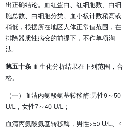
出正确结论。血红蛋白、红细胞数、白细
胞总数、白细胞分类、血小板计数稍高或
稍低，根据所在地区人体正常值范围，在
排除器质性病变的前提下，不作单项淘
汰。
血生化分析结果在下列范围，合
第五十条
格。
（一）血清丙氨酸氨基转移酶:男性9～50
U/L，女性7～40 U/L；
血清丙氨酸氨基转移酶，男性>50 U/L、≤