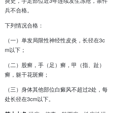
炎史，手足部位近3年连续发生冻疮，条件
兵不合格。
下列情况合格：
（一）单发局限性神经性皮炎，长径在3c
m以下；
（二）股癣，手（足）癣，甲（指、趾）
癣，躯干花斑癣；
（三）身体其他部位白癜风不超过2处，每
处长径在3cm以下。