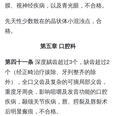
膜、视神经疾病，以及青光眼，不合格。
先天性少数散在的晶状体小混浊点，合
格。
第五章 口腔科
深度龋齿超过3个，缺齿超过2
第四十一条
个（经正畸治疗拔除、牙列整齐的除
外），全口义齿及复杂的可摘局部义齿，
重度牙周炎，影响咀嚼及发音功能的口腔
疾病，颞颌关节疾病，唇、腭裂及唇裂术
后明显瘢痕，不合格。