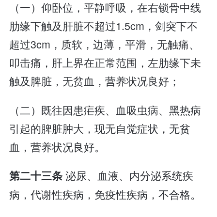
（一）仰卧位，平静呼吸，在右锁骨中线
肋缘下触及肝脏不超过1.5cm，剑突下不
超过3cm，质软，边薄，平滑，无触痛、
叩击痛，肝上界在正常范围，左肋缘下未
触及脾脏，无贫血，营养状况良好；
（二）既往因患疟疾、血吸虫病、黑热病
引起的脾脏肿大，现无自觉症状，无贫
血，营养状况良好。
泌尿、血液、内分泌系统疾
第二十三条
病，代谢性疾病，免疫性疾病，不合格。