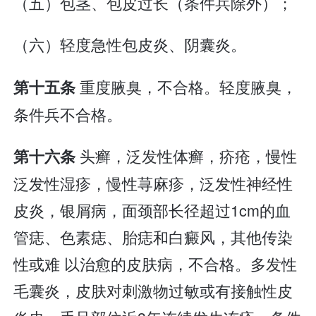
（五）包茎、包皮过长（条件兵除外）；
（六）轻度急性包皮炎、阴囊炎。
重度腋臭，不合格。轻度腋臭，
第十五条
条件兵不合格。
头癣，泛发性体癣，疥疮，慢性
第十六条
泛发性湿疹，慢性荨麻疹，泛发性神经性
皮炎，银屑病，面颈部长径超过1cm的血
管痣、色素痣、胎痣和白癜风，其他传染
性或难 以治愈的皮肤病，不合格。多发性
毛囊炎，皮肤对刺激物过敏或有接触性皮