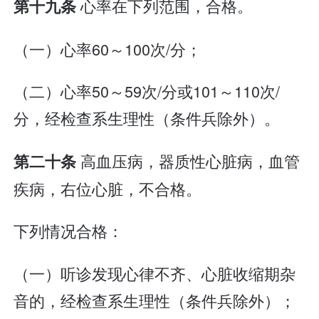
心率在下列范围，合格。
第十九条
（一）心率60～100次/分；
（二）心率50～59次/分或101～110次/
分，经检查系生理性（条件兵除外）。
高血压病，器质性心脏病，血管
第二十条
疾病，右位心脏，不合格。
下列情况合格：
（一）听诊发现心律不齐、心脏收缩期杂
音的，经检查系生理性（条件兵除外）；