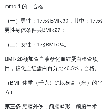
mmol/L的，合格。
（一）男性：17.5≤BMI<30，其中：17.5≤
男性身体条件兵BMI<27；
（二）女性：17≤BMI<24。
BMI≥28须加查血液糖化血红蛋白检查项
目，糖化血红蛋白百分比<6.5%，合格。
（BMI=体重（千克）除以身高（米）的平
方）
颅脑外伤，颅脑畸形，颅脑手术
第三条