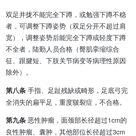
双足并拢不能完全下蹲，或勉强下蹲不稳
者，可调整下蹲姿势（双足分开不超过肩
宽），调整姿势后能完全下蹲或轻度下蹲
不全者，陆勤人员合格（臀肌挛缩综合
征、跟腱短、下肢关节病变等病理性原因
除外）。
手指、足趾残缺或畸形，足底弓完
第八条
全消失的扁平足，重度皲裂症，不合格。
恶性肿瘤，面颈部长径超过1cm的
第九条
良性肿瘤、囊肿，其他部位长径超过3cm