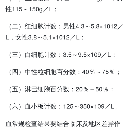
性115～150g／L；
（二）红细胞计数：男性4.3～5.8×1012／
L，女性3.8～5.1×1012／L；
（三）白细胞计数：3.5～9.5×109／L；
（四）中性粒细胞百分数：40％～75％；
（五）淋巴细胞百分数：20％～50％；
（六）血小板计数：125～350×109／L。
血常规检查结果要结合临床及地区差异作