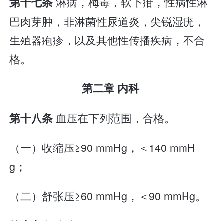
淋病，梅毒，软下疳，性病性淋
第十七条
巴肉芽肿，非淋菌性尿道炎，尖锐湿疣，
生殖器疱疹，以及其他性传播疾病，不合
格。
第二章 内科
血压在下列范围，合格。
第十八条
（一）收缩压≥90 mmHg，＜140 mmH
g；
（二）舒张压≥60 mmHg，＜90 mmHg。