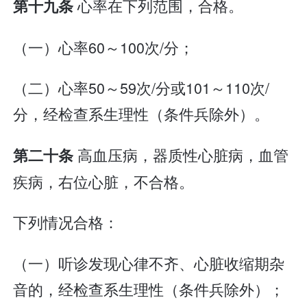
心率在下列范围，合格。
第十九条
（一）心率60～100次/分；
（二）心率50～59次/分或101～110次/
分，经检查系生理性（条件兵除外）。
高血压病，器质性心脏病，血管
第二十条
疾病，右位心脏，不合格。
下列情况合格：
（一）听诊发现心律不齐、心脏收缩期杂
音的，经检查系生理性（条件兵除外）；