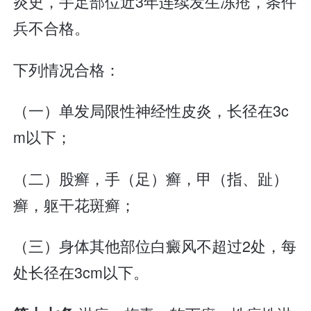
炎史，手足部位近3年连续发生冻疮，条件
兵不合格。
下列情况合格：
（一）单发局限性神经性皮炎，长径在3c
m以下；
（二）股癣，手（足）癣，甲（指、趾）
癣，躯干花斑癣；
（三）身体其他部位白癜风不超过2处，每
处长径在3cm以下。