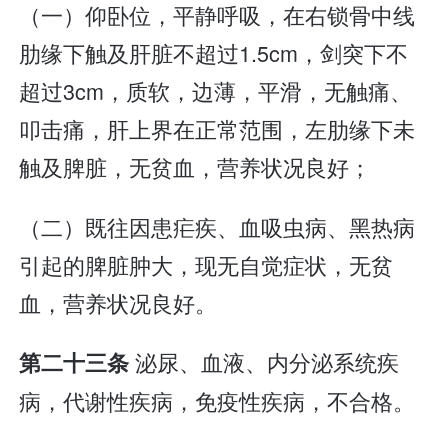
（一）仰卧位，平静呼吸，在右锁骨中线
肋缘下触及肝脏不超过1.5cm，剑突下不
超过3cm，质软，边薄，平滑，无触痛、
叩击痛，肝上界在正常范围，左肋缘下未
触及脾脏，无贫血，营养状况良好；
（二）既往因患疟疾、血吸虫病、黑热病
引起的脾脏肿大，现无自觉症状，无贫
血，营养状况良好。
泌尿、血液、内分泌系统疾
第二十三条
病，代谢性疾病，免疫性疾病，不合格。