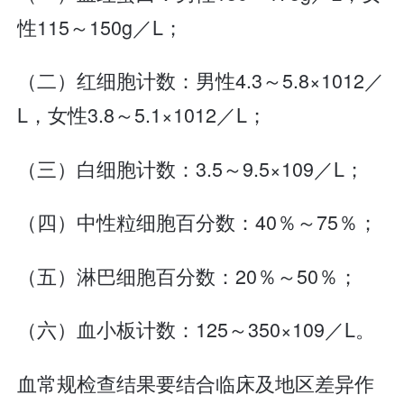
性115～150g／L；
（二）红细胞计数：男性4.3～5.8×1012／
L，女性3.8～5.1×1012／L；
（三）白细胞计数：3.5～9.5×109／L；
（四）中性粒细胞百分数：40％～75％；
（五）淋巴细胞百分数：20％～50％；
（六）血小板计数：125～350×109／L。
血常规检查结果要结合临床及地区差异作