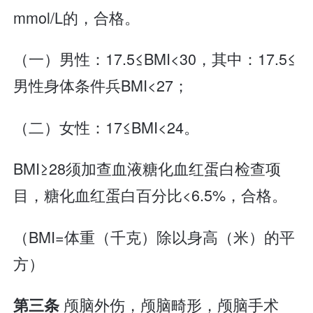
mmol/L的，合格。
（一）男性：17.5≤BMI<30，其中：17.5≤
男性身体条件兵BMI<27；
（二）女性：17≤BMI<24。
BMI≥28须加查血液糖化血红蛋白检查项
目，糖化血红蛋白百分比<6.5%，合格。
（BMI=体重（千克）除以身高（米）的平
方）
颅脑外伤，颅脑畸形，颅脑手术
第三条