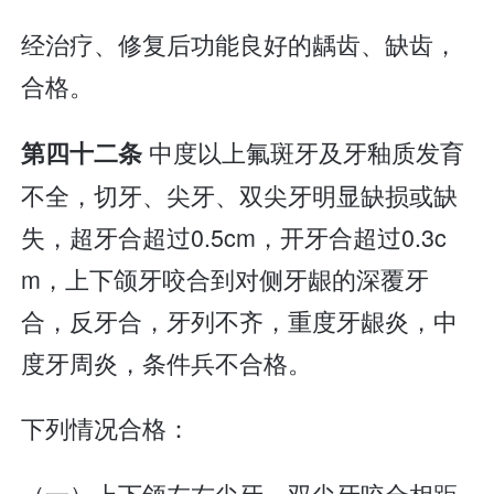
经治疗、修复后功能良好的龋齿、缺齿，
合格。
中度以上氟斑牙及牙釉质发育
第四十二条
不全，切牙、尖牙、双尖牙明显缺损或缺
失，超牙合超过0.5cm，开牙合超过0.3c
m，上下颌牙咬合到对侧牙龈的深覆牙
合，反牙合，牙列不齐，重度牙龈炎，中
度牙周炎，条件兵不合格。
下列情况合格：
（一）上下颌左右尖牙、双尖牙咬合相距