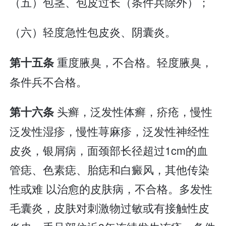
（五）包茎、包皮过长（条件兵除外）；
（六）轻度急性包皮炎、阴囊炎。
重度腋臭，不合格。轻度腋臭，
第十五条
条件兵不合格。
头癣，泛发性体癣，疥疮，慢性
第十六条
泛发性湿疹，慢性荨麻疹，泛发性神经性
皮炎，银屑病，面颈部长径超过1cm的血
管痣、色素痣、胎痣和白癜风，其他传染
性或难 以治愈的皮肤病，不合格。多发性
毛囊炎，皮肤对刺激物过敏或有接触性皮