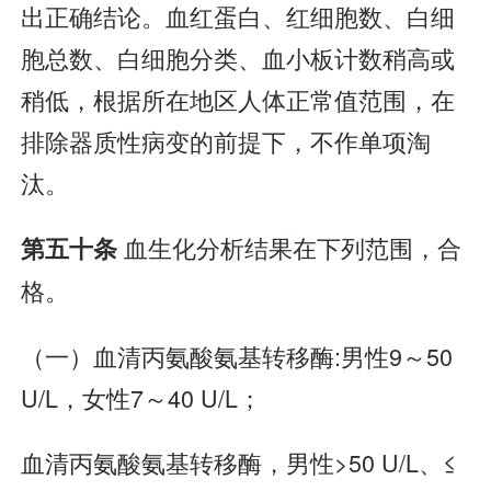
出正确结论。血红蛋白、红细胞数、白细
胞总数、白细胞分类、血小板计数稍高或
稍低，根据所在地区人体正常值范围，在
排除器质性病变的前提下，不作单项淘
汰。
血生化分析结果在下列范围，合
第五十条
格。
（一）血清丙氨酸氨基转移酶:男性9～50
U/L，女性7～40 U/L；
血清丙氨酸氨基转移酶，男性>50 U/L、≤