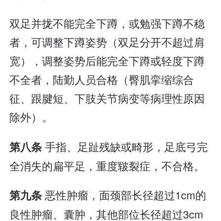
双足并拢不能完全下蹲，或勉强下蹲不稳
者，可调整下蹲姿势（双足分开不超过肩
宽），调整姿势后能完全下蹲或轻度下蹲
不全者，陆勤人员合格（臀肌挛缩综合
征、跟腱短、下肢关节病变等病理性原因
除外）。
手指、足趾残缺或畸形，足底弓完
第八条
全消失的扁平足，重度皲裂症，不合格。
恶性肿瘤，面颈部长径超过1cm的
第九条
良性肿瘤、囊肿，其他部位长径超过3cm