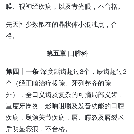
膜、视神经疾病，以及青光眼，不合格。
先天性少数散在的晶状体小混浊点，合
格。
第五章 口腔科
深度龋齿超过3个，缺齿超过2
第四十一条
个（经正畸治疗拔除、牙列整齐的除
外），全口义齿及复杂的可摘局部义齿，
重度牙周炎，影响咀嚼及发音功能的口腔
疾病，颞颌关节疾病，唇、腭裂及唇裂术
后明显瘢痕，不合格。