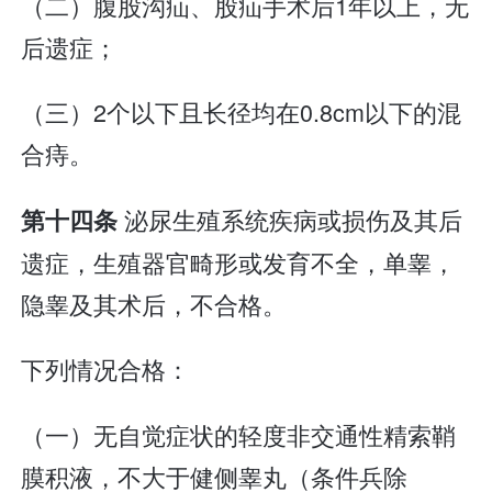
（二）腹股沟疝、股疝手术后1年以上，无
后遗症；
（三）2个以下且长径均在0.8cm以下的混
合痔。
泌尿生殖系统疾病或损伤及其后
第十四条
遗症，生殖器官畸形或发育不全，单睾，
隐睾及其术后，不合格。
下列情况合格：
（一）无自觉症状的轻度非交通性精索鞘
膜积液，不大于健侧睾丸（条件兵除