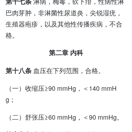
淋病，梅毒，软下疳，性病性淋
第十七条
巴肉芽肿，非淋菌性尿道炎，尖锐湿疣，
生殖器疱疹，以及其他性传播疾病，不合
格。
第二章 内科
血压在下列范围，合格。
第十八条
（一）收缩压≥90 mmHg，＜140 mmH
g；
（二）舒张压≥60 mmHg，＜90 mmHg。