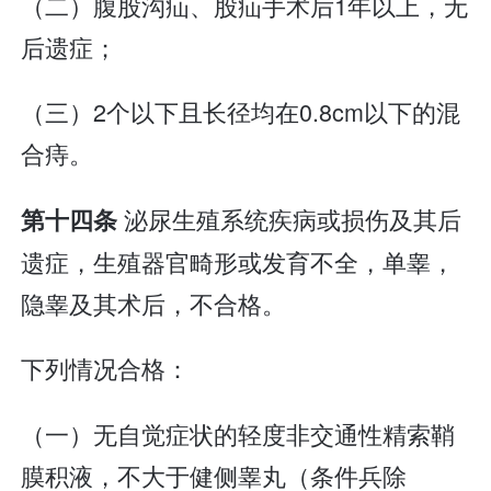
（二）腹股沟疝、股疝手术后1年以上，无
后遗症；
（三）2个以下且长径均在0.8cm以下的混
合痔。
泌尿生殖系统疾病或损伤及其后
第十四条
遗症，生殖器官畸形或发育不全，单睾，
隐睾及其术后，不合格。
下列情况合格：
（一）无自觉症状的轻度非交通性精索鞘
膜积液，不大于健侧睾丸（条件兵除