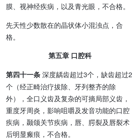
膜、视神经疾病，以及青光眼，不合格。
先天性少数散在的晶状体小混浊点，合
格。
第五章 口腔科
深度龋齿超过3个，缺齿超过2
第四十一条
个（经正畸治疗拔除、牙列整齐的除
外），全口义齿及复杂的可摘局部义齿，
重度牙周炎，影响咀嚼及发音功能的口腔
疾病，颞颌关节疾病，唇、腭裂及唇裂术
后明显瘢痕，不合格。