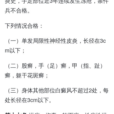
炎史，手足部位近3年连续发生冻疮，条件
兵不合格。
下列情况合格：
（一）单发局限性神经性皮炎，长径在3c
m以下；
（二）股癣，手（足）癣，甲（指、趾）
癣，躯干花斑癣；
（三）身体其他部位白癜风不超过2处，每
处长径在3cm以下。