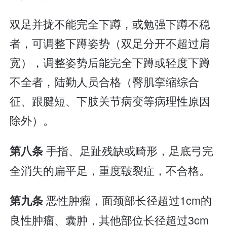
双足并拢不能完全下蹲，或勉强下蹲不稳
者，可调整下蹲姿势（双足分开不超过肩
宽），调整姿势后能完全下蹲或轻度下蹲
不全者，陆勤人员合格（臀肌挛缩综合
征、跟腱短、下肢关节病变等病理性原因
除外）。
手指、足趾残缺或畸形，足底弓完
第八条
全消失的扁平足，重度皲裂症，不合格。
恶性肿瘤，面颈部长径超过1cm的
第九条
良性肿瘤、囊肿，其他部位长径超过3cm