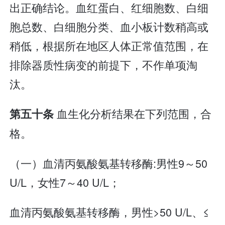
出正确结论。血红蛋白、红细胞数、白细
胞总数、白细胞分类、血小板计数稍高或
稍低，根据所在地区人体正常值范围，在
排除器质性病变的前提下，不作单项淘
汰。
血生化分析结果在下列范围，合
第五十条
格。
（一）血清丙氨酸氨基转移酶:男性9～50
U/L，女性7～40 U/L；
血清丙氨酸氨基转移酶，男性>50 U/L、≤