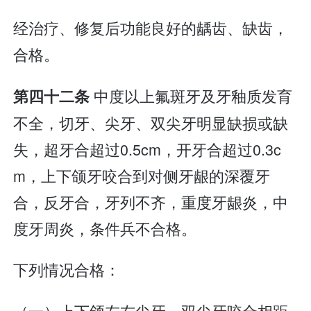
经治疗、修复后功能良好的龋齿、缺齿，
合格。
中度以上氟斑牙及牙釉质发育
第四十二条
不全，切牙、尖牙、双尖牙明显缺损或缺
失，超牙合超过0.5cm，开牙合超过0.3c
m，上下颌牙咬合到对侧牙龈的深覆牙
合，反牙合，牙列不齐，重度牙龈炎，中
度牙周炎，条件兵不合格。
下列情况合格：
（一）上下颌左右尖牙、双尖牙咬合相距