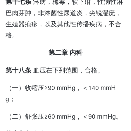
淋病，梅毒，软下疳，性病性淋
第十七条
巴肉芽肿，非淋菌性尿道炎，尖锐湿疣，
生殖器疱疹，以及其他性传播疾病，不合
格。
第二章 内科
血压在下列范围，合格。
第十八条
（一）收缩压≥90 mmHg，＜140 mmH
g；
（二）舒张压≥60 mmHg，＜90 mmHg。