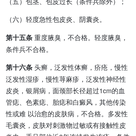
（五）包茎、包皮过长（条件兵除外）；
（六）轻度急性包皮炎、阴囊炎。
重度腋臭，不合格。轻度腋臭，
第十五条
条件兵不合格。
头癣，泛发性体癣，疥疮，慢性
第十六条
泛发性湿疹，慢性荨麻疹，泛发性神经性
皮炎，银屑病，面颈部长径超过1cm的血
管痣、色素痣、胎痣和白癜风，其他传染
性或难 以治愈的皮肤病，不合格。多发性
毛囊炎，皮肤对刺激物过敏或有接触性皮