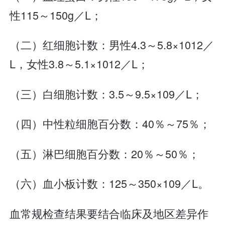
性115～150g／L；
（二）红细胞计数：男性4.3～5.8×1012／
L，女性3.8～5.1×1012／L；
（三）白细胞计数：3.5～9.5×109／L；
（四）中性粒细胞百分数：40％～75％；
（五）淋巴细胞百分数：20％～50％；
（六）血小板计数：125～350×109／L。
血常规检查结果要结合临床及地区差异作