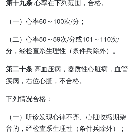
心率在下列范围，合格。
第十九条
（一）心率60～100次/分；
（二）心率50～59次/分或101～110次/
分，经检查系生理性（条件兵除外）。
高血压病，器质性心脏病，血管
第二十条
疾病，右位心脏，不合格。
下列情况合格：
（一）听诊发现心律不齐、心脏收缩期杂
音的，经检查系生理性（条件兵除外）；