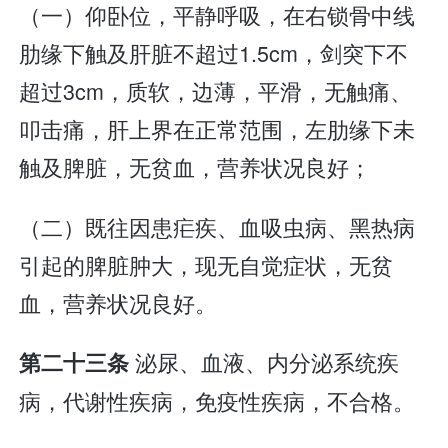
（一）仰卧位，平静呼吸，在右锁骨中线
肋缘下触及肝脏不超过1.5cm，剑突下不
超过3cm，质软，边薄，平滑，无触痛、
叩击痛，肝上界在正常范围，左肋缘下未
触及脾脏，无贫血，营养状况良好；
（二）既往因患疟疾、血吸虫病、黑热病
引起的脾脏肿大，现无自觉症状，无贫
血，营养状况良好。
泌尿、血液、内分泌系统疾
第二十三条
病，代谢性疾病，免疫性疾病，不合格。