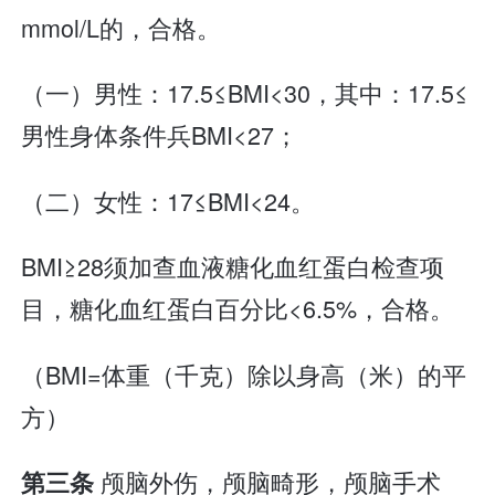
mmol/L的，合格。
（一）男性：17.5≤BMI<30，其中：17.5≤
男性身体条件兵BMI<27；
（二）女性：17≤BMI<24。
BMI≥28须加查血液糖化血红蛋白检查项
目，糖化血红蛋白百分比<6.5%，合格。
（BMI=体重（千克）除以身高（米）的平
方）
颅脑外伤，颅脑畸形，颅脑手术
第三条