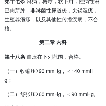
淋病，梅毒，软下疳，性病性淋
第十七条
巴肉芽肿，非淋菌性尿道炎，尖锐湿疣，
生殖器疱疹，以及其他性传播疾病，不合
格。
第二章 内科
血压在下列范围，合格。
第十八条
（一）收缩压≥90 mmHg，＜140 mmH
g；
（二）舒张压≥60 mmHg，＜90 mmHg。