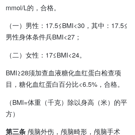
mmol/L的，合格。
（一）男性：17.5≤BMI<30，其中：17.5≤
男性身体条件兵BMI<27；
（二）女性：17≤BMI<24。
BMI≥28须加查血液糖化血红蛋白检查项
目，糖化血红蛋白百分比<6.5%，合格。
（BMI=体重（千克）除以身高（米）的平
方）
颅脑外伤，颅脑畸形，颅脑手术
第三条