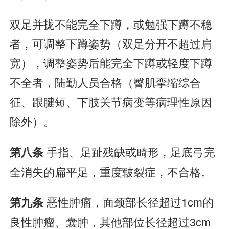
双足并拢不能完全下蹲，或勉强下蹲不稳
者，可调整下蹲姿势（双足分开不超过肩
宽），调整姿势后能完全下蹲或轻度下蹲
不全者，陆勤人员合格（臀肌挛缩综合
征、跟腱短、下肢关节病变等病理性原因
除外）。
手指、足趾残缺或畸形，足底弓完
第八条
全消失的扁平足，重度皲裂症，不合格。
恶性肿瘤，面颈部长径超过1cm的
第九条
良性肿瘤、囊肿，其他部位长径超过3cm