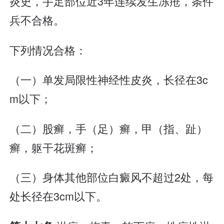
炎史，手足部位近3年连续发生冻疮，条件
兵不合格。
下列情况合格：
（一）单发局限性神经性皮炎，长径在3c
m以下；
（二）股癣，手（足）癣，甲（指、趾）
癣，躯干花斑癣；
（三）身体其他部位白癜风不超过2处，每
处长径在3cm以下。