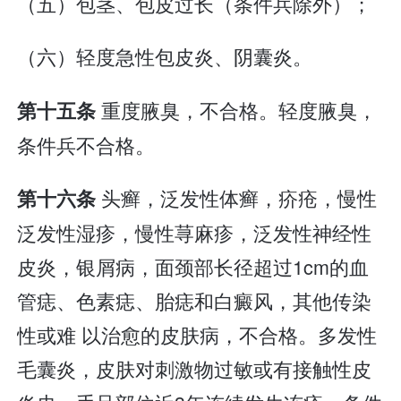
（五）包茎、包皮过长（条件兵除外）；
（六）轻度急性包皮炎、阴囊炎。
重度腋臭，不合格。轻度腋臭，
第十五条
条件兵不合格。
头癣，泛发性体癣，疥疮，慢性
第十六条
泛发性湿疹，慢性荨麻疹，泛发性神经性
皮炎，银屑病，面颈部长径超过1cm的血
管痣、色素痣、胎痣和白癜风，其他传染
性或难 以治愈的皮肤病，不合格。多发性
毛囊炎，皮肤对刺激物过敏或有接触性皮