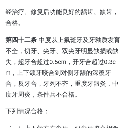
经治疗、修复后功能良好的龋齿、缺齿，
合格。
中度以上氟斑牙及牙釉质发育
第四十二条
不全，切牙、尖牙、双尖牙明显缺损或缺
失，超牙合超过0.5cm，开牙合超过0.3c
m，上下颌牙咬合到对侧牙龈的深覆牙
合，反牙合，牙列不齐，重度牙龈炎，中
度牙周炎，条件兵不合格。
下列情况合格：
（一）上下颌左右尖牙、双尖牙咬合相距