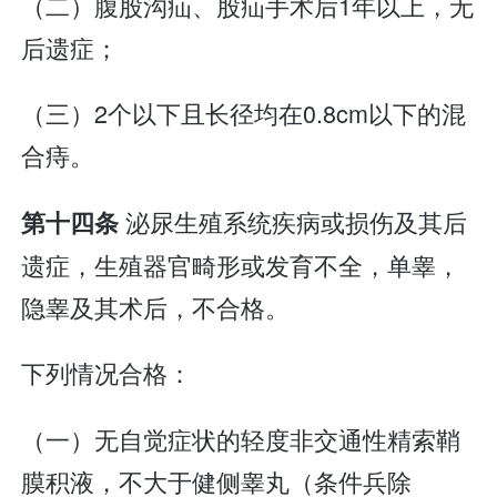
（二）腹股沟疝、股疝手术后1年以上，无
后遗症；
（三）2个以下且长径均在0.8cm以下的混
合痔。
泌尿生殖系统疾病或损伤及其后
第十四条
遗症，生殖器官畸形或发育不全，单睾，
隐睾及其术后，不合格。
下列情况合格：
（一）无自觉症状的轻度非交通性精索鞘
膜积液，不大于健侧睾丸（条件兵除