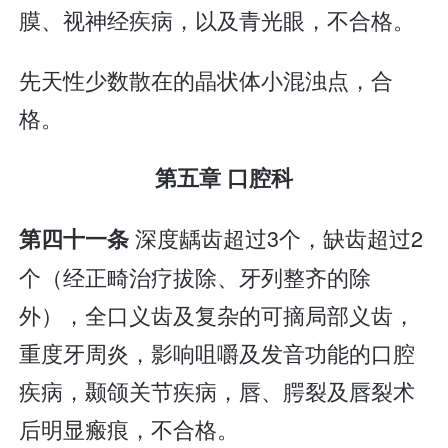
膜、视神经疾病，以及青光眼，不合格。
先天性少数散在的晶状体小混浊点，合
格。
第五章 口腔科
深度龋齿超过3个，缺齿超过2
第四十一条
个（经正畸治疗拔除、牙列整齐的除
外），全口义齿及复杂的可摘局部义齿，
重度牙周炎，影响咀嚼及发音功能的口腔
疾病，颞颌关节疾病，唇、腭裂及唇裂术
后明显瘢痕，不合格。