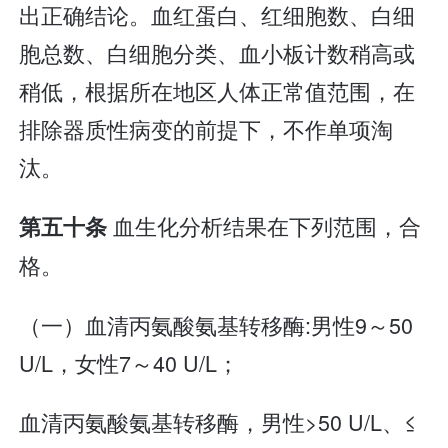
出正确结论。血红蛋白、红细胞数、白细
胞总数、白细胞分类、血小板计数稍高或
稍低，根据所在地区人体正常值范围，在
排除器质性病变的前提下，不作单项淘
汰。
血生化分析结果在下列范围，合
第五十条
格。
（一）血清丙氨酸氨基转移酶:男性9～50
U/L，女性7～40 U/L；
血清丙氨酸氨基转移酶，男性>50 U/L、≤