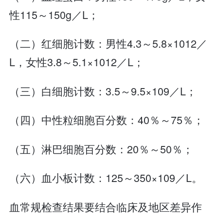
性115～150g／L；
（二）红细胞计数：男性4.3～5.8×1012／
L，女性3.8～5.1×1012／L；
（三）白细胞计数：3.5～9.5×109／L；
（四）中性粒细胞百分数：40％～75％；
（五）淋巴细胞百分数：20％～50％；
（六）血小板计数：125～350×109／L。
血常规检查结果要结合临床及地区差异作