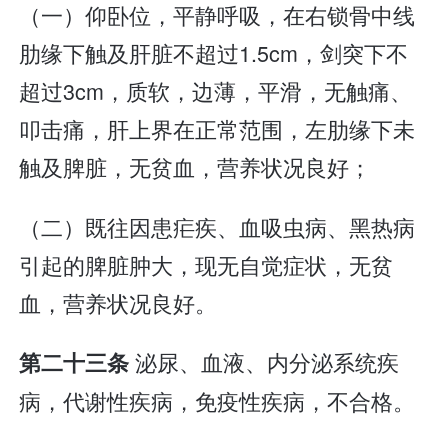
（一）仰卧位，平静呼吸，在右锁骨中线
肋缘下触及肝脏不超过1.5cm，剑突下不
超过3cm，质软，边薄，平滑，无触痛、
叩击痛，肝上界在正常范围，左肋缘下未
触及脾脏，无贫血，营养状况良好；
（二）既往因患疟疾、血吸虫病、黑热病
引起的脾脏肿大，现无自觉症状，无贫
血，营养状况良好。
泌尿、血液、内分泌系统疾
第二十三条
病，代谢性疾病，免疫性疾病，不合格。