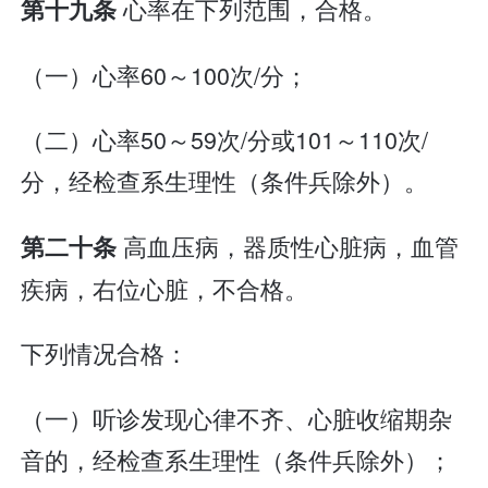
心率在下列范围，合格。
第十九条
（一）心率60～100次/分；
（二）心率50～59次/分或101～110次/
分，经检查系生理性（条件兵除外）。
高血压病，器质性心脏病，血管
第二十条
疾病，右位心脏，不合格。
下列情况合格：
（一）听诊发现心律不齐、心脏收缩期杂
音的，经检查系生理性（条件兵除外）；