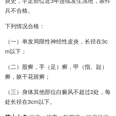
炎史，手足部位近3年连续发生冻疮，条件
兵不合格。
下列情况合格：
（一）单发局限性神经性皮炎，长径在3c
m以下；
（二）股癣，手（足）癣，甲（指、趾）
癣，躯干花斑癣；
（三）身体其他部位白癜风不超过2处，每
处长径在3cm以下。