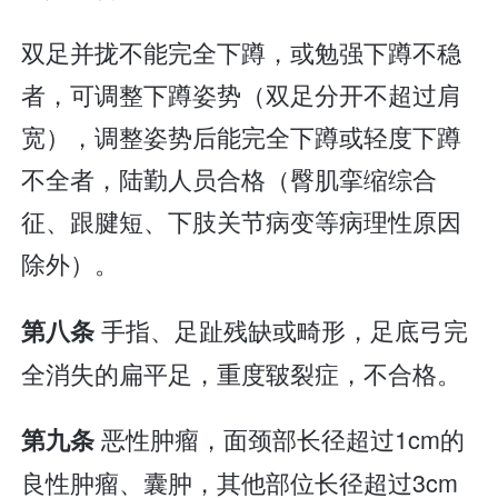
双足并拢不能完全下蹲，或勉强下蹲不稳
者，可调整下蹲姿势（双足分开不超过肩
宽），调整姿势后能完全下蹲或轻度下蹲
不全者，陆勤人员合格（臀肌挛缩综合
征、跟腱短、下肢关节病变等病理性原因
除外）。
手指、足趾残缺或畸形，足底弓完
第八条
全消失的扁平足，重度皲裂症，不合格。
恶性肿瘤，面颈部长径超过1cm的
第九条
良性肿瘤、囊肿，其他部位长径超过3cm