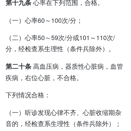
心率在下列范围，合格。
第十九条
（一）心率60～100次/分；
（二）心率50～59次/分或101～110次/
分，经检查系生理性（条件兵除外）。
高血压病，器质性心脏病，血管
第二十条
疾病，右位心脏，不合格。
下列情况合格：
（一）听诊发现心律不齐、心脏收缩期杂
音的，经检查系生理性（条件兵除外）；