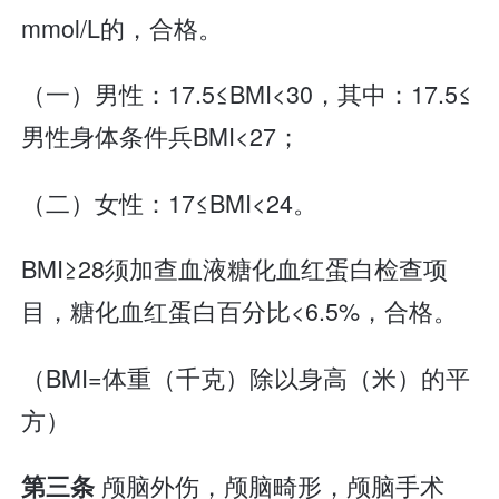
mmol/L的，合格。
（一）男性：17.5≤BMI<30，其中：17.5≤
男性身体条件兵BMI<27；
（二）女性：17≤BMI<24。
BMI≥28须加查血液糖化血红蛋白检查项
目，糖化血红蛋白百分比<6.5%，合格。
（BMI=体重（千克）除以身高（米）的平
方）
颅脑外伤，颅脑畸形，颅脑手术
第三条