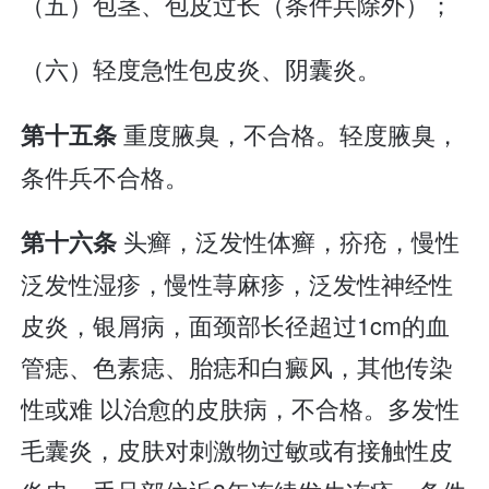
（五）包茎、包皮过长（条件兵除外）；
（六）轻度急性包皮炎、阴囊炎。
重度腋臭，不合格。轻度腋臭，
第十五条
条件兵不合格。
头癣，泛发性体癣，疥疮，慢性
第十六条
泛发性湿疹，慢性荨麻疹，泛发性神经性
皮炎，银屑病，面颈部长径超过1cm的血
管痣、色素痣、胎痣和白癜风，其他传染
性或难 以治愈的皮肤病，不合格。多发性
毛囊炎，皮肤对刺激物过敏或有接触性皮