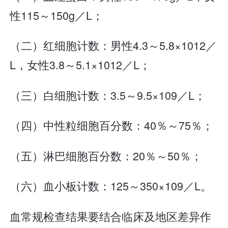
性115～150g／L；
（二）红细胞计数：男性4.3～5.8×1012／
L，女性3.8～5.1×1012／L；
（三）白细胞计数：3.5～9.5×109／L；
（四）中性粒细胞百分数：40％～75％；
（五）淋巴细胞百分数：20％～50％；
（六）血小板计数：125～350×109／L。
血常规检查结果要结合临床及地区差异作