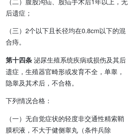
（二）腹股沟疝、股疝手术后1年以上，无
后遗症；
（三）2个以下且长径均在0.8cm以下的混
合痔。
泌尿生殖系统疾病或损伤及其后
第十四条
遗症，生殖器官畸形或发育不全，单睾，
隐睾及其术后，不合格。
下列情况合格：
（一）无自觉症状的轻度非交通性精索鞘
膜积液，不大于健侧睾丸（条件兵除