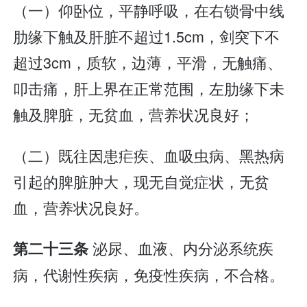
（一）仰卧位，平静呼吸，在右锁骨中线
肋缘下触及肝脏不超过1.5cm，剑突下不
超过3cm，质软，边薄，平滑，无触痛、
叩击痛，肝上界在正常范围，左肋缘下未
触及脾脏，无贫血，营养状况良好；
（二）既往因患疟疾、血吸虫病、黑热病
引起的脾脏肿大，现无自觉症状，无贫
血，营养状况良好。
泌尿、血液、内分泌系统疾
第二十三条
病，代谢性疾病，免疫性疾病，不合格。