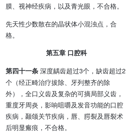
膜、视神经疾病，以及青光眼，不合格。
先天性少数散在的晶状体小混浊点，合
格。
第五章 口腔科
深度龋齿超过3个，缺齿超过2
第四十一条
个（经正畸治疗拔除、牙列整齐的除
外），全口义齿及复杂的可摘局部义齿，
重度牙周炎，影响咀嚼及发音功能的口腔
疾病，颞颌关节疾病，唇、腭裂及唇裂术
后明显瘢痕，不合格。