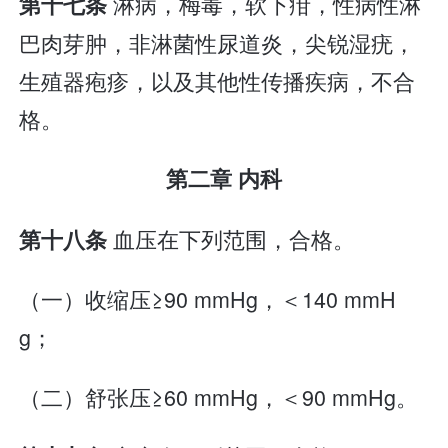
淋病，梅毒，软下疳，性病性淋
第十七条
巴肉芽肿，非淋菌性尿道炎，尖锐湿疣，
生殖器疱疹，以及其他性传播疾病，不合
格。
第二章 内科
血压在下列范围，合格。
第十八条
（一）收缩压≥90 mmHg，＜140 mmH
g；
（二）舒张压≥60 mmHg，＜90 mmHg。