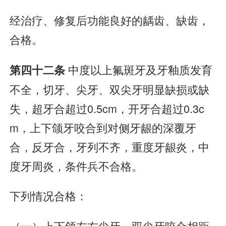
经治疗、修复后功能良好的龋齿、缺齿，
合格。
中度以上氟斑牙及牙釉质发育
第四十二条
不全，切牙、尖牙、双尖牙明显缺损或缺
失，超牙合超过0.5cm，开牙合超过0.3c
m，上下颌牙咬合到对侧牙龈的深覆牙
合，反牙合，牙列不齐，重度牙龈炎，中
度牙周炎，条件兵不合格。
下列情况合格：
（一）上下颌左右尖牙、双尖牙咬合相距