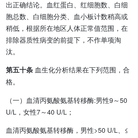
出正确结论。血红蛋白、红细胞数、白细
胞总数、白细胞分类、血小板计数稍高或
稍低，根据所在地区人体正常值范围，在
排除器质性病变的前提下，不作单项淘
汰。
血生化分析结果在下列范围，合
第五十条
格。
（一）血清丙氨酸氨基转移酶:男性9～50
U/L，女性7～40 U/L；
血清丙氨酸氨基转移酶，男性>50 U/L、≤