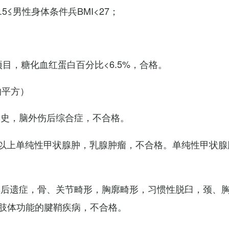
7.5≤男性身体条件兵BMI<27；
项目，糖化血红蛋白百分比<6.5%，合格。
的平方）
术史，脑外伤后综合症，不合格。
以上单纯性甲状腺肿，乳腺肿瘤，不合格。单纯性甲状腺
其后遗症，骨、关节畸形，胸廓畸形，习惯性脱臼，颈、
肢体功能的腱鞘疾病，不合格。