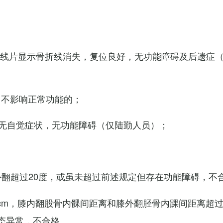
X线片显示骨折线消失，复位良好，无功能障碍及后遗症
，不影响正常功能的；
无自觉症状，无功能障碍（仅陆勤人员）；
外翻超过20度，或虽未超过前述规定但存在功能障碍，不
cm，膝内翻股骨内髁间距离和膝外翻胫骨内踝间距离超过
态异常，不合格。