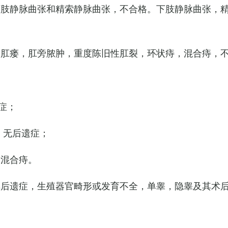
下肢静脉曲张和精索静脉曲张，不合格。下肢静脉曲张，
，肛瘘，肛旁脓肿，重度陈旧性肛裂，环状痔，混合痔，
症；
，无后遗症；
的混合痔。
其后遗症，生殖器官畸形或发育不全，单睾，隐睾及其术