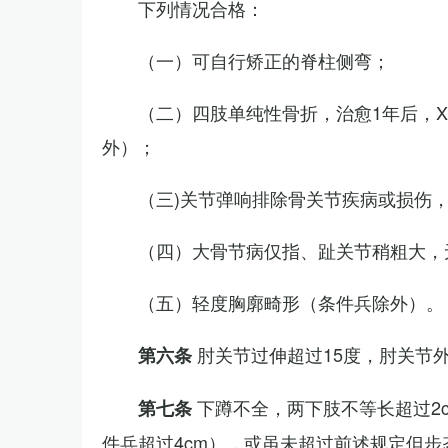
下列情况合格：
（一）可自行矫正的脊柱侧弯；
（二）四肢单纯性骨折，治愈1年后，
外）；
（三)关节弹响排除骨关节疾病或损伤
（四）大骨节病仅指、趾关节稍粗大，
（五）轻度胸廓畸形（条件兵除外）。
肘关节过伸超过15度，肘关节
第六条
下蹲不全，两下肢不等长超过2
第七条
件兵超过4cm），或虽未超过前述规定但步