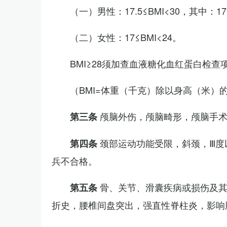
（一）男性：17.5≤BMI<30，其中：1
（二）女性：17≤BMI<24。
BMI≥28须加查血液糖化血红蛋白检查
（BMI=体重（千克）除以身高（米）
颅脑外伤，颅脑畸形，颅脑手
第三条
颈部运动功能受限，斜颈，Ⅲ度
第四条
兵不合格。
骨、关节、滑囊疾病或损伤及
第五条
折史，腰椎间盘突出，强直性脊柱炎，影响