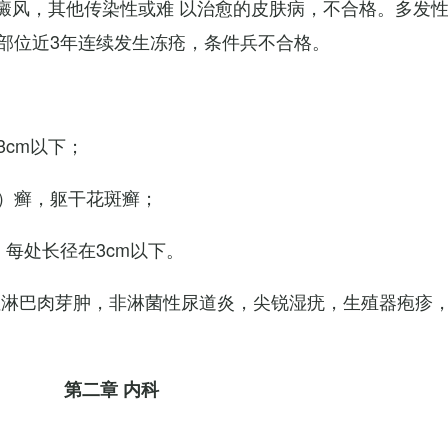
白癜风，其他传染性或难 以治愈的皮肤病，不合格。多发
部位近3年连续发生冻疮，条件兵不合格。
cm以下；
）癣，躯干花斑癣；
每处长径在3cm以下。
性淋巴肉芽肿，非淋菌性尿道炎，尖锐湿疣，生殖器疱疹
第二章 内科