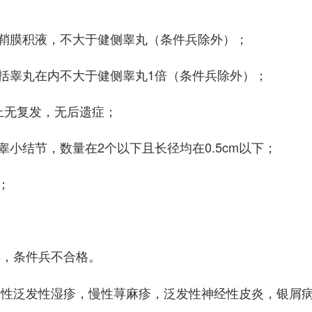
鞘膜积液，不大于健侧睾丸（条件兵除外）；
括睾丸在内不大于健侧睾丸1倍（条件兵除外）；
上无复发，无后遗症；
小结节，数量在2个以下且长径均在0.5cm以下；
；
臭，条件兵不合格。
慢性泛发性湿疹，慢性荨麻疹，泛发性神经性皮炎，银屑