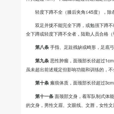
轻度下蹲不全（膝后夹角≤45度），除
双足并拢不能完全下蹲，或勉强下蹲不
全下蹲或轻度下蹲不全者，陆勤人员合格（
手指、足趾残缺或畸形，足底
第八条
恶性肿瘤，面颈部长径超过1c
第九条
虽未超出前述规定但影响功能和训练的，不
瘢痕体质，面颈部长径超过3c
第十条
面颈部文身，着军队制式体能
第十一条
的文身，男性文眉、文眼线、文唇，女性文