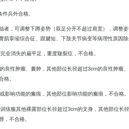
条件兵外合格。
稳者，可调整下蹲姿势（双足分开不超过肩宽），调整姿
臀肌挛缩综合征、跟腱短、下肢关节病变等病理性原因除
弓完全消失的扁平足，重度皲裂症，不合格。
m的良性肿瘤、囊肿，其他部位长径超过3cm的良性肿瘤
合格。
m或影响功能的瘢痕，其他部位影响功能的瘢痕，不合格
训练服其他裸露部位长径超过3cm的文身，其他部位长径超
唇，不合格。