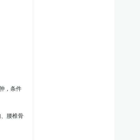
肿，条件
胸、腰椎骨