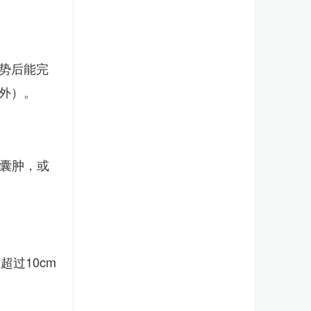
势后能完
外）。
、囊肿，或
。
过10cm