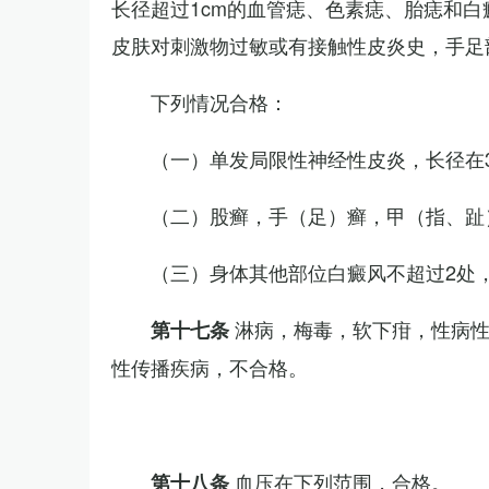
长径超过1cm的血管痣、色素痣、胎痣和
皮肤对刺激物过敏或有接触性皮炎史，手足
下列情况合格：
（一）单发局限性神经性皮炎，长径在3
（二）股癣，手（足）癣，甲（指、趾
（三）身体其他部位白癜风不超过2处，
淋病，梅毒，软下疳，性病
第十七条
性传播疾病，不合格。
血压在下列范围，合格。
第十八条