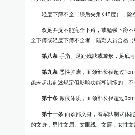
轻度下蹲不全（膝后夹角≤45度），除
双足并拢不能完全下蹲，或勉强下蹲不
全下蹲或轻度下蹲不全者，陆勤人员合格（
手指、足趾残缺或畸形，足底
第八条
恶性肿瘤，面颈部长径超过1c
第九条
虽未超出前述规定但影响功能和训练的，不
瘢痕体质，面颈部长径超过3c
第十条
面颈部文身，着军队制式体能
第十一条
的文身，男性文眉、文眼线、文唇，女性文