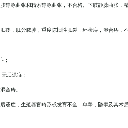
下肢静脉曲张和精索静脉曲张，不合格。下肢静脉曲张，
，肛瘘，肛旁脓肿，重度陈旧性肛裂，环状痔，混合痔，
症；
，无后遗症；
的混合痔。
其后遗症，生殖器官畸形或发育不全，单睾，隐睾及其术