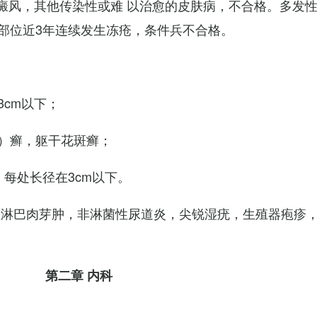
白癜风，其他传染性或难 以治愈的皮肤病，不合格。多发
部位近3年连续发生冻疮，条件兵不合格。
cm以下；
）癣，躯干花斑癣；
每处长径在3cm以下。
性淋巴肉芽肿，非淋菌性尿道炎，尖锐湿疣，生殖器疱疹
第二章 内科