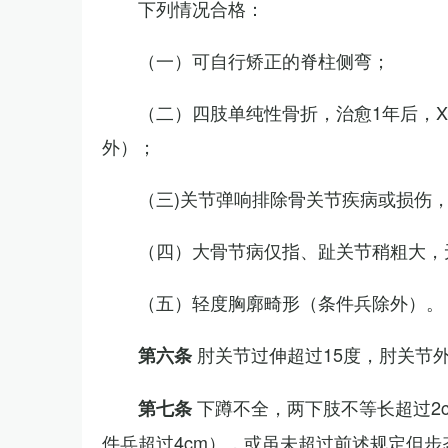
下列情况合格：
（一）可自行矫正的脊柱侧弯；
（二）四肢单纯性骨折，治愈1年后，
外）；
（三)关节弹响排除骨关节疾病或损伤
（四）大骨节病仅指、趾关节稍粗大，
（五）轻度胸廓畸形（条件兵除外）。
肘关节过伸超过15度，肘关节
第六条
下蹲不全，两下肢不等长超过2
第七条
件兵超过4cm），或虽未超过前述规定但步