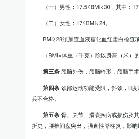
（一）男性：17.5≤BMI<30，其中：1
（二）女性：17≤BMI<24。
BMI≥28须加查血液糖化血红蛋白检查
（BMI=体重（千克）除以身高（米）
颅脑外伤，颅脑畸形，颅脑手
第三条
颈部运动功能受限，斜颈，Ⅲ度
第四条
兵不合格。
骨、关节、滑囊疾病或损伤及
第五条
折史，腰椎间盘突出，强直性脊柱炎，影响