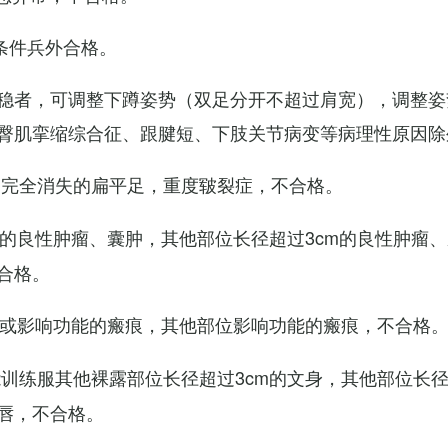
条件兵外合格。
稳者，可调整下蹲姿势（双足分开不超过肩宽），调整姿
臀肌挛缩综合征、跟腱短、下肢关节病变等病理性原因除
弓完全消失的扁平足，重度皲裂症，不合格。
m的良性肿瘤、囊肿，其他部位长径超过3cm的良性肿瘤
合格。
m或影响功能的瘢痕，其他部位影响功能的瘢痕，不合格
训练服其他裸露部位长径超过3cm的文身，其他部位长径超
唇，不合格。