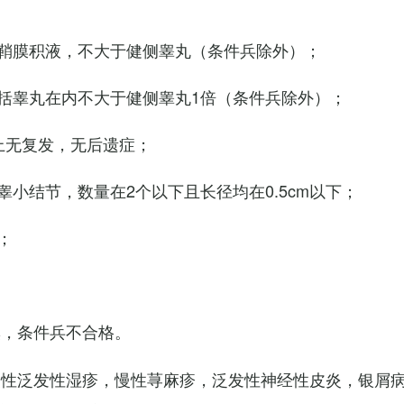
鞘膜积液，不大于健侧睾丸（条件兵除外）；
括睾丸在内不大于健侧睾丸1倍（条件兵除外）；
上无复发，无后遗症；
小结节，数量在2个以下且长径均在0.5cm以下；
；
臭，条件兵不合格。
慢性泛发性湿疹，慢性荨麻疹，泛发性神经性皮炎，银屑