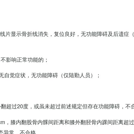
X线片显示骨折线消失，复位良好，无功能障碍及后遗症
，不影响正常功能的；
无自觉症状，无功能障碍（仅陆勤人员）；
外翻超过20度，或虽未超过前述规定但存在功能障碍，不
cm，膝内翻股骨内髁间距离和膝外翻胫骨内踝间距离超过
态异常，不合格。