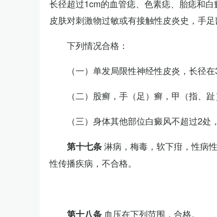
长径超过1cm的血管痣、色素痣、胎痣和
皮肤对刺激物过敏或有接触性皮炎史，手足
下列情况合格：
（一）单发局限性神经性皮炎，长径在3
（二）股癣，手（足）癣，甲（指、趾
（三）身体其他部位白癜风不超过2处，
淋病，梅毒，软下疳，性病
第十七条
性传播疾病，不合格。
血压在下列范围，合格。
第十八条