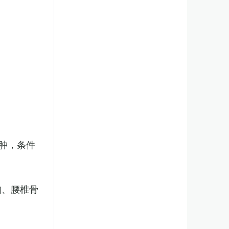
肿，条件
胸、腰椎骨