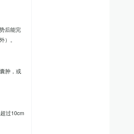
势后能完
外）。
、囊肿，或
。
过10cm