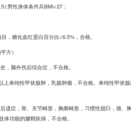
7.5≤男性身体条件兵BMI<27；
项目，糖化血红蛋白百分比<6.5%，合格。
的平方）
术史，脑外伤后综合症，不合格。
以上单纯性甲状腺肿，乳腺肿瘤，不合格。单纯性甲状腺
其后遗症，骨、关节畸形，胸廓畸形，习惯性脱臼，颈、
肢体功能的腱鞘疾病，不合格。