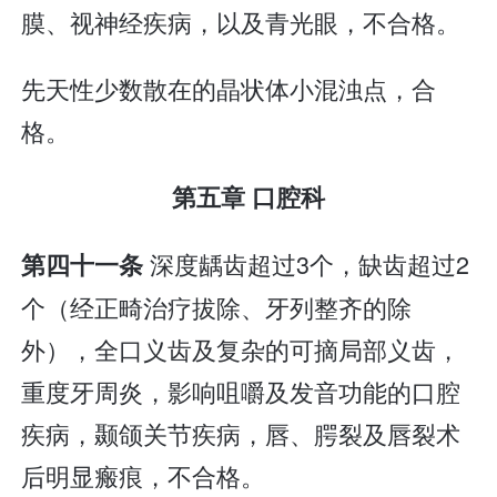
膜、视神经疾病，以及青光眼，不合格。
先天性少数散在的晶状体小混浊点，合
格。
第五章 口腔科
深度龋齿超过3个，缺齿超过2
第四十一条
个（经正畸治疗拔除、牙列整齐的除
外），全口义齿及复杂的可摘局部义齿，
重度牙周炎，影响咀嚼及发音功能的口腔
疾病，颞颌关节疾病，唇、腭裂及唇裂术
后明显瘢痕，不合格。