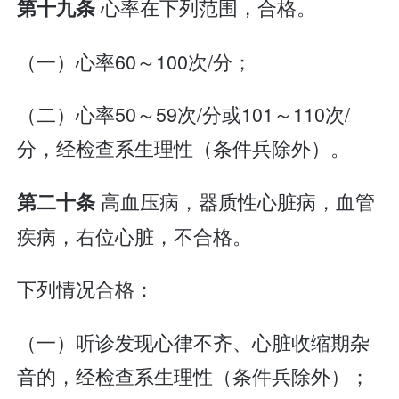
心率在下列范围，合格。
第十九条
（一）心率60～100次/分；
（二）心率50～59次/分或101～110次/
分，经检查系生理性（条件兵除外）。
高血压病，器质性心脏病，血管
第二十条
疾病，右位心脏，不合格。
下列情况合格：
（一）听诊发现心律不齐、心脏收缩期杂
音的，经检查系生理性（条件兵除外）；