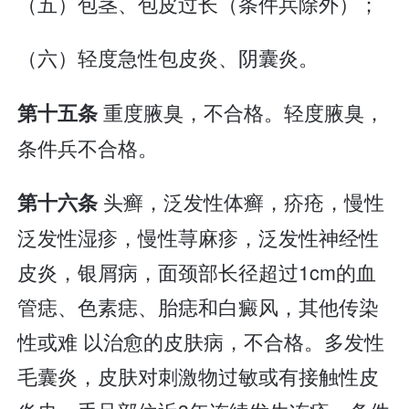
（五）包茎、包皮过长（条件兵除外）；
（六）轻度急性包皮炎、阴囊炎。
重度腋臭，不合格。轻度腋臭，
第十五条
条件兵不合格。
头癣，泛发性体癣，疥疮，慢性
第十六条
泛发性湿疹，慢性荨麻疹，泛发性神经性
皮炎，银屑病，面颈部长径超过1cm的血
管痣、色素痣、胎痣和白癜风，其他传染
性或难 以治愈的皮肤病，不合格。多发性
毛囊炎，皮肤对刺激物过敏或有接触性皮