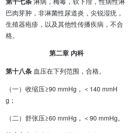
淋病，梅毒，软下疳，性病性淋
第十七条
巴肉芽肿，非淋菌性尿道炎，尖锐湿疣，
生殖器疱疹，以及其他性传播疾病，不合
格。
第二章 内科
血压在下列范围，合格。
第十八条
（一）收缩压≥90 mmHg，＜140 mmH
g；
（二）舒张压≥60 mmHg，＜90 mmHg。