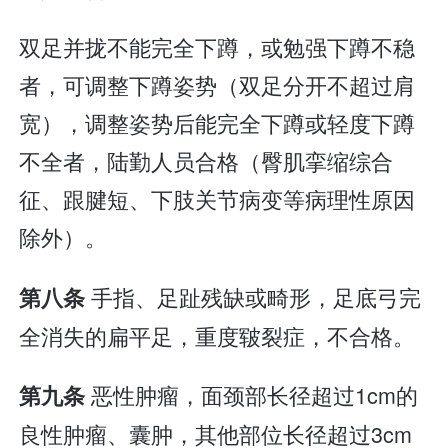
双足并拢不能完全下蹲，或勉强下蹲不稳
者，可调整下蹲姿势（双足分开不超过肩
宽），调整姿势后能完全下蹲或轻度下蹲
不全者，陆勤人员合格（臀肌挛缩综合
征、跟腱短、下肢关节病变等病理性原因
除外）。
手指、足趾残缺或畸形，足底弓完
第八条
全消失的扁平足，重度皲裂症，不合格。
恶性肿瘤，面颈部长径超过1cm的
第九条
良性肿瘤、囊肿，其他部位长径超过3cm