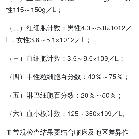
性115～150g／L；
（二）红细胞计数：男性4.3～5.8×1012／
L，女性3.8～5.1×1012／L；
（三）白细胞计数：3.5～9.5×109／L；
（四）中性粒细胞百分数：40％～75％；
（五）淋巴细胞百分数：20％～50％；
（六）血小板计数：125～350×109／L。
血常规检查结果要结合临床及地区差异作