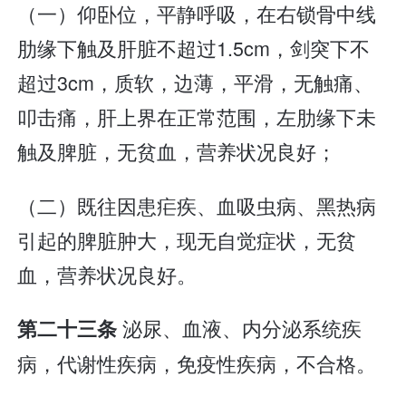
（一）仰卧位，平静呼吸，在右锁骨中线
肋缘下触及肝脏不超过1.5cm，剑突下不
超过3cm，质软，边薄，平滑，无触痛、
叩击痛，肝上界在正常范围，左肋缘下未
触及脾脏，无贫血，营养状况良好；
（二）既往因患疟疾、血吸虫病、黑热病
引起的脾脏肿大，现无自觉症状，无贫
血，营养状况良好。
泌尿、血液、内分泌系统疾
第二十三条
病，代谢性疾病，免疫性疾病，不合格。