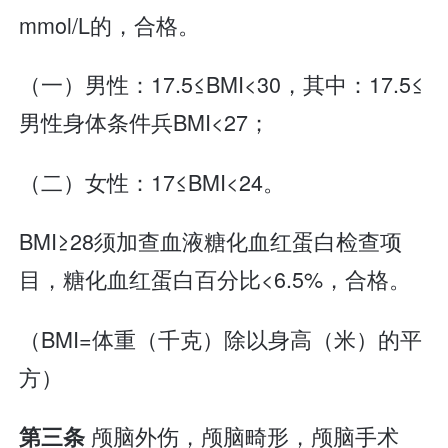
mmol/L的，合格。
（一）男性：17.5≤BMI<30，其中：17.5≤
男性身体条件兵BMI<27；
（二）女性：17≤BMI<24。
BMI≥28须加查血液糖化血红蛋白检查项
目，糖化血红蛋白百分比<6.5%，合格。
（BMI=体重（千克）除以身高（米）的平
方）
颅脑外伤，颅脑畸形，颅脑手术
第三条