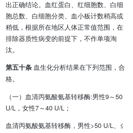
出正确结论。血红蛋白、红细胞数、白细
胞总数、白细胞分类、血小板计数稍高或
稍低，根据所在地区人体正常值范围，在
排除器质性病变的前提下，不作单项淘
汰。
血生化分析结果在下列范围，合
第五十条
格。
（一）血清丙氨酸氨基转移酶:男性9～50
U/L，女性7～40 U/L；
血清丙氨酸氨基转移酶，男性>50 U/L、≤