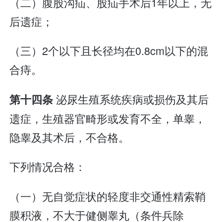
（二）腹股沟疝、股疝手术后1年以上，无
后遗症；
（三）2个以下且长径均在0.8cm以下的混
合痔。
泌尿生殖系统疾病或损伤及其后
第十四条
遗症，生殖器官畸形或发育不全，单睾，
隐睾及其术后，不合格。
下列情况合格：
（一）无自觉症状的轻度非交通性精索鞘
膜积液，不大于健侧睾丸（条件兵除