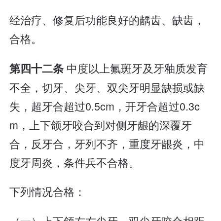
经治疗、修复后功能良好的龋齿、缺齿，
合格。
中度以上氟斑牙及牙釉质发育
第四十二条
不全，切牙、尖牙、双尖牙明显缺损或缺
失，超牙合超过0.5cm，开牙合超过0.3c
m，上下颌牙咬合到对侧牙龈的深覆牙
合，反牙合，牙列不齐，重度牙龈炎，中
度牙周炎，条件兵不合格。
下列情况合格：
（一）上下颌左右尖牙、双尖牙咬合相距