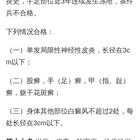
炎史，手足部位近3年连续发生冻疮，条件
兵不合格。
下列情况合格：
（一）单发局限性神经性皮炎，长径在3c
m以下；
（二）股癣，手（足）癣，甲（指、趾）
癣，躯干花斑癣；
（三）身体其他部位白癜风不超过2处，每
处长径在3cm以下。