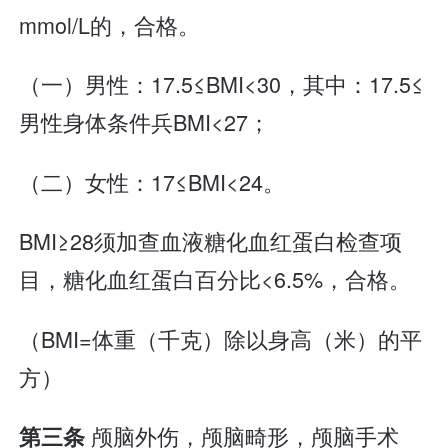
mmol/L的，合格。
（一）男性：17.5≤BMI<30，其中：17.5≤
男性身体条件兵BMI<27；
（二）女性：17≤BMI<24。
BMI≥28须加查血液糖化血红蛋白检查项
目，糖化血红蛋白百分比<6.5%，合格。
（BMI=体重（千克）除以身高（米）的平
方）
颅脑外伤，颅脑畸形，颅脑手术
第三条