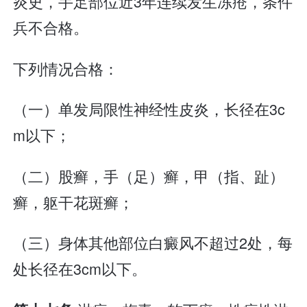
炎史，手足部位近3年连续发生冻疮，条件
兵不合格。
下列情况合格：
（一）单发局限性神经性皮炎，长径在3c
m以下；
（二）股癣，手（足）癣，甲（指、趾）
癣，躯干花斑癣；
（三）身体其他部位白癜风不超过2处，每
处长径在3cm以下。