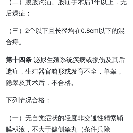
（二）腹股沟疝、股疝手术后1年以上，无
后遗症；
（三）2个以下且长径均在0.8cm以下的混
合痔。
泌尿生殖系统疾病或损伤及其后
第十四条
遗症，生殖器官畸形或发育不全，单睾，
隐睾及其术后，不合格。
下列情况合格：
（一）无自觉症状的轻度非交通性精索鞘
膜积液，不大于健侧睾丸（条件兵除