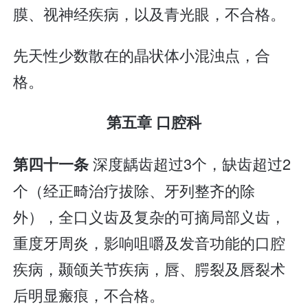
膜、视神经疾病，以及青光眼，不合格。
先天性少数散在的晶状体小混浊点，合
格。
第五章 口腔科
深度龋齿超过3个，缺齿超过2
第四十一条
个（经正畸治疗拔除、牙列整齐的除
外），全口义齿及复杂的可摘局部义齿，
重度牙周炎，影响咀嚼及发音功能的口腔
疾病，颞颌关节疾病，唇、腭裂及唇裂术
后明显瘢痕，不合格。