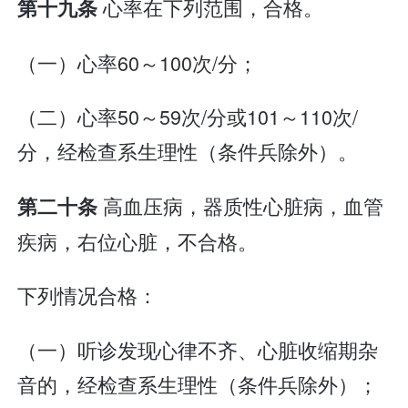
心率在下列范围，合格。
第十九条
（一）心率60～100次/分；
（二）心率50～59次/分或101～110次/
分，经检查系生理性（条件兵除外）。
高血压病，器质性心脏病，血管
第二十条
疾病，右位心脏，不合格。
下列情况合格：
（一）听诊发现心律不齐、心脏收缩期杂
音的，经检查系生理性（条件兵除外）；