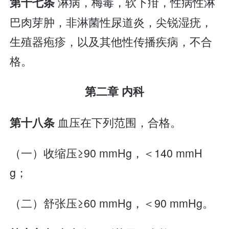
淋病，梅毒，软下疳，性病性淋
第十七条
巴肉芽肿，非淋菌性尿道炎，尖锐湿疣，
生殖器疱疹，以及其他性传播疾病，不合
格。
第二章 内科
血压在下列范围，合格。
第十八条
（一）收缩压≥90 mmHg，＜140 mmH
g；
（二）舒张压≥60 mmHg，＜90 mmHg。