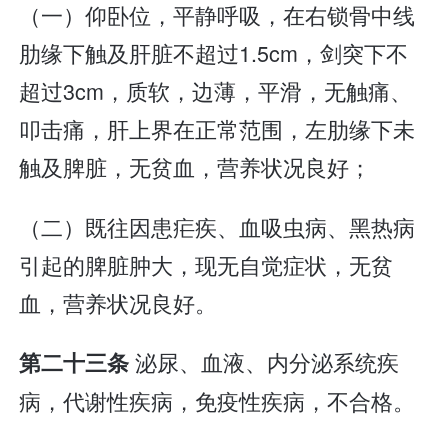
（一）仰卧位，平静呼吸，在右锁骨中线
肋缘下触及肝脏不超过1.5cm，剑突下不
超过3cm，质软，边薄，平滑，无触痛、
叩击痛，肝上界在正常范围，左肋缘下未
触及脾脏，无贫血，营养状况良好；
（二）既往因患疟疾、血吸虫病、黑热病
引起的脾脏肿大，现无自觉症状，无贫
血，营养状况良好。
泌尿、血液、内分泌系统疾
第二十三条
病，代谢性疾病，免疫性疾病，不合格。