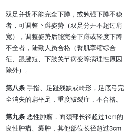
双足并拢不能完全下蹲，或勉强下蹲不稳
者，可调整下蹲姿势（双足分开不超过肩
宽），调整姿势后能完全下蹲或轻度下蹲
不全者，陆勤人员合格（臀肌挛缩综合
征、跟腱短、下肢关节病变等病理性原因
除外）。
手指、足趾残缺或畸形，足底弓完
第八条
全消失的扁平足，重度皲裂症，不合格。
恶性肿瘤，面颈部长径超过1cm的
第九条
良性肿瘤、囊肿，其他部位长径超过3cm