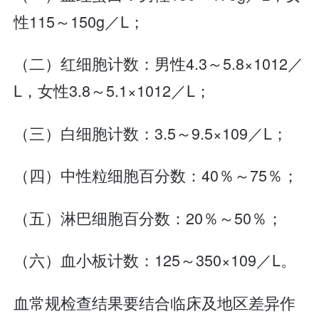
性115～150g／L；
（二）红细胞计数：男性4.3～5.8×1012／
L，女性3.8～5.1×1012／L；
（三）白细胞计数：3.5～9.5×109／L；
（四）中性粒细胞百分数：40％～75％；
（五）淋巴细胞百分数：20％～50％；
（六）血小板计数：125～350×109／L。
血常规检查结果要结合临床及地区差异作