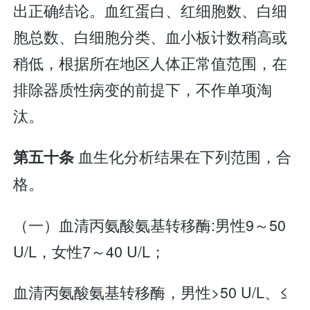
出正确结论。血红蛋白、红细胞数、白细
胞总数、白细胞分类、血小板计数稍高或
稍低，根据所在地区人体正常值范围，在
排除器质性病变的前提下，不作单项淘
汰。
血生化分析结果在下列范围，合
第五十条
格。
（一）血清丙氨酸氨基转移酶:男性9～50
U/L，女性7～40 U/L；
血清丙氨酸氨基转移酶，男性>50 U/L、≤