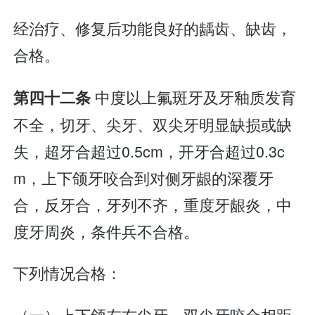
经治疗、修复后功能良好的龋齿、缺齿，
合格。
中度以上氟斑牙及牙釉质发育
第四十二条
不全，切牙、尖牙、双尖牙明显缺损或缺
失，超牙合超过0.5cm，开牙合超过0.3c
m，上下颌牙咬合到对侧牙龈的深覆牙
合，反牙合，牙列不齐，重度牙龈炎，中
度牙周炎，条件兵不合格。
下列情况合格：
（一）上下颌左右尖牙、双尖牙咬合相距