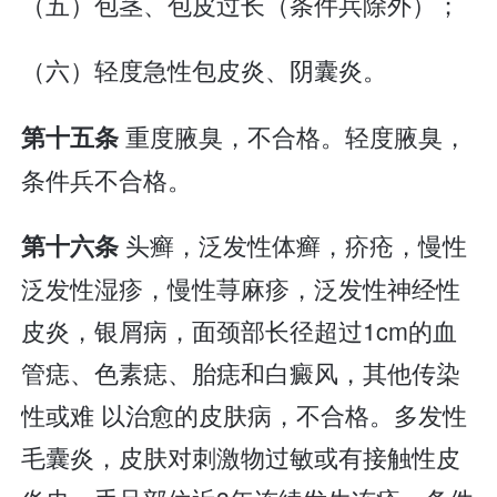
（五）包茎、包皮过长（条件兵除外）；
（六）轻度急性包皮炎、阴囊炎。
重度腋臭，不合格。轻度腋臭，
第十五条
条件兵不合格。
头癣，泛发性体癣，疥疮，慢性
第十六条
泛发性湿疹，慢性荨麻疹，泛发性神经性
皮炎，银屑病，面颈部长径超过1cm的血
管痣、色素痣、胎痣和白癜风，其他传染
性或难 以治愈的皮肤病，不合格。多发性
毛囊炎，皮肤对刺激物过敏或有接触性皮