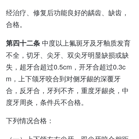
经治疗、修复后功能良好的龋齿、缺齿，
合格。
中度以上氟斑牙及牙釉质发育
第四十二条
不全，切牙、尖牙、双尖牙明显缺损或缺
失，超牙合超过0.5cm，开牙合超过0.3c
m，上下颌牙咬合到对侧牙龈的深覆牙
合，反牙合，牙列不齐，重度牙龈炎，中
度牙周炎，条件兵不合格。
下列情况合格：
（一）上下颌左右尖牙、双尖牙咬合相距