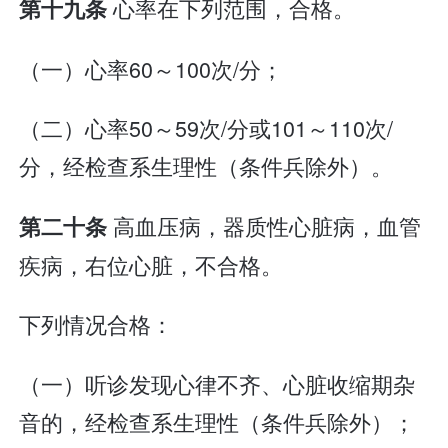
心率在下列范围，合格。
第十九条
（一）心率60～100次/分；
（二）心率50～59次/分或101～110次/
分，经检查系生理性（条件兵除外）。
高血压病，器质性心脏病，血管
第二十条
疾病，右位心脏，不合格。
下列情况合格：
（一）听诊发现心律不齐、心脏收缩期杂
音的，经检查系生理性（条件兵除外）；