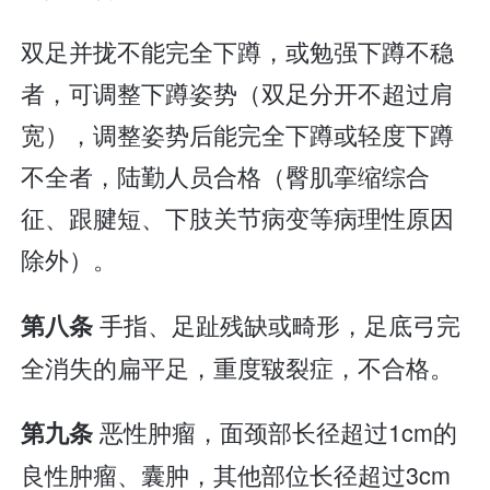
双足并拢不能完全下蹲，或勉强下蹲不稳
者，可调整下蹲姿势（双足分开不超过肩
宽），调整姿势后能完全下蹲或轻度下蹲
不全者，陆勤人员合格（臀肌挛缩综合
征、跟腱短、下肢关节病变等病理性原因
除外）。
手指、足趾残缺或畸形，足底弓完
第八条
全消失的扁平足，重度皲裂症，不合格。
恶性肿瘤，面颈部长径超过1cm的
第九条
良性肿瘤、囊肿，其他部位长径超过3cm