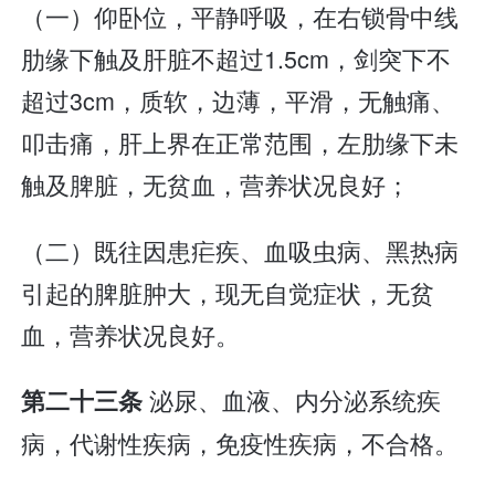
（一）仰卧位，平静呼吸，在右锁骨中线
肋缘下触及肝脏不超过1.5cm，剑突下不
超过3cm，质软，边薄，平滑，无触痛、
叩击痛，肝上界在正常范围，左肋缘下未
触及脾脏，无贫血，营养状况良好；
（二）既往因患疟疾、血吸虫病、黑热病
引起的脾脏肿大，现无自觉症状，无贫
血，营养状况良好。
泌尿、血液、内分泌系统疾
第二十三条
病，代谢性疾病，免疫性疾病，不合格。