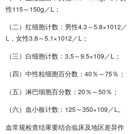
性115～150g／L；
（二）红细胞计数：男性4.3～5.8×1012／
L，女性3.8～5.1×1012／L；
（三）白细胞计数：3.5～9.5×109／L；
（四）中性粒细胞百分数：40％～75％；
（五）淋巴细胞百分数：20％～50％；
（六）血小板计数：125～350×109／L。
血常规检查结果要结合临床及地区差异作