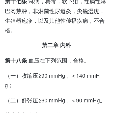
淋病，梅毒，软下疳，性病性淋
第十七条
巴肉芽肿，非淋菌性尿道炎，尖锐湿疣，
生殖器疱疹，以及其他性传播疾病，不合
格。
第二章 内科
血压在下列范围，合格。
第十八条
（一）收缩压≥90 mmHg，＜140 mmH
g；
（二）舒张压≥60 mmHg，＜90 mmHg。