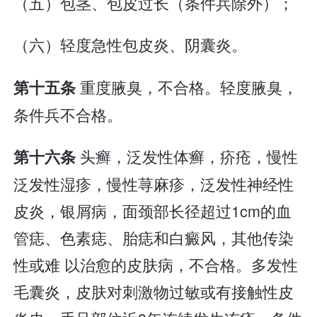
（五）包茎、包皮过长（条件兵除外）；
（六）轻度急性包皮炎、阴囊炎。
重度腋臭，不合格。轻度腋臭，
第十五条
条件兵不合格。
头癣，泛发性体癣，疥疮，慢性
第十六条
泛发性湿疹，慢性荨麻疹，泛发性神经性
皮炎，银屑病，面颈部长径超过1cm的血
管痣、色素痣、胎痣和白癜风，其他传染
性或难 以治愈的皮肤病，不合格。多发性
毛囊炎，皮肤对刺激物过敏或有接触性皮