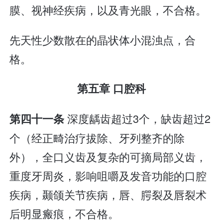
膜、视神经疾病，以及青光眼，不合格。
先天性少数散在的晶状体小混浊点，合
格。
第五章 口腔科
深度龋齿超过3个，缺齿超过2
第四十一条
个（经正畸治疗拔除、牙列整齐的除
外），全口义齿及复杂的可摘局部义齿，
重度牙周炎，影响咀嚼及发音功能的口腔
疾病，颞颌关节疾病，唇、腭裂及唇裂术
后明显瘢痕，不合格。