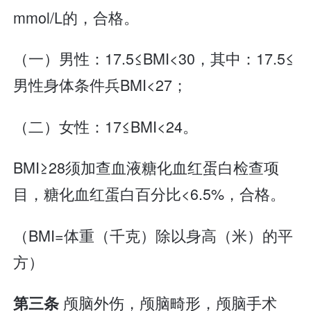
mmol/L的，合格。
（一）男性：17.5≤BMI<30，其中：17.5≤
男性身体条件兵BMI<27；
（二）女性：17≤BMI<24。
BMI≥28须加查血液糖化血红蛋白检查项
目，糖化血红蛋白百分比<6.5%，合格。
（BMI=体重（千克）除以身高（米）的平
方）
颅脑外伤，颅脑畸形，颅脑手术
第三条