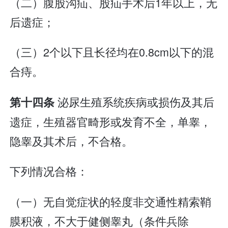
（二）腹股沟疝、股疝手术后1年以上，无
后遗症；
（三）2个以下且长径均在0.8cm以下的混
合痔。
泌尿生殖系统疾病或损伤及其后
第十四条
遗症，生殖器官畸形或发育不全，单睾，
隐睾及其术后，不合格。
下列情况合格：
（一）无自觉症状的轻度非交通性精索鞘
膜积液，不大于健侧睾丸（条件兵除