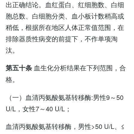
出正确结论。血红蛋白、红细胞数、白细
胞总数、白细胞分类、血小板计数稍高或
稍低，根据所在地区人体正常值范围，在
排除器质性病变的前提下，不作单项淘
汰。
血生化分析结果在下列范围，合
第五十条
格。
（一）血清丙氨酸氨基转移酶:男性9～50
U/L，女性7～40 U/L；
血清丙氨酸氨基转移酶，男性>50 U/L、≤