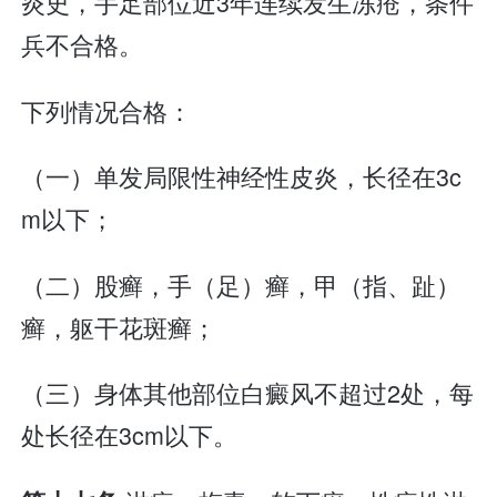
炎史，手足部位近3年连续发生冻疮，条件
兵不合格。
下列情况合格：
（一）单发局限性神经性皮炎，长径在3c
m以下；
（二）股癣，手（足）癣，甲（指、趾）
癣，躯干花斑癣；
（三）身体其他部位白癜风不超过2处，每
处长径在3cm以下。