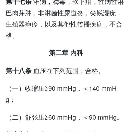
淋病，梅毒，软下疳，性病性淋
第十七条
巴肉芽肿，非淋菌性尿道炎，尖锐湿疣，
生殖器疱疹，以及其他性传播疾病，不合
格。
第二章 内科
血压在下列范围，合格。
第十八条
（一）收缩压≥90 mmHg，＜140 mmH
g；
（二）舒张压≥60 mmHg，＜90 mmHg。