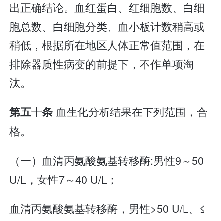
出正确结论。血红蛋白、红细胞数、白细
胞总数、白细胞分类、血小板计数稍高或
稍低，根据所在地区人体正常值范围，在
排除器质性病变的前提下，不作单项淘
汰。
血生化分析结果在下列范围，合
第五十条
格。
（一）血清丙氨酸氨基转移酶:男性9～50
U/L，女性7～40 U/L；
血清丙氨酸氨基转移酶，男性>50 U/L、≤