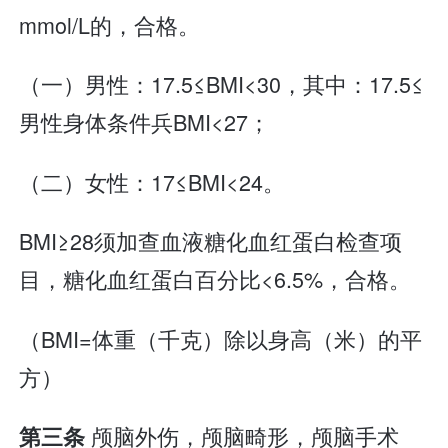
mmol/L的，合格。
（一）男性：17.5≤BMI<30，其中：17.5≤
男性身体条件兵BMI<27；
（二）女性：17≤BMI<24。
BMI≥28须加查血液糖化血红蛋白检查项
目，糖化血红蛋白百分比<6.5%，合格。
（BMI=体重（千克）除以身高（米）的平
方）
颅脑外伤，颅脑畸形，颅脑手术
第三条