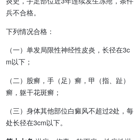
炎史，手足部位近3年连续发生冻疮，条件
兵不合格。
下列情况合格：
（一）单发局限性神经性皮炎，长径在3c
m以下；
（二）股癣，手（足）癣，甲（指、趾）
癣，躯干花斑癣；
（三）身体其他部位白癜风不超过2处，每
处长径在3cm以下。