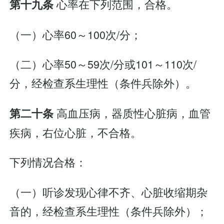
心率在下列范围，合格。
第十九条
（一）心率60～100次/分；
（二）心率50～59次/分或101～110次/
分，经检查系生理性（条件兵除外）。
高血压病，器质性心脏病，血管
第二十条
疾病，右位心脏，不合格。
下列情况合格：
（一）听诊发现心律不齐、心脏收缩期杂
音的，经检查系生理性（条件兵除外）；