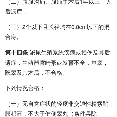
（二）腹股沟疝、股疝手术后1年以上，无
后遗症；
（三）2个以下且长径均在0.8cm以下的混
合痔。
泌尿生殖系统疾病或损伤及其后
第十四条
遗症，生殖器官畸形或发育不全，单睾，
隐睾及其术后，不合格。
下列情况合格：
（一）无自觉症状的轻度非交通性精索鞘
膜积液，不大于健侧睾丸（条件兵除