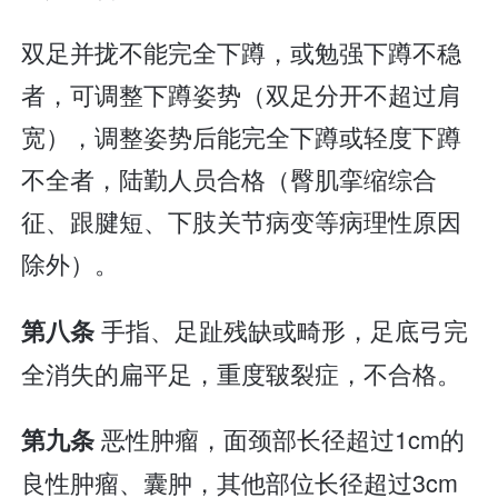
双足并拢不能完全下蹲，或勉强下蹲不稳
者，可调整下蹲姿势（双足分开不超过肩
宽），调整姿势后能完全下蹲或轻度下蹲
不全者，陆勤人员合格（臀肌挛缩综合
征、跟腱短、下肢关节病变等病理性原因
除外）。
手指、足趾残缺或畸形，足底弓完
第八条
全消失的扁平足，重度皲裂症，不合格。
恶性肿瘤，面颈部长径超过1cm的
第九条
良性肿瘤、囊肿，其他部位长径超过3cm