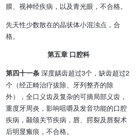
膜、视神经疾病，以及青光眼，不合格。
先天性少数散在的晶状体小混浊点，合
格。
第五章 口腔科
深度龋齿超过3个，缺齿超过2
第四十一条
个（经正畸治疗拔除、牙列整齐的除
外），全口义齿及复杂的可摘局部义齿，
重度牙周炎，影响咀嚼及发音功能的口腔
疾病，颞颌关节疾病，唇、腭裂及唇裂术
后明显瘢痕，不合格。