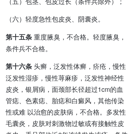
（五）包茎、包皮过长（条件兵除外）；
（六）轻度急性包皮炎、阴囊炎。
重度腋臭，不合格。轻度腋臭，
第十五条
条件兵不合格。
头癣，泛发性体癣，疥疮，慢性
第十六条
泛发性湿疹，慢性荨麻疹，泛发性神经性
皮炎，银屑病，面颈部长径超过1cm的血
管痣、色素痣、胎痣和白癜风，其他传染
性或难 以治愈的皮肤病，不合格。多发性
毛囊炎，皮肤对刺激物过敏或有接触性皮