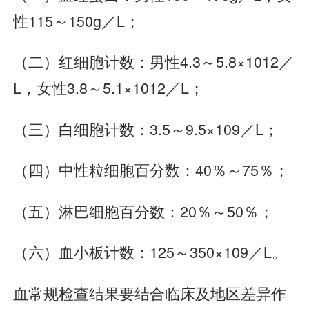
性115～150g／L；
（二）红细胞计数：男性4.3～5.8×1012／
L，女性3.8～5.1×1012／L；
（三）白细胞计数：3.5～9.5×109／L；
（四）中性粒细胞百分数：40％～75％；
（五）淋巴细胞百分数：20％～50％；
（六）血小板计数：125～350×109／L。
血常规检查结果要结合临床及地区差异作