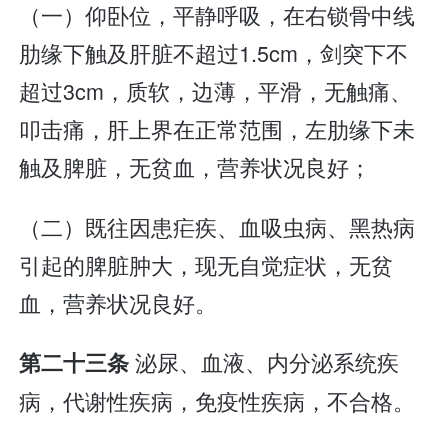
（一）仰卧位，平静呼吸，在右锁骨中线
肋缘下触及肝脏不超过1.5cm，剑突下不
超过3cm，质软，边薄，平滑，无触痛、
叩击痛，肝上界在正常范围，左肋缘下未
触及脾脏，无贫血，营养状况良好；
（二）既往因患疟疾、血吸虫病、黑热病
引起的脾脏肿大，现无自觉症状，无贫
血，营养状况良好。
泌尿、血液、内分泌系统疾
第二十三条
病，代谢性疾病，免疫性疾病，不合格。