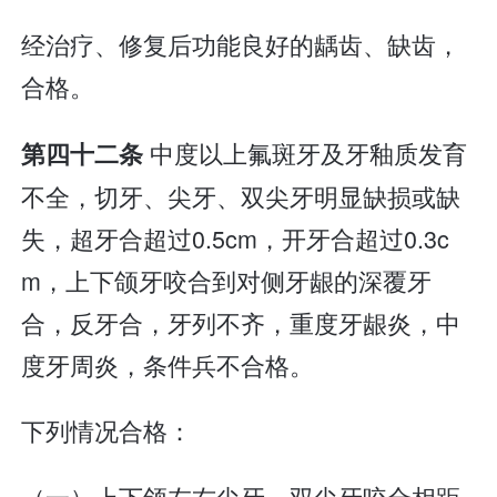
经治疗、修复后功能良好的龋齿、缺齿，
合格。
中度以上氟斑牙及牙釉质发育
第四十二条
不全，切牙、尖牙、双尖牙明显缺损或缺
失，超牙合超过0.5cm，开牙合超过0.3c
m，上下颌牙咬合到对侧牙龈的深覆牙
合，反牙合，牙列不齐，重度牙龈炎，中
度牙周炎，条件兵不合格。
下列情况合格：
（一）上下颌左右尖牙、双尖牙咬合相距