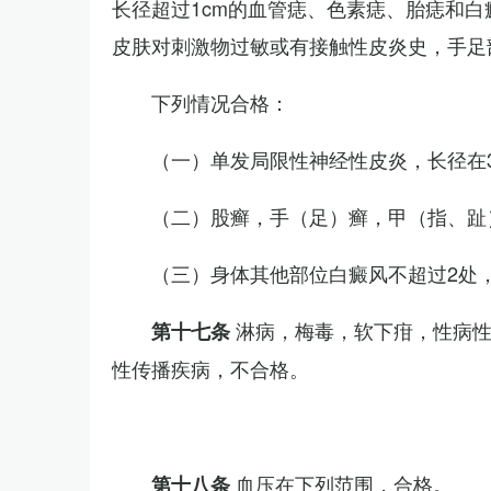
长径超过1cm的血管痣、色素痣、胎痣和
皮肤对刺激物过敏或有接触性皮炎史，手足
下列情况合格：
（一）单发局限性神经性皮炎，长径在3
（二）股癣，手（足）癣，甲（指、趾
（三）身体其他部位白癜风不超过2处，
淋病，梅毒，软下疳，性病
第十七条
性传播疾病，不合格。
血压在下列范围，合格。
第十八条