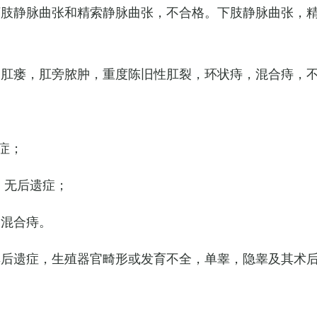
下肢静脉曲张和精索静脉曲张，不合格。下肢静脉曲张，
，肛瘘，肛旁脓肿，重度陈旧性肛裂，环状痔，混合痔，
症；
，无后遗症；
的混合痔。
其后遗症，生殖器官畸形或发育不全，单睾，隐睾及其术