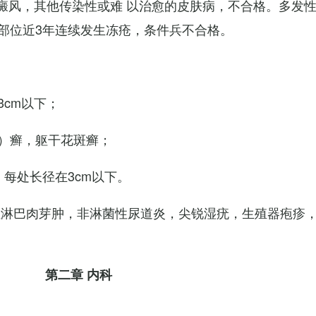
白癜风，其他传染性或难 以治愈的皮肤病，不合格。多发
部位近3年连续发生冻疮，条件兵不合格。
cm以下；
）癣，躯干花斑癣；
每处长径在3cm以下。
性淋巴肉芽肿，非淋菌性尿道炎，尖锐湿疣，生殖器疱疹
第二章 内科