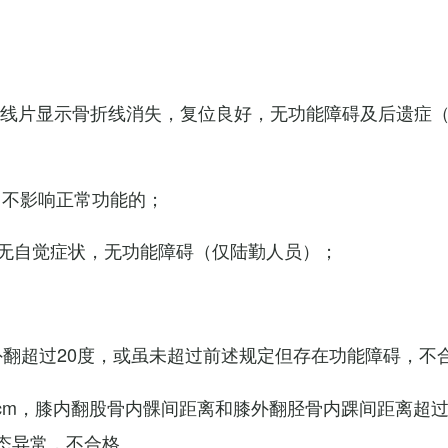
X线片显示骨折线消失，复位良好，无功能障碍及后遗症
，不影响正常功能的；
无自觉症状，无功能障碍（仅陆勤人员）；
外翻超过20度，或虽未超过前述规定但存在功能障碍，不
cm，膝内翻股骨内髁间距离和膝外翻胫骨内踝间距离超过
态异常，不合格。