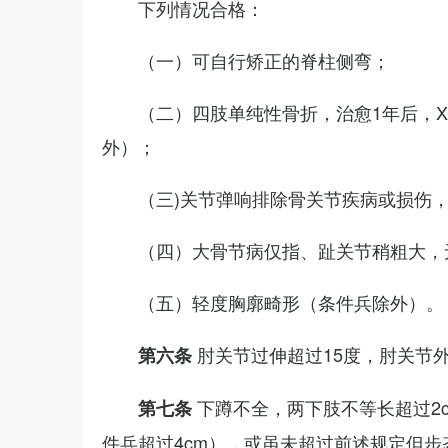
下列情况合格：
（一）可自行矫正的脊柱侧弯；
（二）四肢单纯性骨折，治愈1年后，
外）；
（三)关节弹响排除骨关节疾病或损伤
（四）大骨节病仅指、趾关节稍粗大，
（五）轻度胸廓畸形（条件兵除外）。
肘关节过伸超过15度，肘关节
第六条
下蹲不全，两下肢不等长超过2
第七条
件兵超过4cm），或虽未超过前述规定但步