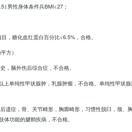
7.5≤男性身体条件兵BMI<27；
项目，糖化血红蛋白百分比<6.5%，合格。
的平方）
术史，脑外伤后综合症，不合格。
以上单纯性甲状腺肿，乳腺肿瘤，不合格。单纯性甲状腺
其后遗症，骨、关节畸形，胸廓畸形，习惯性脱臼，颈、
肢体功能的腱鞘疾病，不合格。