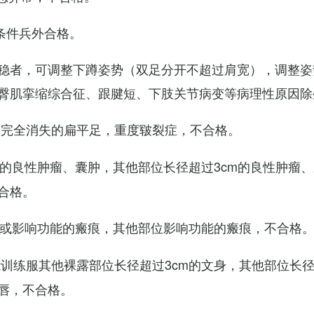
条件兵外合格。
稳者，可调整下蹲姿势（双足分开不超过肩宽），调整姿
臀肌挛缩综合征、跟腱短、下肢关节病变等病理性原因除
弓完全消失的扁平足，重度皲裂症，不合格。
m的良性肿瘤、囊肿，其他部位长径超过3cm的良性肿瘤
合格。
m或影响功能的瘢痕，其他部位影响功能的瘢痕，不合格
训练服其他裸露部位长径超过3cm的文身，其他部位长径超
唇，不合格。