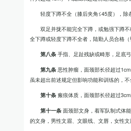
轻度下蹲不全（膝后夹角≤45度），除
双足并拢不能完全下蹲，或勉强下蹲不
全下蹲或轻度下蹲不全者，陆勤人员合格（
手指、足趾残缺或畸形，足底
第八条
恶性肿瘤，面颈部长径超过1c
第九条
虽未超出前述规定但影响功能和训练的，不
瘢痕体质，面颈部长径超过3c
第十条
面颈部文身，着军队制式体能
第十一条
的文身，男性文眉、文眼线、文唇，女性文