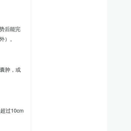
势后能完
外）。
、囊肿，或
。
过10cm