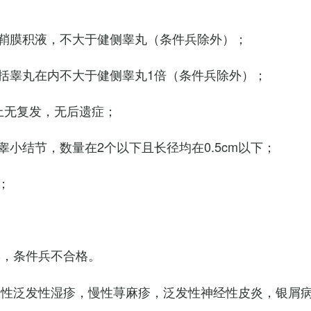
鞘膜积液，不大于健侧睾丸（条件兵除外）；
括睾丸在内不大于健侧睾丸1倍（条件兵除外）；
上无复发，无后遗症；
小结节，数量在2个以下且长径均在0.5cm以下；
；
臭，条件兵不合格。
慢性泛发性湿疹，慢性荨麻疹，泛发性神经性皮炎，银屑