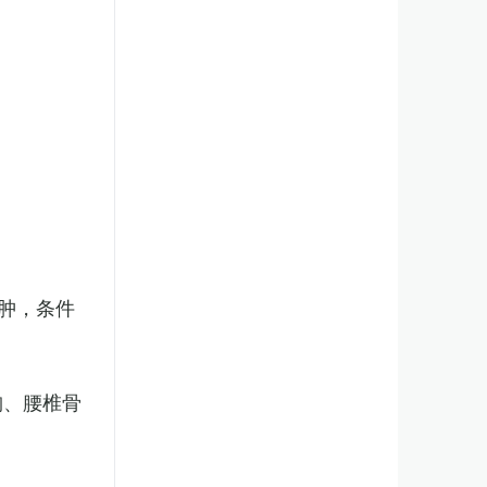
肿，条件
胸、腰椎骨