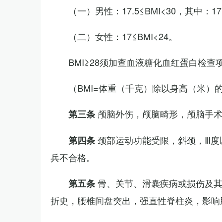
（一）男性：17.5≤BMI<30，其中：1
（二）女性：17≤BMI<24。
BMI≥28须加查血液糖化血红蛋白检查
（BMI=体重（千克）除以身高（米）
颅脑外伤，颅脑畸形，颅脑手
第三条
颈部运动功能受限，斜颈，Ⅲ度
第四条
兵不合格。
骨、关节、滑囊疾病或损伤及
第五条
折史，腰椎间盘突出，强直性脊柱炎，影响