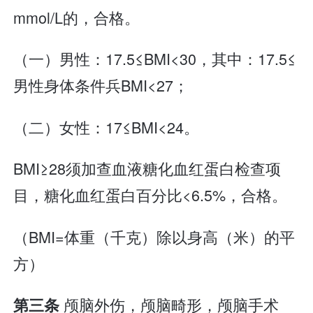
mmol/L的，合格。
（一）男性：17.5≤BMI<30，其中：17.5≤
男性身体条件兵BMI<27；
（二）女性：17≤BMI<24。
BMI≥28须加查血液糖化血红蛋白检查项
目，糖化血红蛋白百分比<6.5%，合格。
（BMI=体重（千克）除以身高（米）的平
方）
颅脑外伤，颅脑畸形，颅脑手术
第三条