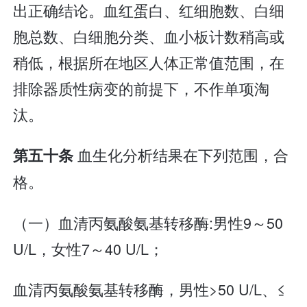
出正确结论。血红蛋白、红细胞数、白细
胞总数、白细胞分类、血小板计数稍高或
稍低，根据所在地区人体正常值范围，在
排除器质性病变的前提下，不作单项淘
汰。
血生化分析结果在下列范围，合
第五十条
格。
（一）血清丙氨酸氨基转移酶:男性9～50
U/L，女性7～40 U/L；
血清丙氨酸氨基转移酶，男性>50 U/L、≤