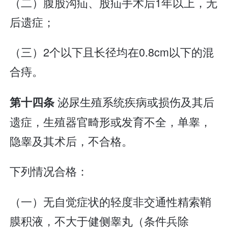
（二）腹股沟疝、股疝手术后1年以上，无
后遗症；
（三）2个以下且长径均在0.8cm以下的混
合痔。
泌尿生殖系统疾病或损伤及其后
第十四条
遗症，生殖器官畸形或发育不全，单睾，
隐睾及其术后，不合格。
下列情况合格：
（一）无自觉症状的轻度非交通性精索鞘
膜积液，不大于健侧睾丸（条件兵除