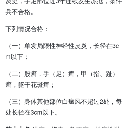
炎史，手足部位近3年连续发生冻疮，条件
兵不合格。
下列情况合格：
（一）单发局限性神经性皮炎，长径在3c
m以下；
（二）股癣，手（足）癣，甲（指、趾）
癣，躯干花斑癣；
（三）身体其他部位白癜风不超过2处，每
处长径在3cm以下。