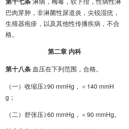
淋病，梅毒，软下疳，性病性淋
第十七条
巴肉芽肿，非淋菌性尿道炎，尖锐湿疣，
生殖器疱疹，以及其他性传播疾病，不合
格。
第二章 内科
血压在下列范围，合格。
第十八条
（一）收缩压≥90 mmHg，＜140 mmH
g；
（二）舒张压≥60 mmHg，＜90 mmHg。