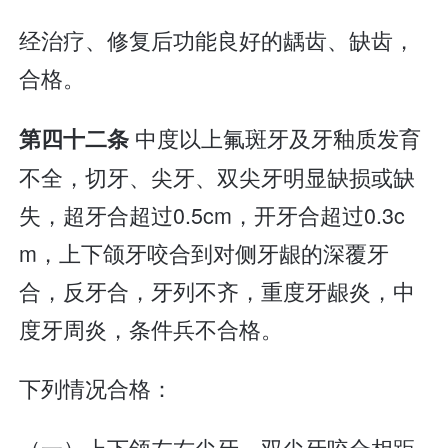
经治疗、修复后功能良好的龋齿、缺齿，
合格。
中度以上氟斑牙及牙釉质发育
第四十二条
不全，切牙、尖牙、双尖牙明显缺损或缺
失，超牙合超过0.5cm，开牙合超过0.3c
m，上下颌牙咬合到对侧牙龈的深覆牙
合，反牙合，牙列不齐，重度牙龈炎，中
度牙周炎，条件兵不合格。
下列情况合格：
（一）上下颌左右尖牙、双尖牙咬合相距