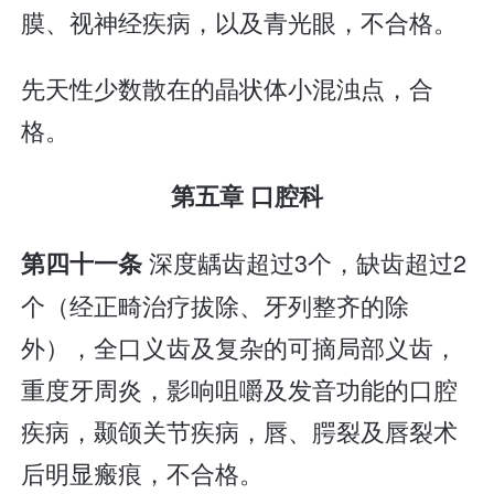
膜、视神经疾病，以及青光眼，不合格。
先天性少数散在的晶状体小混浊点，合
格。
第五章 口腔科
深度龋齿超过3个，缺齿超过2
第四十一条
个（经正畸治疗拔除、牙列整齐的除
外），全口义齿及复杂的可摘局部义齿，
重度牙周炎，影响咀嚼及发音功能的口腔
疾病，颞颌关节疾病，唇、腭裂及唇裂术
后明显瘢痕，不合格。