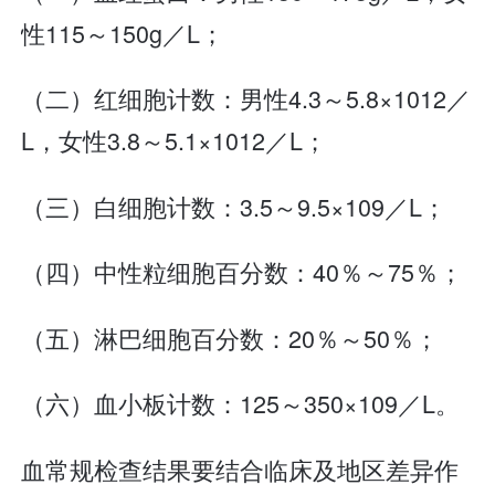
性115～150g／L；
（二）红细胞计数：男性4.3～5.8×1012／
L，女性3.8～5.1×1012／L；
（三）白细胞计数：3.5～9.5×109／L；
（四）中性粒细胞百分数：40％～75％；
（五）淋巴细胞百分数：20％～50％；
（六）血小板计数：125～350×109／L。
血常规检查结果要结合临床及地区差异作