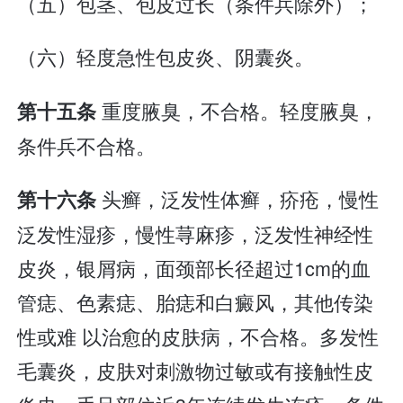
（五）包茎、包皮过长（条件兵除外）；
（六）轻度急性包皮炎、阴囊炎。
重度腋臭，不合格。轻度腋臭，
第十五条
条件兵不合格。
头癣，泛发性体癣，疥疮，慢性
第十六条
泛发性湿疹，慢性荨麻疹，泛发性神经性
皮炎，银屑病，面颈部长径超过1cm的血
管痣、色素痣、胎痣和白癜风，其他传染
性或难 以治愈的皮肤病，不合格。多发性
毛囊炎，皮肤对刺激物过敏或有接触性皮