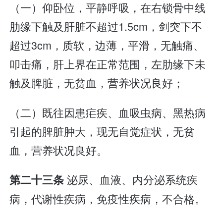
（一）仰卧位，平静呼吸，在右锁骨中线
肋缘下触及肝脏不超过1.5cm，剑突下不
超过3cm，质软，边薄，平滑，无触痛、
叩击痛，肝上界在正常范围，左肋缘下未
触及脾脏，无贫血，营养状况良好；
（二）既往因患疟疾、血吸虫病、黑热病
引起的脾脏肿大，现无自觉症状，无贫
血，营养状况良好。
泌尿、血液、内分泌系统疾
第二十三条
病，代谢性疾病，免疫性疾病，不合格。