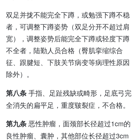
双足并拢不能完全下蹲，或勉强下蹲不稳
者，可调整下蹲姿势（双足分开不超过肩
宽），调整姿势后能完全下蹲或轻度下蹲
不全者，陆勤人员合格（臀肌挛缩综合
征、跟腱短、下肢关节病变等病理性原因
除外）。
手指、足趾残缺或畸形，足底弓完
第八条
全消失的扁平足，重度皲裂症，不合格。
恶性肿瘤，面颈部长径超过1cm的
第九条
良性肿瘤、囊肿，其他部位长径超过3cm