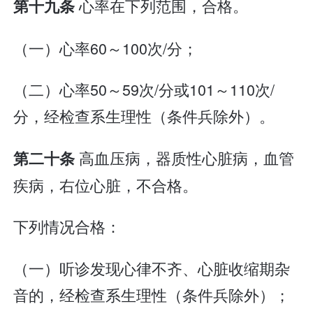
心率在下列范围，合格。
第十九条
（一）心率60～100次/分；
（二）心率50～59次/分或101～110次/
分，经检查系生理性（条件兵除外）。
高血压病，器质性心脏病，血管
第二十条
疾病，右位心脏，不合格。
下列情况合格：
（一）听诊发现心律不齐、心脏收缩期杂
音的，经检查系生理性（条件兵除外）；