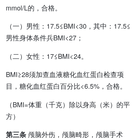
mmol/L的，合格。
（一）男性：17.5≤BMI<30，其中：17.5≤
男性身体条件兵BMI<27；
（二）女性：17≤BMI<24。
BMI≥28须加查血液糖化血红蛋白检查项
目，糖化血红蛋白百分比<6.5%，合格。
（BMI=体重（千克）除以身高（米）的平
方）
颅脑外伤，颅脑畸形，颅脑手术
第三条