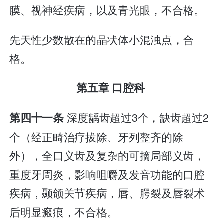
膜、视神经疾病，以及青光眼，不合格。
先天性少数散在的晶状体小混浊点，合
格。
第五章 口腔科
深度龋齿超过3个，缺齿超过2
第四十一条
个（经正畸治疗拔除、牙列整齐的除
外），全口义齿及复杂的可摘局部义齿，
重度牙周炎，影响咀嚼及发音功能的口腔
疾病，颞颌关节疾病，唇、腭裂及唇裂术
后明显瘢痕，不合格。