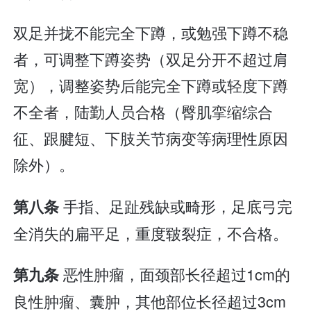
双足并拢不能完全下蹲，或勉强下蹲不稳
者，可调整下蹲姿势（双足分开不超过肩
宽），调整姿势后能完全下蹲或轻度下蹲
不全者，陆勤人员合格（臀肌挛缩综合
征、跟腱短、下肢关节病变等病理性原因
除外）。
手指、足趾残缺或畸形，足底弓完
第八条
全消失的扁平足，重度皲裂症，不合格。
恶性肿瘤，面颈部长径超过1cm的
第九条
良性肿瘤、囊肿，其他部位长径超过3cm