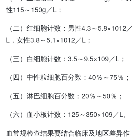
性115～150g／L；
（二）红细胞计数：男性4.3～5.8×1012／
L，女性3.8～5.1×1012／L；
（三）白细胞计数：3.5～9.5×109／L；
（四）中性粒细胞百分数：40％～75％；
（五）淋巴细胞百分数：20％～50％；
（六）血小板计数：125～350×109／L。
血常规检查结果要结合临床及地区差异作