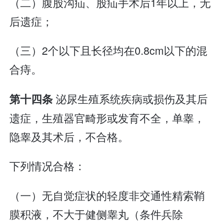
（二）腹股沟疝、股疝手术后1年以上，无
后遗症；
（三）2个以下且长径均在0.8cm以下的混
合痔。
泌尿生殖系统疾病或损伤及其后
第十四条
遗症，生殖器官畸形或发育不全，单睾，
隐睾及其术后，不合格。
下列情况合格：
（一）无自觉症状的轻度非交通性精索鞘
膜积液，不大于健侧睾丸（条件兵除