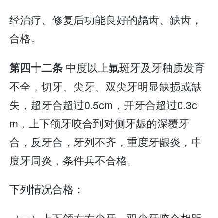
经治疗、修复后功能良好的龋齿、缺齿，
合格。
中度以上氟斑牙及牙釉质发育
第四十二条
不全，切牙、尖牙、双尖牙明显缺损或缺
失，超牙合超过0.5cm，开牙合超过0.3c
m，上下颌牙咬合到对侧牙龈的深覆牙
合，反牙合，牙列不齐，重度牙龈炎，中
度牙周炎，条件兵不合格。
下列情况合格：
（一）上下颌左右尖牙、双尖牙咬合相距