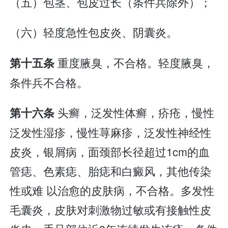
（五）包茎、包皮过长（条件兵除外）；
（六）轻度急性包皮炎、阴囊炎。
重度腋臭，不合格。轻度腋臭，
第十五条
条件兵不合格。
头癣，泛发性体癣，疥疮，慢性
第十六条
泛发性湿疹，慢性荨麻疹，泛发性神经性
皮炎，银屑病，面颈部长径超过1cm的血
管痣、色素痣、胎痣和白癜风，其他传染
性或难 以治愈的皮肤病，不合格。多发性
毛囊炎，皮肤对刺激物过敏或有接触性皮