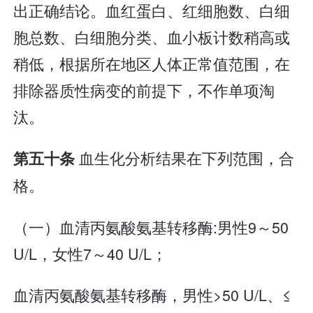
出正确结论。血红蛋白、红细胞数、白细
胞总数、白细胞分类、血小板计数稍高或
稍低，根据所在地区人体正常值范围，在
排除器质性病变的前提下，不作单项淘
汰。
血生化分析结果在下列范围，合
第五十条
格。
（一）血清丙氨酸氨基转移酶:男性9～50
U/L，女性7～40 U/L；
血清丙氨酸氨基转移酶，男性>50 U/L、≤