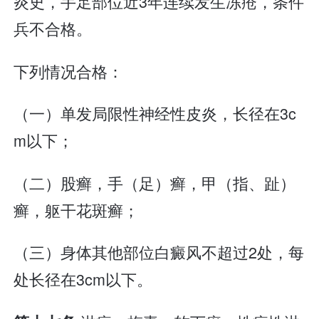
炎史，手足部位近3年连续发生冻疮，条件
兵不合格。
下列情况合格：
（一）单发局限性神经性皮炎，长径在3c
m以下；
（二）股癣，手（足）癣，甲（指、趾）
癣，躯干花斑癣；
（三）身体其他部位白癜风不超过2处，每
处长径在3cm以下。