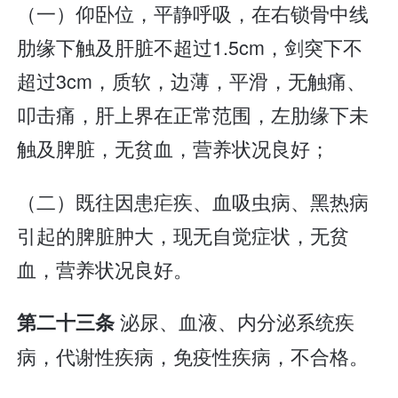
（一）仰卧位，平静呼吸，在右锁骨中线
肋缘下触及肝脏不超过1.5cm，剑突下不
超过3cm，质软，边薄，平滑，无触痛、
叩击痛，肝上界在正常范围，左肋缘下未
触及脾脏，无贫血，营养状况良好；
（二）既往因患疟疾、血吸虫病、黑热病
引起的脾脏肿大，现无自觉症状，无贫
血，营养状况良好。
泌尿、血液、内分泌系统疾
第二十三条
病，代谢性疾病，免疫性疾病，不合格。