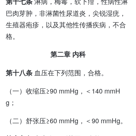
淋病，梅毒，软下疳，性病性淋
第十七条
巴肉芽肿，非淋菌性尿道炎，尖锐湿疣，
生殖器疱疹，以及其他性传播疾病，不合
格。
第二章 内科
血压在下列范围，合格。
第十八条
（一）收缩压≥90 mmHg，＜140 mmH
g；
（二）舒张压≥60 mmHg，＜90 mmHg。