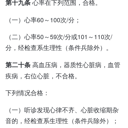
心率在下列范围，合格。
第十九条
（一）心率60～100次/分；
（二）心率50～59次/分或101～110次/
分，经检查系生理性（条件兵除外）。
高血压病，器质性心脏病，血管
第二十条
疾病，右位心脏，不合格。
下列情况合格：
（一）听诊发现心律不齐、心脏收缩期杂
音的，经检查系生理性（条件兵除外）；