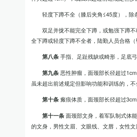
轻度下蹲不全（膝后夹角≤45度），除
双足并拢不能完全下蹲，或勉强下蹲不
全下蹲或轻度下蹲不全者，陆勤人员合格（
手指、足趾残缺或畸形，足底
第八条
恶性肿瘤，面颈部长径超过1c
第九条
虽未超出前述规定但影响功能和训练的，不
瘢痕体质，面颈部长径超过3c
第十条
面颈部文身，着军队制式体能
第十一条
的文身，男性文眉、文眼线、文唇，女性文