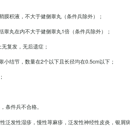
鞘膜积液，不大于健侧睾丸（条件兵除外）；
括睾丸在内不大于健侧睾丸1倍（条件兵除外）；
上无复发，无后遗症；
小结节，数量在2个以下且长径均在0.5cm以下；
；
臭，条件兵不合格。
慢性泛发性湿疹，慢性荨麻疹，泛发性神经性皮炎，银屑