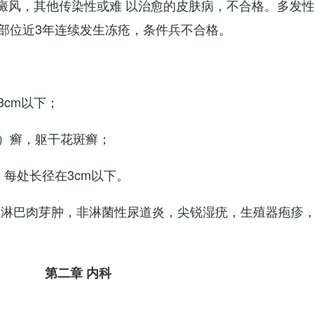
白癜风，其他传染性或难 以治愈的皮肤病，不合格。多发
部位近3年连续发生冻疮，条件兵不合格。
cm以下；
）癣，躯干花斑癣；
每处长径在3cm以下。
性淋巴肉芽肿，非淋菌性尿道炎，尖锐湿疣，生殖器疱疹
第二章 内科