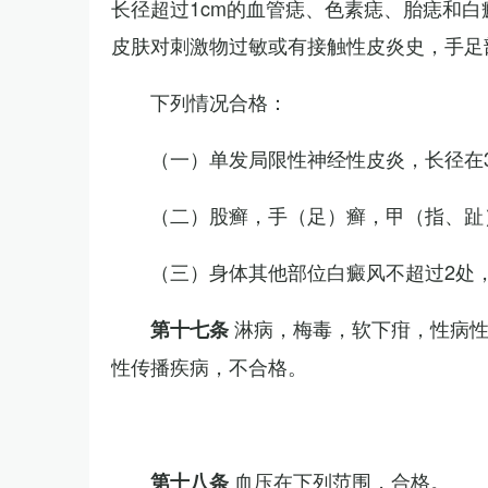
长径超过1cm的血管痣、色素痣、胎痣和
皮肤对刺激物过敏或有接触性皮炎史，手足
下列情况合格：
（一）单发局限性神经性皮炎，长径在3
（二）股癣，手（足）癣，甲（指、趾
（三）身体其他部位白癜风不超过2处，
淋病，梅毒，软下疳，性病
第十七条
性传播疾病，不合格。
血压在下列范围，合格。
第十八条