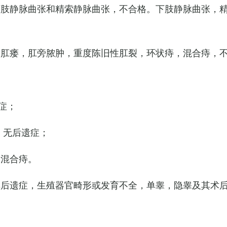
下肢静脉曲张和精索静脉曲张，不合格。下肢静脉曲张，
，肛瘘，肛旁脓肿，重度陈旧性肛裂，环状痔，混合痔，
症；
，无后遗症；
的混合痔。
其后遗症，生殖器官畸形或发育不全，单睾，隐睾及其术