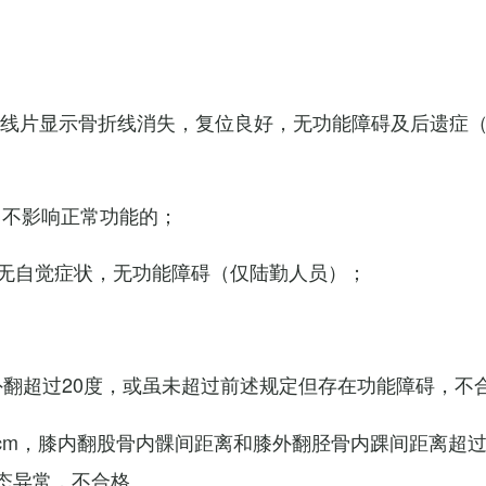
X线片显示骨折线消失，复位良好，无功能障碍及后遗症
，不影响正常功能的；
无自觉症状，无功能障碍（仅陆勤人员）；
外翻超过20度，或虽未超过前述规定但存在功能障碍，不
cm，膝内翻股骨内髁间距离和膝外翻胫骨内踝间距离超过
态异常，不合格。