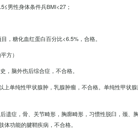
7.5≤男性身体条件兵BMI<27；
项目，糖化血红蛋白百分比<6.5%，合格。
的平方）
术史，脑外伤后综合症，不合格。
以上单纯性甲状腺肿，乳腺肿瘤，不合格。单纯性甲状腺
其后遗症，骨、关节畸形，胸廓畸形，习惯性脱臼，颈、
肢体功能的腱鞘疾病，不合格。