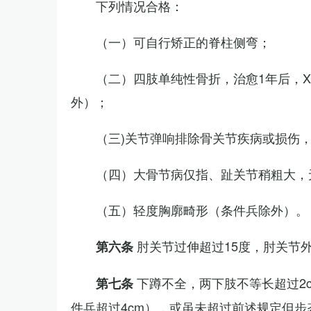
下列情况合格：
（一）可自行矫正的脊柱侧弯；
（二）四肢单纯性骨折，治愈1年后，
外）；
（三)关节弹响排除骨关节疾病或损伤
（四）大骨节病仅指、趾关节稍粗大，
（五）轻度胸廓畸形（条件兵除外）。
肘关节过伸超过15度，肘关节
第六条
下蹲不全，两下肢不等长超过2
第七条
件兵超过4cm），或虽未超过前述规定但步