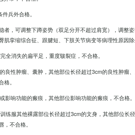
条件兵外合格。
稳者，可调整下蹲姿势（双足分开不超过肩宽），调整姿
臀肌挛缩综合征、跟腱短、下肢关节病变等病理性原因除
弓完全消失的扁平足，重度皲裂症，不合格。
m的良性肿瘤、囊肿，其他部位长径超过3cm的良性肿瘤
合格。
m或影响功能的瘢痕，其他部位影响功能的瘢痕，不合格
训练服其他裸露部位长径超过3cm的文身，其他部位长径超
唇，不合格。