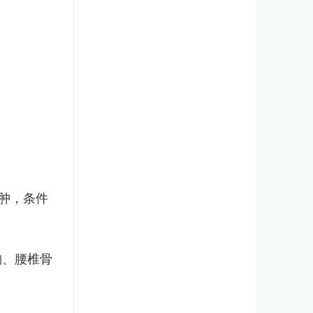
肿，条件
胸、腰椎骨