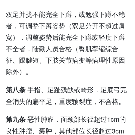
双足并拢不能完全下蹲，或勉强下蹲不稳
者，可调整下蹲姿势（双足分开不超过肩
宽），调整姿势后能完全下蹲或轻度下蹲
不全者，陆勤人员合格（臀肌挛缩综合
征、跟腱短、下肢关节病变等病理性原因
除外）。
手指、足趾残缺或畸形，足底弓完
第八条
全消失的扁平足，重度皲裂症，不合格。
恶性肿瘤，面颈部长径超过1cm的
第九条
良性肿瘤、囊肿，其他部位长径超过3cm