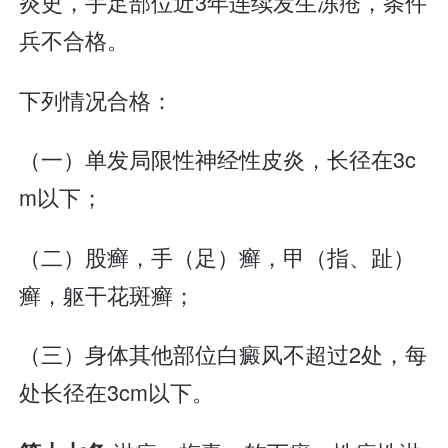
炎史，手足部位近3年连续发生冻疮，条件
兵不合格。
下列情况合格：
（一）单发局限性神经性皮炎，长径在3c
m以下；
（二）股癣，手（足）癣，甲（指、趾）
癣，躯干花斑癣；
（三）身体其他部位白癜风不超过2处，每
处长径在3cm以下。