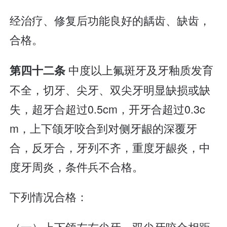
经治疗、修复后功能良好的龋齿、缺齿，
合格。
中度以上氟斑牙及牙釉质发育
第四十二条
不全，切牙、尖牙、双尖牙明显缺损或缺
失，超牙合超过0.5cm，开牙合超过0.3c
m，上下颌牙咬合到对侧牙龈的深覆牙
合，反牙合，牙列不齐，重度牙龈炎，中
度牙周炎，条件兵不合格。
下列情况合格：
（一）上下颌左右尖牙、双尖牙咬合相距