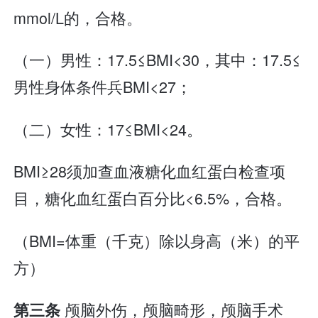
mmol/L的，合格。
（一）男性：17.5≤BMI<30，其中：17.5≤
男性身体条件兵BMI<27；
（二）女性：17≤BMI<24。
BMI≥28须加查血液糖化血红蛋白检查项
目，糖化血红蛋白百分比<6.5%，合格。
（BMI=体重（千克）除以身高（米）的平
方）
颅脑外伤，颅脑畸形，颅脑手术
第三条