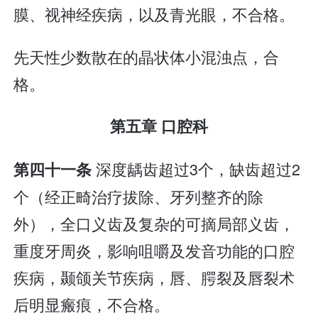
膜、视神经疾病，以及青光眼，不合格。
先天性少数散在的晶状体小混浊点，合
格。
第五章 口腔科
深度龋齿超过3个，缺齿超过2
第四十一条
个（经正畸治疗拔除、牙列整齐的除
外），全口义齿及复杂的可摘局部义齿，
重度牙周炎，影响咀嚼及发音功能的口腔
疾病，颞颌关节疾病，唇、腭裂及唇裂术
后明显瘢痕，不合格。