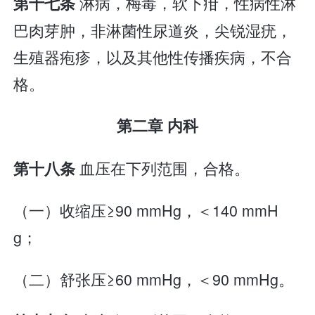
淋病，梅毒，软下疳，性病性淋
第十七条
巴肉芽肿，非淋菌性尿道炎，尖锐湿疣，
生殖器疱疹，以及其他性传播疾病，不合
格。
第二章 内科
血压在下列范围，合格。
第十八条
（一）收缩压≥90 mmHg，＜140 mmH
g；
（二）舒张压≥60 mmHg，＜90 mmHg。