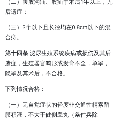
（二）腹股沟疝、股疝手术后1年以上，无
后遗症；
（三）2个以下且长径均在0.8cm以下的混
合痔。
泌尿生殖系统疾病或损伤及其后
第十四条
遗症，生殖器官畸形或发育不全，单睾，
隐睾及其术后，不合格。
下列情况合格：
（一）无自觉症状的轻度非交通性精索鞘
膜积液，不大于健侧睾丸（条件兵除