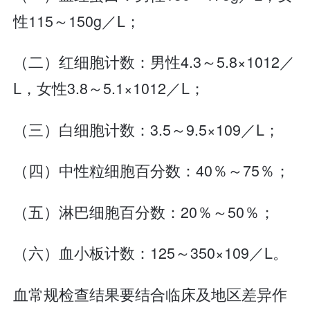
性115～150g／L；
（二）红细胞计数：男性4.3～5.8×1012／
L，女性3.8～5.1×1012／L；
（三）白细胞计数：3.5～9.5×109／L；
（四）中性粒细胞百分数：40％～75％；
（五）淋巴细胞百分数：20％～50％；
（六）血小板计数：125～350×109／L。
血常规检查结果要结合临床及地区差异作