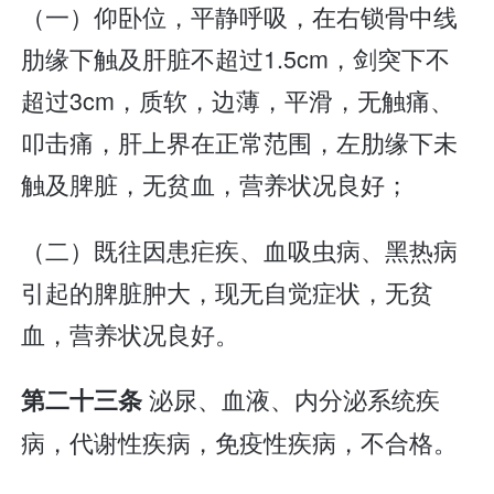
（一）仰卧位，平静呼吸，在右锁骨中线
肋缘下触及肝脏不超过1.5cm，剑突下不
超过3cm，质软，边薄，平滑，无触痛、
叩击痛，肝上界在正常范围，左肋缘下未
触及脾脏，无贫血，营养状况良好；
（二）既往因患疟疾、血吸虫病、黑热病
引起的脾脏肿大，现无自觉症状，无贫
血，营养状况良好。
泌尿、血液、内分泌系统疾
第二十三条
病，代谢性疾病，免疫性疾病，不合格。