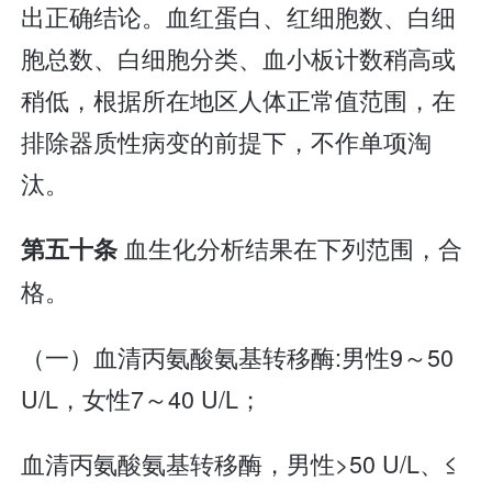
出正确结论。血红蛋白、红细胞数、白细
胞总数、白细胞分类、血小板计数稍高或
稍低，根据所在地区人体正常值范围，在
排除器质性病变的前提下，不作单项淘
汰。
血生化分析结果在下列范围，合
第五十条
格。
（一）血清丙氨酸氨基转移酶:男性9～50
U/L，女性7～40 U/L；
血清丙氨酸氨基转移酶，男性>50 U/L、≤