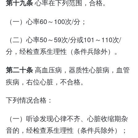
心率在下列范围，合格。
第十九条
（一）心率60～100次/分；
（二）心率50～59次/分或101～110次/
分，经检查系生理性（条件兵除外）。
高血压病，器质性心脏病，血管
第二十条
疾病，右位心脏，不合格。
下列情况合格：
（一）听诊发现心律不齐、心脏收缩期杂
音的，经检查系生理性（条件兵除外）；