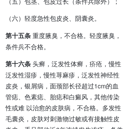
（五）包茎、包皮过长（条件兵除外）；
（六）轻度急性包皮炎、阴囊炎。
重度腋臭，不合格。轻度腋臭，
第十五条
条件兵不合格。
头癣，泛发性体癣，疥疮，慢性
第十六条
泛发性湿疹，慢性荨麻疹，泛发性神经性
皮炎，银屑病，面颈部长径超过1cm的血
管痣、色素痣、胎痣和白癜风，其他传染
性或难 以治愈的皮肤病，不合格。多发性
毛囊炎，皮肤对刺激物过敏或有接触性皮