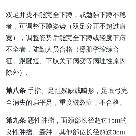
双足并拢不能完全下蹲，或勉强下蹲不稳
者，可调整下蹲姿势（双足分开不超过肩
宽），调整姿势后能完全下蹲或轻度下蹲
不全者，陆勤人员合格（臀肌挛缩综合
征、跟腱短、下肢关节病变等病理性原因
除外）。
手指、足趾残缺或畸形，足底弓完
第八条
全消失的扁平足，重度皲裂症，不合格。
恶性肿瘤，面颈部长径超过1cm的
第九条
良性肿瘤、囊肿，其他部位长径超过3cm