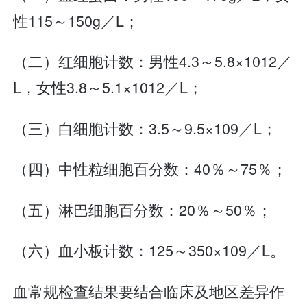
性115～150g／L；
（二）红细胞计数：男性4.3～5.8×1012／
L，女性3.8～5.1×1012／L；
（三）白细胞计数：3.5～9.5×109／L；
（四）中性粒细胞百分数：40％～75％；
（五）淋巴细胞百分数：20％～50％；
（六）血小板计数：125～350×109／L。
血常规检查结果要结合临床及地区差异作