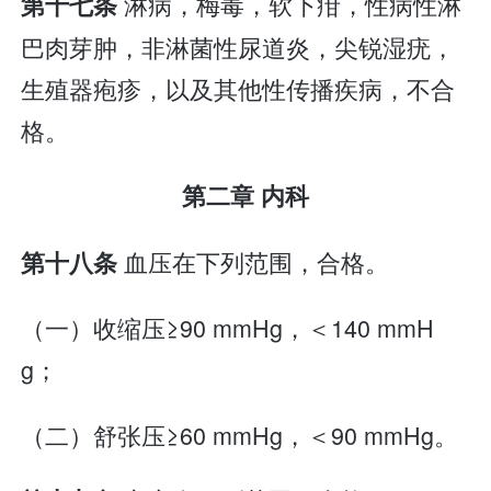
淋病，梅毒，软下疳，性病性淋
第十七条
巴肉芽肿，非淋菌性尿道炎，尖锐湿疣，
生殖器疱疹，以及其他性传播疾病，不合
格。
第二章 内科
血压在下列范围，合格。
第十八条
（一）收缩压≥90 mmHg，＜140 mmH
g；
（二）舒张压≥60 mmHg，＜90 mmHg。