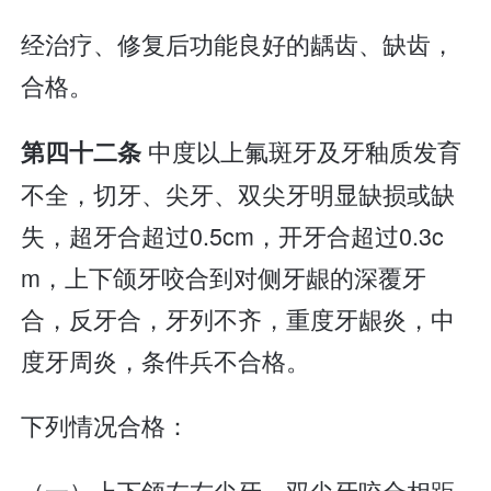
经治疗、修复后功能良好的龋齿、缺齿，
合格。
中度以上氟斑牙及牙釉质发育
第四十二条
不全，切牙、尖牙、双尖牙明显缺损或缺
失，超牙合超过0.5cm，开牙合超过0.3c
m，上下颌牙咬合到对侧牙龈的深覆牙
合，反牙合，牙列不齐，重度牙龈炎，中
度牙周炎，条件兵不合格。
下列情况合格：
（一）上下颌左右尖牙、双尖牙咬合相距