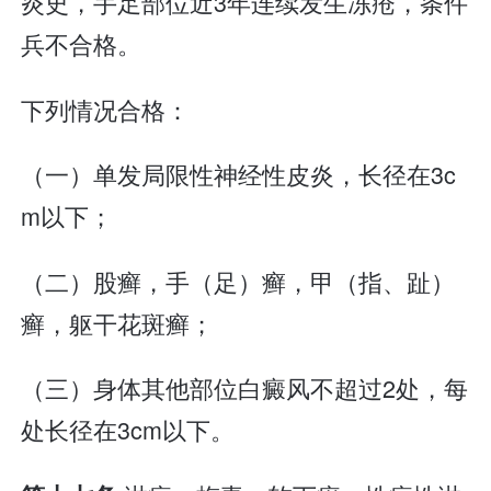
炎史，手足部位近3年连续发生冻疮，条件
兵不合格。
下列情况合格：
（一）单发局限性神经性皮炎，长径在3c
m以下；
（二）股癣，手（足）癣，甲（指、趾）
癣，躯干花斑癣；
（三）身体其他部位白癜风不超过2处，每
处长径在3cm以下。