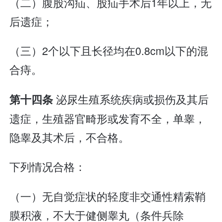
（二）腹股沟疝、股疝手术后1年以上，无
后遗症；
（三）2个以下且长径均在0.8cm以下的混
合痔。
泌尿生殖系统疾病或损伤及其后
第十四条
遗症，生殖器官畸形或发育不全，单睾，
隐睾及其术后，不合格。
下列情况合格：
（一）无自觉症状的轻度非交通性精索鞘
膜积液，不大于健侧睾丸（条件兵除