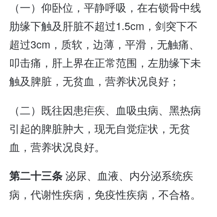
（一）仰卧位，平静呼吸，在右锁骨中线
肋缘下触及肝脏不超过1.5cm，剑突下不
超过3cm，质软，边薄，平滑，无触痛、
叩击痛，肝上界在正常范围，左肋缘下未
触及脾脏，无贫血，营养状况良好；
（二）既往因患疟疾、血吸虫病、黑热病
引起的脾脏肿大，现无自觉症状，无贫
血，营养状况良好。
泌尿、血液、内分泌系统疾
第二十三条
病，代谢性疾病，免疫性疾病，不合格。