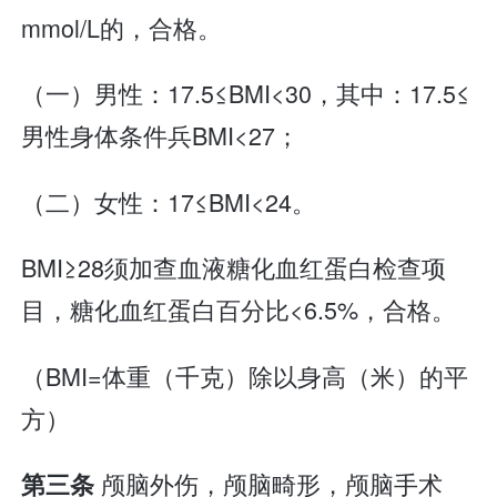
mmol/L的，合格。
（一）男性：17.5≤BMI<30，其中：17.5≤
男性身体条件兵BMI<27；
（二）女性：17≤BMI<24。
BMI≥28须加查血液糖化血红蛋白检查项
目，糖化血红蛋白百分比<6.5%，合格。
（BMI=体重（千克）除以身高（米）的平
方）
颅脑外伤，颅脑畸形，颅脑手术
第三条