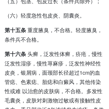
（五）包茎、包皮过长（条件兵除外）；
（六）轻度急性包皮炎、阴囊炎。
重度腋臭，不合格。轻度腋臭，
第十五条
条件兵不合格。
头癣，泛发性体癣，疥疮，慢性
第十六条
泛发性湿疹，慢性荨麻疹，泛发性神经性
皮炎，银屑病，面颈部长径超过1cm的血
管痣、色素痣、胎痣和白癜风，其他传染
性或难 以治愈的皮肤病，不合格。多发性
毛囊炎，皮肤对刺激物过敏或有接触性皮