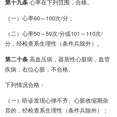
心率在下列范围，合格。
第十九条
（一）心率60～100次/分；
（二）心率50～59次/分或101～110次/
分，经检查系生理性（条件兵除外）。
高血压病，器质性心脏病，血管
第二十条
疾病，右位心脏，不合格。
下列情况合格：
（一）听诊发现心律不齐、心脏收缩期杂
音的，经检查系生理性（条件兵除外）；