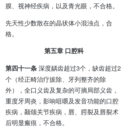
膜、视神经疾病，以及青光眼，不合格。
先天性少数散在的晶状体小混浊点，合
格。
第五章 口腔科
深度龋齿超过3个，缺齿超过2
第四十一条
个（经正畸治疗拔除、牙列整齐的除
外），全口义齿及复杂的可摘局部义齿，
重度牙周炎，影响咀嚼及发音功能的口腔
疾病，颞颌关节疾病，唇、腭裂及唇裂术
后明显瘢痕，不合格。