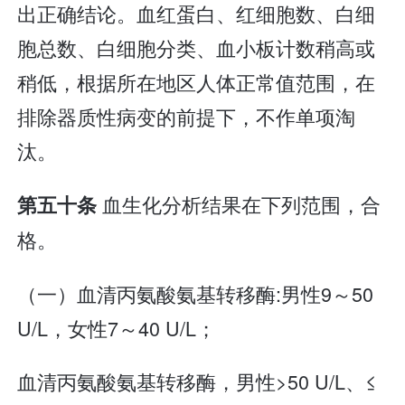
出正确结论。血红蛋白、红细胞数、白细
胞总数、白细胞分类、血小板计数稍高或
稍低，根据所在地区人体正常值范围，在
排除器质性病变的前提下，不作单项淘
汰。
血生化分析结果在下列范围，合
第五十条
格。
（一）血清丙氨酸氨基转移酶:男性9～50
U/L，女性7～40 U/L；
血清丙氨酸氨基转移酶，男性>50 U/L、≤