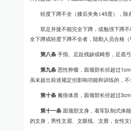
轻度下蹲不全（膝后夹角≤45度），除
双足并拢不能完全下蹲，或勉强下蹲不
全下蹲或轻度下蹲不全者，陆勤人员合格（
手指、足趾残缺或畸形，足底
第八条
恶性肿瘤，面颈部长径超过1c
第九条
虽未超出前述规定但影响功能和训练的，不
瘢痕体质，面颈部长径超过3c
第十条
面颈部文身，着军队制式体能
第十一条
的文身，男性文眉、文眼线、文唇，女性文