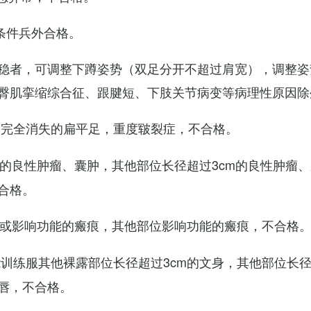
条件兵外合格。
稳者，可调整下蹲姿势（双足分开不超过肩宽），调整姿
臀肌挛缩综合征、跟腱短、下肢关节病变等病理性原因除
弓完全消失的扁平足，重度皲裂症，不合格。
m的良性肿瘤、囊肿，其他部位长径超过3cm的良性肿瘤
合格。
m或影响功能的瘢痕，其他部位影响功能的瘢痕，不合格
训练服其他裸露部位长径超过3cm的文身，其他部位长径超
唇，不合格。