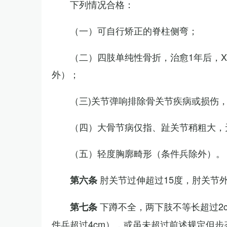
下列情况合格：
（一）可自行矫正的脊柱侧弯；
（二）四肢单纯性骨折，治愈1年后，
外）；
（三)关节弹响排除骨关节疾病或损伤
（四）大骨节病仅指、趾关节稍粗大，
（五）轻度胸廓畸形（条件兵除外）。
肘关节过伸超过15度，肘关节
第六条
下蹲不全，两下肢不等长超过2
第七条
件兵超过4cm），或虽未超过前述规定但步