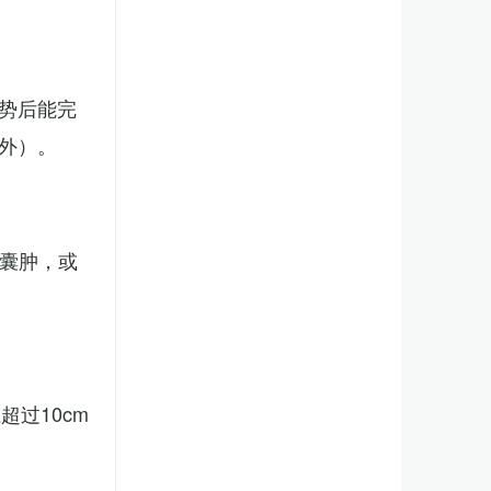
势后能完
外）。
、囊肿，或
。
过10cm