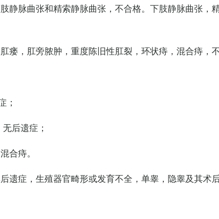
下肢静脉曲张和精索静脉曲张，不合格。下肢静脉曲张，
，肛瘘，肛旁脓肿，重度陈旧性肛裂，环状痔，混合痔，
症；
，无后遗症；
的混合痔。
其后遗症，生殖器官畸形或发育不全，单睾，隐睾及其术