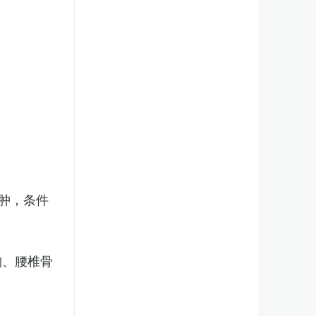
肿，条件
胸、腰椎骨