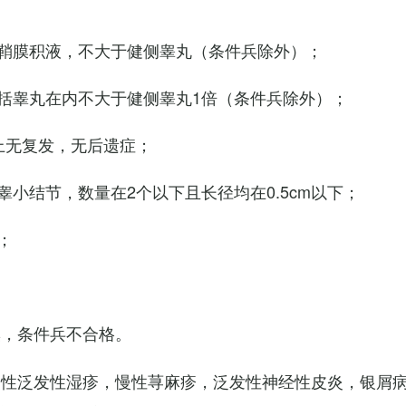
鞘膜积液，不大于健侧睾丸（条件兵除外）；
括睾丸在内不大于健侧睾丸1倍（条件兵除外）；
上无复发，无后遗症；
小结节，数量在2个以下且长径均在0.5cm以下；
；
臭，条件兵不合格。
慢性泛发性湿疹，慢性荨麻疹，泛发性神经性皮炎，银屑