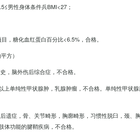
7.5≤男性身体条件兵BMI<27；
项目，糖化血红蛋白百分比<6.5%，合格。
的平方）
术史，脑外伤后综合症，不合格。
以上单纯性甲状腺肿，乳腺肿瘤，不合格。单纯性甲状腺
其后遗症，骨、关节畸形，胸廓畸形，习惯性脱臼，颈、
肢体功能的腱鞘疾病，不合格。