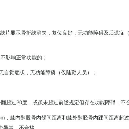
X线片显示骨折线消失，复位良好，无功能障碍及后遗症
，不影响正常功能的；
无自觉症状，无功能障碍（仅陆勤人员）；
外翻超过20度，或虽未超过前述规定但存在功能障碍，不
cm，膝内翻股骨内髁间距离和膝外翻胫骨内踝间距离超过
态异常，不合格。