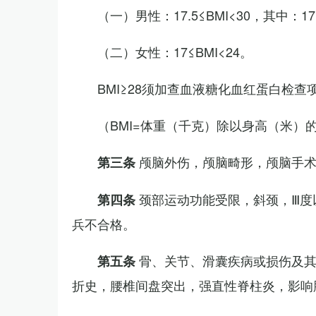
（一）男性：17.5≤BMI<30，其中：1
（二）女性：17≤BMI<24。
BMI≥28须加查血液糖化血红蛋白检查
（BMI=体重（千克）除以身高（米）
颅脑外伤，颅脑畸形，颅脑手
第三条
颈部运动功能受限，斜颈，Ⅲ度
第四条
兵不合格。
骨、关节、滑囊疾病或损伤及
第五条
折史，腰椎间盘突出，强直性脊柱炎，影响