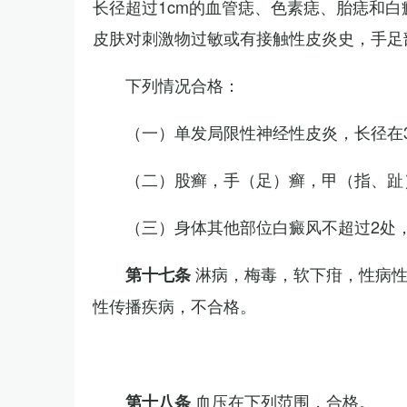
长径超过1cm的血管痣、色素痣、胎痣和
皮肤对刺激物过敏或有接触性皮炎史，手足
下列情况合格：
（一）单发局限性神经性皮炎，长径在3
（二）股癣，手（足）癣，甲（指、趾
（三）身体其他部位白癜风不超过2处，
淋病，梅毒，软下疳，性病
第十七条
性传播疾病，不合格。
血压在下列范围，合格。
第十八条