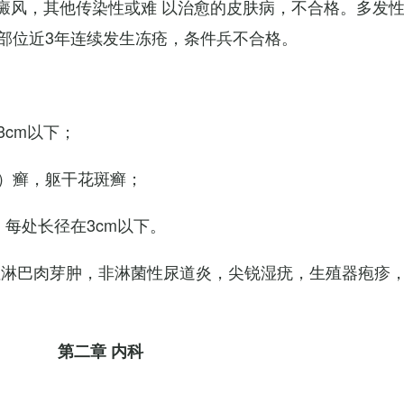
白癜风，其他传染性或难 以治愈的皮肤病，不合格。多发
部位近3年连续发生冻疮，条件兵不合格。
cm以下；
）癣，躯干花斑癣；
每处长径在3cm以下。
性淋巴肉芽肿，非淋菌性尿道炎，尖锐湿疣，生殖器疱疹
第二章 内科