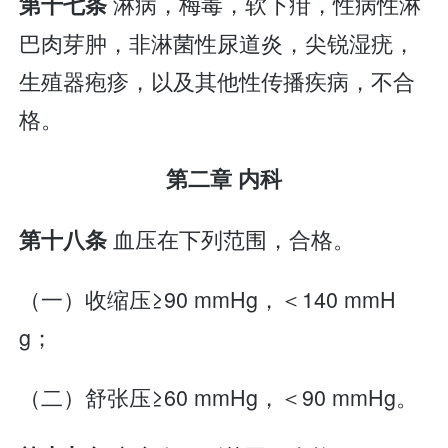
淋病，梅毒，软下疳，性病性淋
第十七条
巴肉芽肿，非淋菌性尿道炎，尖锐湿疣，
生殖器疱疹，以及其他性传播疾病，不合
格。
第二章 内科
血压在下列范围，合格。
第十八条
（一）收缩压≥90 mmHg，＜140 mmH
g；
（二）舒张压≥60 mmHg，＜90 mmHg。