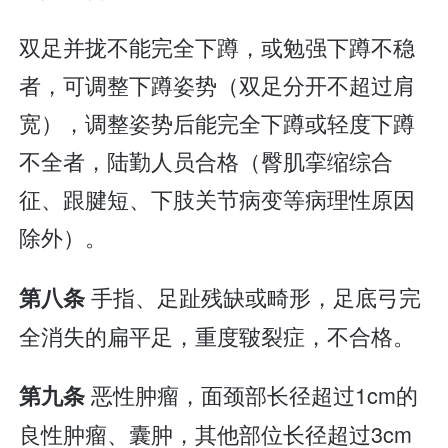
双足并拢不能完全下蹲，或勉强下蹲不稳
者，可调整下蹲姿势（双足分开不超过肩
宽），调整姿势后能完全下蹲或轻度下蹲
不全者，陆勤人员合格（臀肌挛缩综合
征、跟腱短、下肢关节病变等病理性原因
除外）。
手指、足趾残缺或畸形，足底弓完
第八条
全消失的扁平足，重度皲裂症，不合格。
恶性肿瘤，面颈部长径超过1cm的
第九条
良性肿瘤、囊肿，其他部位长径超过3cm