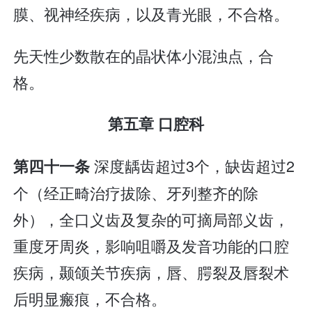
膜、视神经疾病，以及青光眼，不合格。
先天性少数散在的晶状体小混浊点，合
格。
第五章 口腔科
深度龋齿超过3个，缺齿超过2
第四十一条
个（经正畸治疗拔除、牙列整齐的除
外），全口义齿及复杂的可摘局部义齿，
重度牙周炎，影响咀嚼及发音功能的口腔
疾病，颞颌关节疾病，唇、腭裂及唇裂术
后明显瘢痕，不合格。