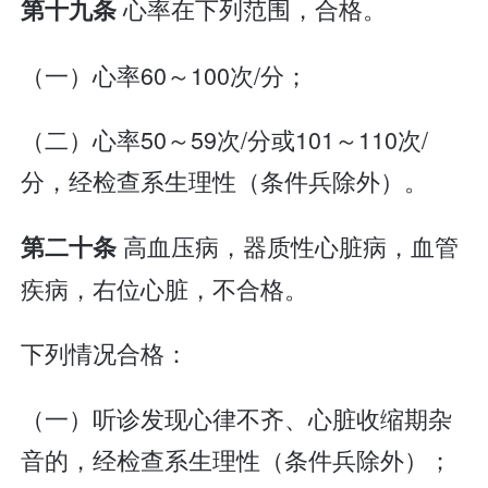
心率在下列范围，合格。
第十九条
（一）心率60～100次/分；
（二）心率50～59次/分或101～110次/
分，经检查系生理性（条件兵除外）。
高血压病，器质性心脏病，血管
第二十条
疾病，右位心脏，不合格。
下列情况合格：
（一）听诊发现心律不齐、心脏收缩期杂
音的，经检查系生理性（条件兵除外）；