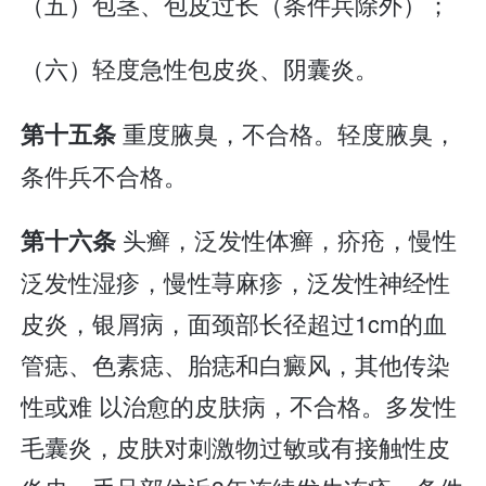
（五）包茎、包皮过长（条件兵除外）；
（六）轻度急性包皮炎、阴囊炎。
重度腋臭，不合格。轻度腋臭，
第十五条
条件兵不合格。
头癣，泛发性体癣，疥疮，慢性
第十六条
泛发性湿疹，慢性荨麻疹，泛发性神经性
皮炎，银屑病，面颈部长径超过1cm的血
管痣、色素痣、胎痣和白癜风，其他传染
性或难 以治愈的皮肤病，不合格。多发性
毛囊炎，皮肤对刺激物过敏或有接触性皮