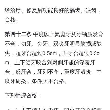
经治疗、修复后功能良好的龋齿、缺齿，
合格。
中度以上氟斑牙及牙釉质发育
第四十二条
不全，切牙、尖牙、双尖牙明显缺损或缺
失，超牙合超过0.5cm，开牙合超过0.3c
m，上下颌牙咬合到对侧牙龈的深覆牙
合，反牙合，牙列不齐，重度牙龈炎，中
度牙周炎，条件兵不合格。
下列情况合格：
（一）上下颌左右尖牙、双尖牙咬合相距