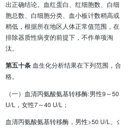
出正确结论。血红蛋白、红细胞数、白细
胞总数、白细胞分类、血小板计数稍高或
稍低，根据所在地区人体正常值范围，在
排除器质性病变的前提下，不作单项淘
汰。
血生化分析结果在下列范围，合
第五十条
格。
（一）血清丙氨酸氨基转移酶:男性9～50
U/L，女性7～40 U/L；
血清丙氨酸氨基转移酶，男性>50 U/L、≤