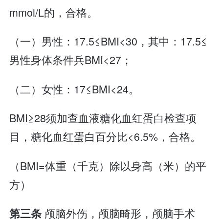
mmol/L的，合格。
（一）男性：17.5≤BMI<30，其中：17.5≤
男性身体条件兵BMI<27；
（二）女性：17≤BMI<24。
BMI≥28须加查血液糖化血红蛋白检查项
目，糖化血红蛋白百分比<6.5%，合格。
（BMI=体重（千克）除以身高（米）的平
方）
颅脑外伤，颅脑畸形，颅脑手术
第三条