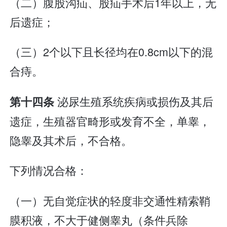
（二）腹股沟疝、股疝手术后1年以上，无
后遗症；
（三）2个以下且长径均在0.8cm以下的混
合痔。
泌尿生殖系统疾病或损伤及其后
第十四条
遗症，生殖器官畸形或发育不全，单睾，
隐睾及其术后，不合格。
下列情况合格：
（一）无自觉症状的轻度非交通性精索鞘
膜积液，不大于健侧睾丸（条件兵除