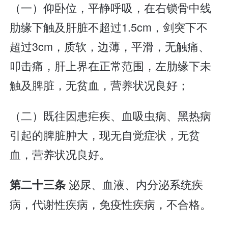
（一）仰卧位，平静呼吸，在右锁骨中线
肋缘下触及肝脏不超过1.5cm，剑突下不
超过3cm，质软，边薄，平滑，无触痛、
叩击痛，肝上界在正常范围，左肋缘下未
触及脾脏，无贫血，营养状况良好；
（二）既往因患疟疾、血吸虫病、黑热病
引起的脾脏肿大，现无自觉症状，无贫
血，营养状况良好。
泌尿、血液、内分泌系统疾
第二十三条
病，代谢性疾病，免疫性疾病，不合格。