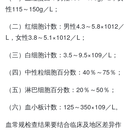
性115～150g／L；
（二）红细胞计数：男性4.3～5.8×1012／
L，女性3.8～5.1×1012／L；
（三）白细胞计数：3.5～9.5×109／L；
（四）中性粒细胞百分数：40％～75％；
（五）淋巴细胞百分数：20％～50％；
（六）血小板计数：125～350×109／L。
血常规检查结果要结合临床及地区差异作