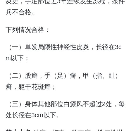
炎史，手足部位近3年连续发生冻疮，条件
兵不合格。
下列情况合格：
（一）单发局限性神经性皮炎，长径在3c
m以下；
（二）股癣，手（足）癣，甲（指、趾）
癣，躯干花斑癣；
（三）身体其他部位白癜风不超过2处，每
处长径在3cm以下。