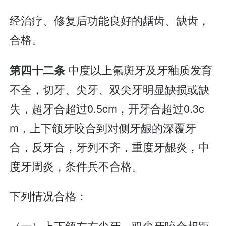
经治疗、修复后功能良好的龋齿、缺齿，
合格。
中度以上氟斑牙及牙釉质发育
第四十二条
不全，切牙、尖牙、双尖牙明显缺损或缺
失，超牙合超过0.5cm，开牙合超过0.3c
m，上下颌牙咬合到对侧牙龈的深覆牙
合，反牙合，牙列不齐，重度牙龈炎，中
度牙周炎，条件兵不合格。
下列情况合格：
（一）上下颌左右尖牙、双尖牙咬合相距