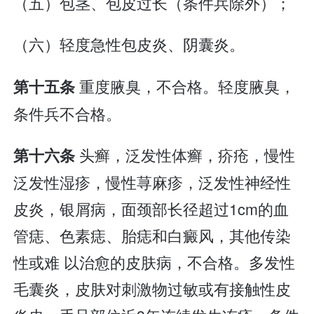
（五）包茎、包皮过长（条件兵除外）；
（六）轻度急性包皮炎、阴囊炎。
重度腋臭，不合格。轻度腋臭，
第十五条
条件兵不合格。
头癣，泛发性体癣，疥疮，慢性
第十六条
泛发性湿疹，慢性荨麻疹，泛发性神经性
皮炎，银屑病，面颈部长径超过1cm的血
管痣、色素痣、胎痣和白癜风，其他传染
性或难 以治愈的皮肤病，不合格。多发性
毛囊炎，皮肤对刺激物过敏或有接触性皮