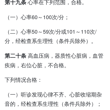
心率在下列范围，合格。
第十九条
（一）心率60～100次/分；
（二）心率50～59次/分或101～110次/
分，经检查系生理性（条件兵除外）。
高血压病，器质性心脏病，血管
第二十条
疾病，右位心脏，不合格。
下列情况合格：
（一）听诊发现心律不齐、心脏收缩期杂
音的，经检查系生理性（条件兵除外）；