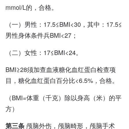
mmol/L的，合格。
（一）男性：17.5≤BMI<30，其中：17.5≤
男性身体条件兵BMI<27；
（二）女性：17≤BMI<24。
BMI≥28须加查血液糖化血红蛋白检查项
目，糖化血红蛋白百分比<6.5%，合格。
（BMI=体重（千克）除以身高（米）的平
方）
颅脑外伤，颅脑畸形，颅脑手术
第三条