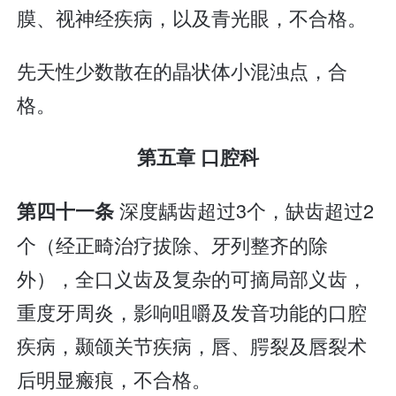
膜、视神经疾病，以及青光眼，不合格。
先天性少数散在的晶状体小混浊点，合
格。
第五章 口腔科
深度龋齿超过3个，缺齿超过2
第四十一条
个（经正畸治疗拔除、牙列整齐的除
外），全口义齿及复杂的可摘局部义齿，
重度牙周炎，影响咀嚼及发音功能的口腔
疾病，颞颌关节疾病，唇、腭裂及唇裂术
后明显瘢痕，不合格。