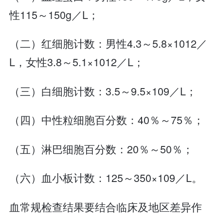
性115～150g／L；
（二）红细胞计数：男性4.3～5.8×1012／
L，女性3.8～5.1×1012／L；
（三）白细胞计数：3.5～9.5×109／L；
（四）中性粒细胞百分数：40％～75％；
（五）淋巴细胞百分数：20％～50％；
（六）血小板计数：125～350×109／L。
血常规检查结果要结合临床及地区差异作