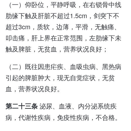
（一）仰卧位，平静呼吸，在右锁骨中线
肋缘下触及肝脏不超过1.5cm，剑突下不
超过3cm，质软，边薄，平滑，无触痛、
叩击痛，肝上界在正常范围，左肋缘下未
触及脾脏，无贫血，营养状况良好；
（二）既往因患疟疾、血吸虫病、黑热病
引起的脾脏肿大，现无自觉症状，无贫
血，营养状况良好。
泌尿、血液、内分泌系统疾
第二十三条
病，代谢性疾病，免疫性疾病，不合格。