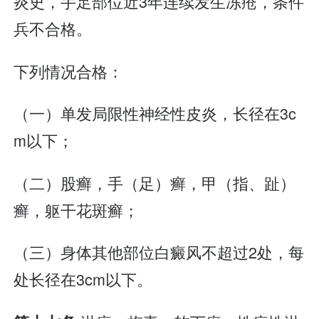
炎史，手足部位近3年连续发生冻疮，条件
兵不合格。
下列情况合格：
（一）单发局限性神经性皮炎，长径在3c
m以下；
（二）股癣，手（足）癣，甲（指、趾）
癣，躯干花斑癣；
（三）身体其他部位白癜风不超过2处，每
处长径在3cm以下。