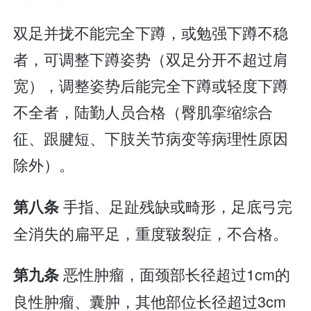
双足并拢不能完全下蹲，或勉强下蹲不稳
者，可调整下蹲姿势（双足分开不超过肩
宽），调整姿势后能完全下蹲或轻度下蹲
不全者，陆勤人员合格（臀肌挛缩综合
征、跟腱短、下肢关节病变等病理性原因
除外）。
手指、足趾残缺或畸形，足底弓完
第八条
全消失的扁平足，重度皲裂症，不合格。
恶性肿瘤，面颈部长径超过1cm的
第九条
良性肿瘤、囊肿，其他部位长径超过3cm