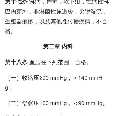
淋病，梅毒，软下疳，性病性淋
第十七条
巴肉芽肿，非淋菌性尿道炎，尖锐湿疣，
生殖器疱疹，以及其他性传播疾病，不合
格。
第二章 内科
血压在下列范围，合格。
第十八条
（一）收缩压≥90 mmHg，＜140 mmH
g；
（二）舒张压≥60 mmHg，＜90 mmHg。