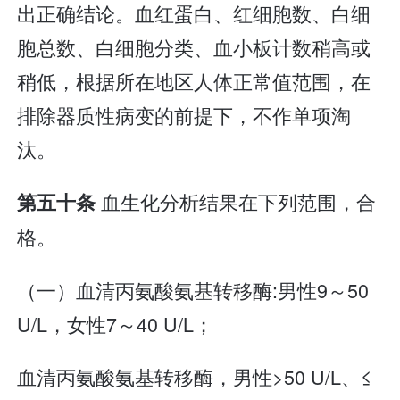
出正确结论。血红蛋白、红细胞数、白细
胞总数、白细胞分类、血小板计数稍高或
稍低，根据所在地区人体正常值范围，在
排除器质性病变的前提下，不作单项淘
汰。
血生化分析结果在下列范围，合
第五十条
格。
（一）血清丙氨酸氨基转移酶:男性9～50
U/L，女性7～40 U/L；
血清丙氨酸氨基转移酶，男性>50 U/L、≤