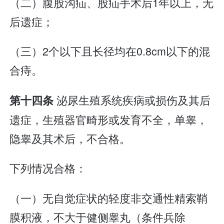
（二）腹股沟疝、股疝手术后1年以上，无
后遗症；
（三）2个以下且长径均在0.8cm以下的混
合痔。
泌尿生殖系统疾病或损伤及其后
第十四条
遗症，生殖器官畸形或发育不全，单睾，
隐睾及其术后，不合格。
下列情况合格：
（一）无自觉症状的轻度非交通性精索鞘
膜积液，不大于健侧睾丸（条件兵除