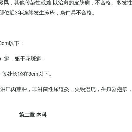
白癜风，其他传染性或难 以治愈的皮肤病，不合格。多发
部位近3年连续发生冻疮，条件兵不合格。
cm以下；
）癣，躯干花斑癣；
每处长径在3cm以下。
性淋巴肉芽肿，非淋菌性尿道炎，尖锐湿疣，生殖器疱疹
第二章 内科