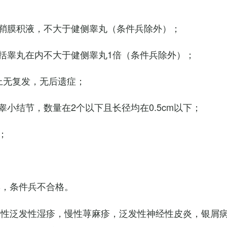
鞘膜积液，不大于健侧睾丸（条件兵除外）；
括睾丸在内不大于健侧睾丸1倍（条件兵除外）；
上无复发，无后遗症；
小结节，数量在2个以下且长径均在0.5cm以下；
；
臭，条件兵不合格。
慢性泛发性湿疹，慢性荨麻疹，泛发性神经性皮炎，银屑