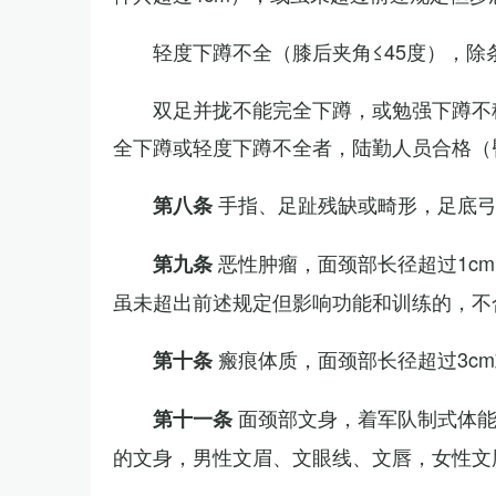
轻度下蹲不全（膝后夹角≤45度），除
双足并拢不能完全下蹲，或勉强下蹲不
全下蹲或轻度下蹲不全者，陆勤人员合格（
手指、足趾残缺或畸形，足底
第八条
恶性肿瘤，面颈部长径超过1c
第九条
虽未超出前述规定但影响功能和训练的，不
瘢痕体质，面颈部长径超过3c
第十条
面颈部文身，着军队制式体能
第十一条
的文身，男性文眉、文眼线、文唇，女性文