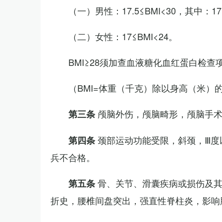
（一）男性：17.5≤BMI<30，其中：1
（二）女性：17≤BMI<24。
BMI≥28须加查血液糖化血红蛋白检查
（BMI=体重（千克）除以身高（米）
颅脑外伤，颅脑畸形，颅脑手
第三条
颈部运动功能受限，斜颈，Ⅲ度
第四条
兵不合格。
骨、关节、滑囊疾病或损伤及
第五条
折史，腰椎间盘突出，强直性脊柱炎，影响