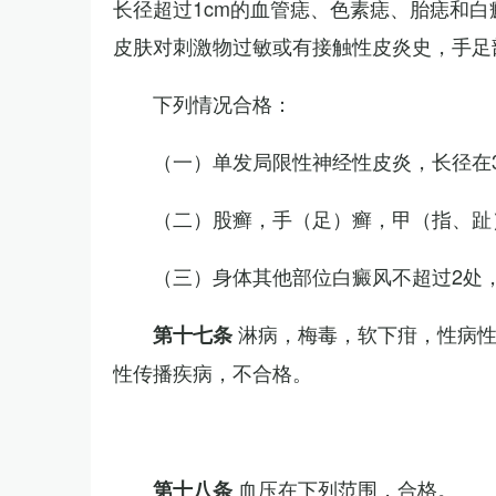
长径超过1cm的血管痣、色素痣、胎痣和
皮肤对刺激物过敏或有接触性皮炎史，手足
下列情况合格：
（一）单发局限性神经性皮炎，长径在3
（二）股癣，手（足）癣，甲（指、趾
（三）身体其他部位白癜风不超过2处，
淋病，梅毒，软下疳，性病
第十七条
性传播疾病，不合格。
血压在下列范围，合格。
第十八条