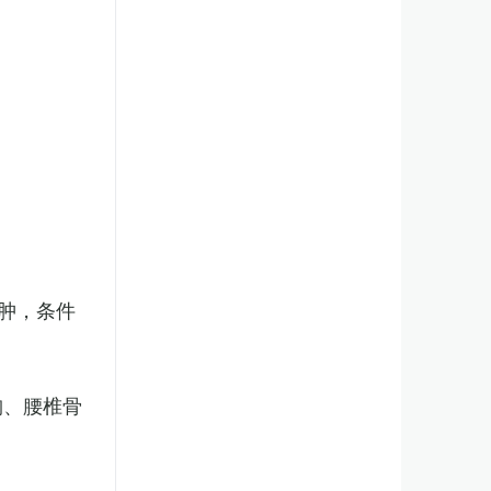
肿，条件
胸、腰椎骨