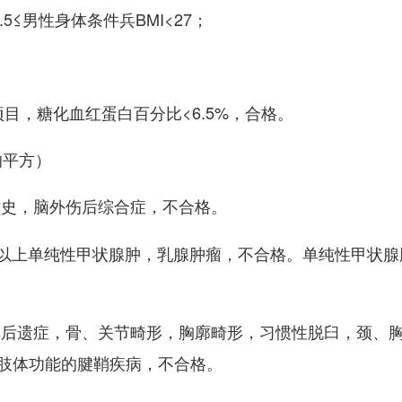
7.5≤男性身体条件兵BMI<27；
项目，糖化血红蛋白百分比<6.5%，合格。
的平方）
术史，脑外伤后综合症，不合格。
以上单纯性甲状腺肿，乳腺肿瘤，不合格。单纯性甲状腺
其后遗症，骨、关节畸形，胸廓畸形，习惯性脱臼，颈、
肢体功能的腱鞘疾病，不合格。