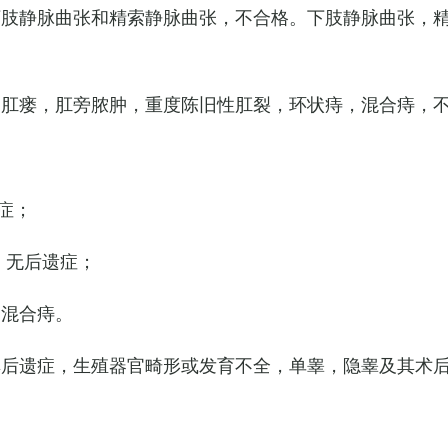
下肢静脉曲张和精索静脉曲张，不合格。下肢静脉曲张，
，肛瘘，肛旁脓肿，重度陈旧性肛裂，环状痔，混合痔，
症；
，无后遗症；
的混合痔。
其后遗症，生殖器官畸形或发育不全，单睾，隐睾及其术