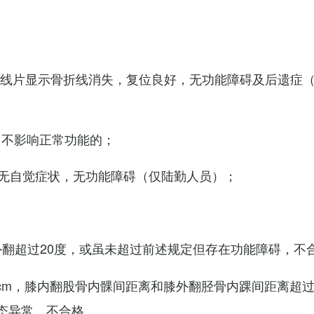
X线片显示骨折线消失，复位良好，无功能障碍及后遗症
，不影响正常功能的；
无自觉症状，无功能障碍（仅陆勤人员）；
外翻超过20度，或虽未超过前述规定但存在功能障碍，不
cm，膝内翻股骨内髁间距离和膝外翻胫骨内踝间距离超过
态异常，不合格。