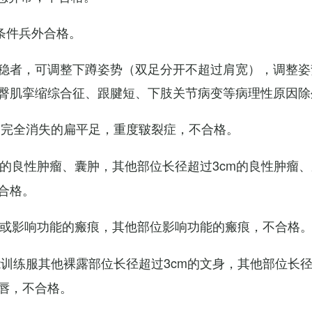
条件兵外合格。
稳者，可调整下蹲姿势（双足分开不超过肩宽），调整姿
臀肌挛缩综合征、跟腱短、下肢关节病变等病理性原因除
弓完全消失的扁平足，重度皲裂症，不合格。
m的良性肿瘤、囊肿，其他部位长径超过3cm的良性肿瘤
合格。
m或影响功能的瘢痕，其他部位影响功能的瘢痕，不合格
训练服其他裸露部位长径超过3cm的文身，其他部位长径超
唇，不合格。