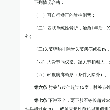
下列情况合格：
（一）可自行矫正的脊柱侧弯；
（二）四肢单纯性骨折，治愈1年后，
外）；
（三)关节弹响排除骨关节疾病或损伤
（四）大骨节病仅指、趾关节稍粗大，
（五）轻度胸廓畸形（条件兵除外）。
肘关节过伸超过15度，肘关节
第六条
下蹲不全，两下肢不等长超过2
第七条
件兵超过4cm），或虽未超过前述规定但步