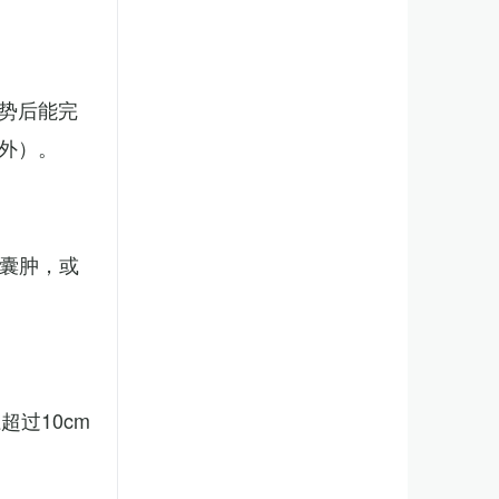
势后能完
外）。
、囊肿，或
。
过10cm