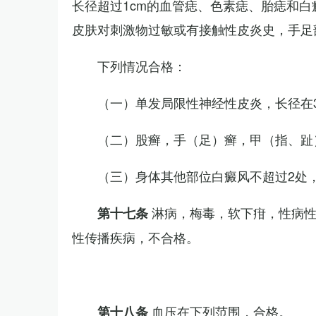
长径超过1cm的血管痣、色素痣、胎痣和
皮肤对刺激物过敏或有接触性皮炎史，手足
下列情况合格：
（一）单发局限性神经性皮炎，长径在3
（二）股癣，手（足）癣，甲（指、趾
（三）身体其他部位白癜风不超过2处，
淋病，梅毒，软下疳，性病
第十七条
性传播疾病，不合格。
血压在下列范围，合格。
第十八条