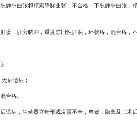
下肢静脉曲张和精索静脉曲张，不合格。下肢静脉曲张，
，肛瘘，肛旁脓肿，重度陈旧性肛裂，环状痔，混合痔，
症；
，无后遗症；
的混合痔。
其后遗症，生殖器官畸形或发育不全，单睾，隐睾及其术