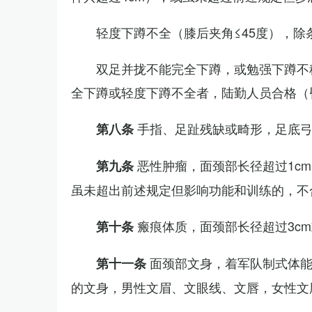
轻度下蹲不全（膝后夹角≤45度），除
双足并拢不能完全下蹲，或勉强下蹲不
全下蹲或轻度下蹲不全者，陆勤人员合格（
手指、足趾残缺或畸形，足底
第八条
恶性肿瘤，面颈部长径超过1c
第九条
虽未超出前述规定但影响功能和训练的，不
瘢痕体质，面颈部长径超过3c
第十条
面颈部文身，着军队制式体能
第十一条
的文身，男性文眉、文眼线、文唇，女性文