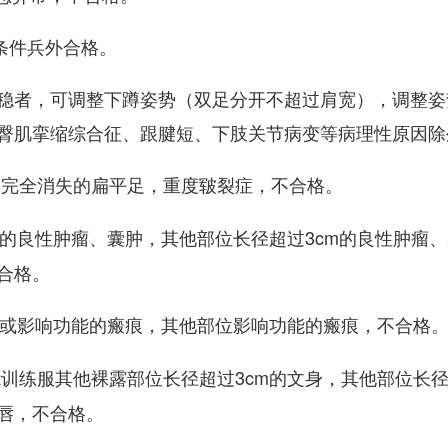
条件兵外合格。
稳者，可调整下蹲姿势（双足分开不超过肩宽），调整姿
臀肌挛缩综合征、跟腱短、下肢关节病变等病理性原因除
弓完全消失的扁平足，重度皲裂症，不合格。
m的良性肿瘤、囊肿，其他部位长径超过3cm的良性肿瘤
合格。
m或影响功能的瘢痕，其他部位影响功能的瘢痕，不合格
训练服其他裸露部位长径超过3cm的文身，其他部位长径超
唇，不合格。