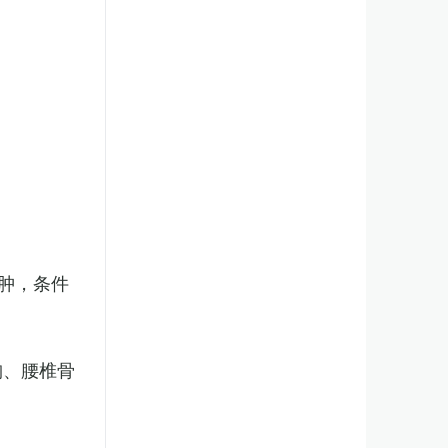
肿，条件
胸、腰椎骨