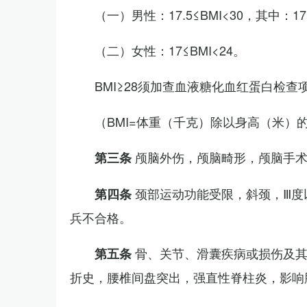
（一）男性：17.5≤BMI<30，其中：1
（二）女性：17≤BMI<24。
BMI≥28须加查血液糖化血红蛋白检查
（BMI=体重（千克）除以身高（米）
颅脑外伤，颅脑畸形，颅脑手
第三条
颈部运动功能受限，斜颈，Ⅲ度
第四条
兵不合格。
骨、关节、滑囊疾病或损伤及
第五条
折史，腰椎间盘突出，强直性脊柱炎，影响