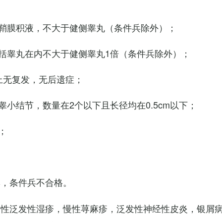
鞘膜积液，不大于健侧睾丸（条件兵除外）；
括睾丸在内不大于健侧睾丸1倍（条件兵除外）；
上无复发，无后遗症；
小结节，数量在2个以下且长径均在0.5cm以下；
；
臭，条件兵不合格。
慢性泛发性湿疹，慢性荨麻疹，泛发性神经性皮炎，银屑