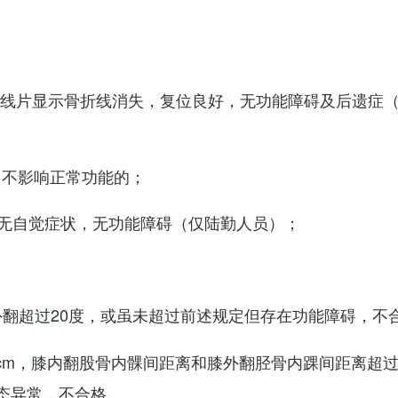
X线片显示骨折线消失，复位良好，无功能障碍及后遗症
，不影响正常功能的；
无自觉症状，无功能障碍（仅陆勤人员）；
外翻超过20度，或虽未超过前述规定但存在功能障碍，不
cm，膝内翻股骨内髁间距离和膝外翻胫骨内踝间距离超过
态异常，不合格。