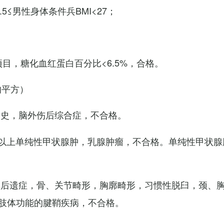
7.5≤男性身体条件兵BMI<27；
项目，糖化血红蛋白百分比<6.5%，合格。
的平方）
术史，脑外伤后综合症，不合格。
以上单纯性甲状腺肿，乳腺肿瘤，不合格。单纯性甲状腺
其后遗症，骨、关节畸形，胸廓畸形，习惯性脱臼，颈、
肢体功能的腱鞘疾病，不合格。