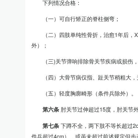
下列情况合格：
（一）可自行矫正的脊柱侧弯；
（二）四肢单纯性骨折，治愈1年后，
外）；
（三)关节弹响排除骨关节疾病或损伤
（四）大骨节病仅指、趾关节稍粗大，
（五）轻度胸廓畸形（条件兵除外）。
肘关节过伸超过15度，肘关节
第六条
下蹲不全，两下肢不等长超过2
第七条
件兵超过4cm），或虽未超过前述规定但步