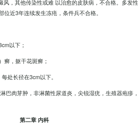
白癜风，其他传染性或难 以治愈的皮肤病，不合格。多发
部位近3年连续发生冻疮，条件兵不合格。
cm以下；
）癣，躯干花斑癣；
每处长径在3cm以下。
性淋巴肉芽肿，非淋菌性尿道炎，尖锐湿疣，生殖器疱疹
第二章 内科