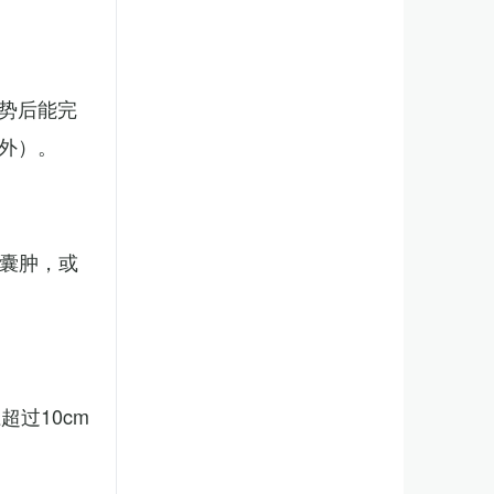
势后能完
外）。
、囊肿，或
。
过10cm