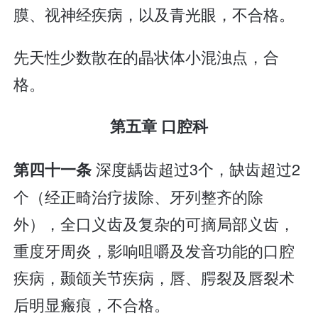
膜、视神经疾病，以及青光眼，不合格。
先天性少数散在的晶状体小混浊点，合
格。
第五章 口腔科
深度龋齿超过3个，缺齿超过2
第四十一条
个（经正畸治疗拔除、牙列整齐的除
外），全口义齿及复杂的可摘局部义齿，
重度牙周炎，影响咀嚼及发音功能的口腔
疾病，颞颌关节疾病，唇、腭裂及唇裂术
后明显瘢痕，不合格。