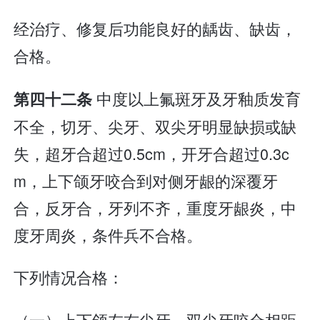
经治疗、修复后功能良好的龋齿、缺齿，
合格。
中度以上氟斑牙及牙釉质发育
第四十二条
不全，切牙、尖牙、双尖牙明显缺损或缺
失，超牙合超过0.5cm，开牙合超过0.3c
m，上下颌牙咬合到对侧牙龈的深覆牙
合，反牙合，牙列不齐，重度牙龈炎，中
度牙周炎，条件兵不合格。
下列情况合格：
（一）上下颌左右尖牙、双尖牙咬合相距