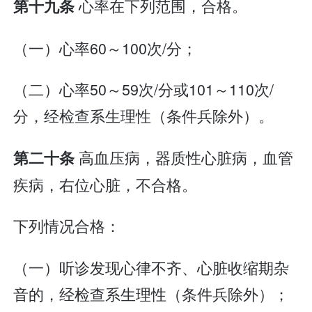
心率在下列范围，合格。
第十九条
（一）心率60～100次/分；
（二）心率50～59次/分或101～110次/
分，经检查系生理性（条件兵除外）。
高血压病，器质性心脏病，血管
第二十条
疾病，右位心脏，不合格。
下列情况合格：
（一）听诊发现心律不齐、心脏收缩期杂
音的，经检查系生理性（条件兵除外）；