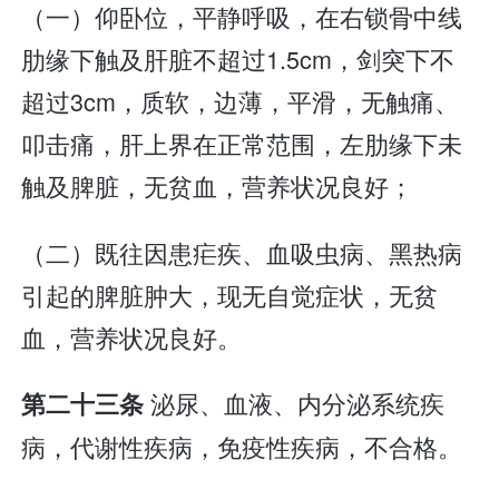
（一）仰卧位，平静呼吸，在右锁骨中线
肋缘下触及肝脏不超过1.5cm，剑突下不
超过3cm，质软，边薄，平滑，无触痛、
叩击痛，肝上界在正常范围，左肋缘下未
触及脾脏，无贫血，营养状况良好；
（二）既往因患疟疾、血吸虫病、黑热病
引起的脾脏肿大，现无自觉症状，无贫
血，营养状况良好。
泌尿、血液、内分泌系统疾
第二十三条
病，代谢性疾病，免疫性疾病，不合格。