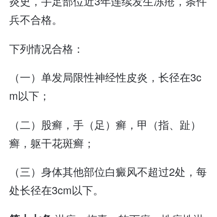
炎史，手足部位近3年连续发生冻疮，条件
兵不合格。
下列情况合格：
（一）单发局限性神经性皮炎，长径在3c
m以下；
（二）股癣，手（足）癣，甲（指、趾）
癣，躯干花斑癣；
（三）身体其他部位白癜风不超过2处，每
处长径在3cm以下。