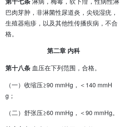
淋病，梅毒，软下疳，性病性淋
第十七条
巴肉芽肿，非淋菌性尿道炎，尖锐湿疣，
生殖器疱疹，以及其他性传播疾病，不合
格。
第二章 内科
血压在下列范围，合格。
第十八条
（一）收缩压≥90 mmHg，＜140 mmH
g；
（二）舒张压≥60 mmHg，＜90 mmHg。