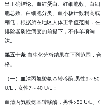
出正确结论。血红蛋白、红细胞数、白细
胞总数、白细胞分类、血小板计数稍高或
稍低，根据所在地区人体正常值范围，在
排除器质性病变的前提下，不作单项淘
汰。
血生化分析结果在下列范围，合
第五十条
格。
（一）血清丙氨酸氨基转移酶:男性9～50
U/L，女性7～40 U/L；
血清丙氨酸氨基转移酶，男性>50 U/L、≤