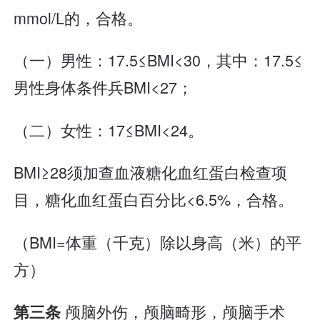
mmol/L的，合格。
（一）男性：17.5≤BMI<30，其中：17.5≤
男性身体条件兵BMI<27；
（二）女性：17≤BMI<24。
BMI≥28须加查血液糖化血红蛋白检查项
目，糖化血红蛋白百分比<6.5%，合格。
（BMI=体重（千克）除以身高（米）的平
方）
颅脑外伤，颅脑畸形，颅脑手术
第三条