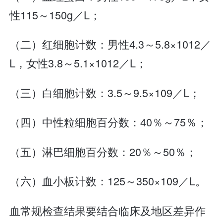
性115～150g／L；
（二）红细胞计数：男性4.3～5.8×1012／
L，女性3.8～5.1×1012／L；
（三）白细胞计数：3.5～9.5×109／L；
（四）中性粒细胞百分数：40％～75％；
（五）淋巴细胞百分数：20％～50％；
（六）血小板计数：125～350×109／L。
血常规检查结果要结合临床及地区差异作