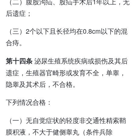
（二）腹股沟疝、股疝手术后1年以上，无
后遗症；
（三）2个以下且长径均在0.8cm以下的混
合痔。
泌尿生殖系统疾病或损伤及其后
第十四条
遗症，生殖器官畸形或发育不全，单睾，
隐睾及其术后，不合格。
下列情况合格：
（一）无自觉症状的轻度非交通性精索鞘
膜积液，不大于健侧睾丸（条件兵除