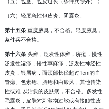
（五）包茎、包皮过长（条件兵除外）；
（六）轻度急性包皮炎、阴囊炎。
重度腋臭，不合格。轻度腋臭，
第十五条
条件兵不合格。
头癣，泛发性体癣，疥疮，慢性
第十六条
泛发性湿疹，慢性荨麻疹，泛发性神经性
皮炎，银屑病，面颈部长径超过1cm的血
管痣、色素痣、胎痣和白癜风，其他传染
性或难 以治愈的皮肤病，不合格。多发性
毛囊炎，皮肤对刺激物过敏或有接触性皮