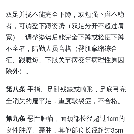
双足并拢不能完全下蹲，或勉强下蹲不稳
者，可调整下蹲姿势（双足分开不超过肩
宽），调整姿势后能完全下蹲或轻度下蹲
不全者，陆勤人员合格（臀肌挛缩综合
征、跟腱短、下肢关节病变等病理性原因
除外）。
手指、足趾残缺或畸形，足底弓完
第八条
全消失的扁平足，重度皲裂症，不合格。
恶性肿瘤，面颈部长径超过1cm的
第九条
良性肿瘤、囊肿，其他部位长径超过3cm