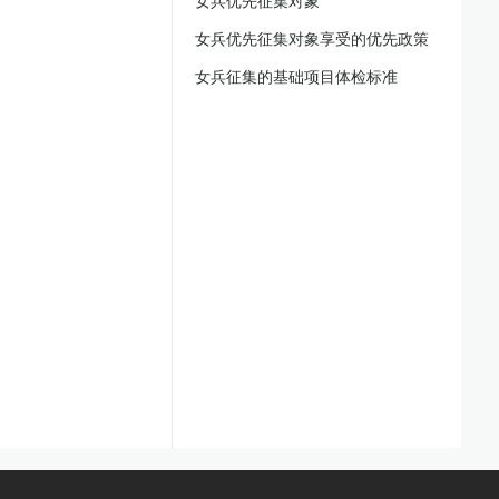
女兵优先征集对象
女兵优先征集对象享受的优先政策
女兵征集的基础项目体检标准