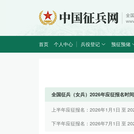
首页
个人中心
兵役登记
预征预储
全国征兵（女兵）2026年应征报名时间
上半年应征报名：2026年1月1日 至 20
下半年应征报名：2026年7月1日 至 20