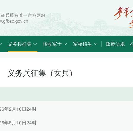
义务兵征集
招收军士
军校招生
政策法规
义务兵征集（女兵）
26年2月10日24时
26年8月10日24时