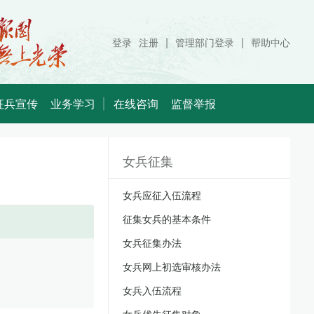
|
|
登录
注册
管理部门登录
帮助中心
征兵宣传
业务学习
在线咨询
监督举报
女兵征集
女兵应征入伍流程
征集女兵的基本条件
女兵征集办法
女兵网上初选审核办法
女兵入伍流程