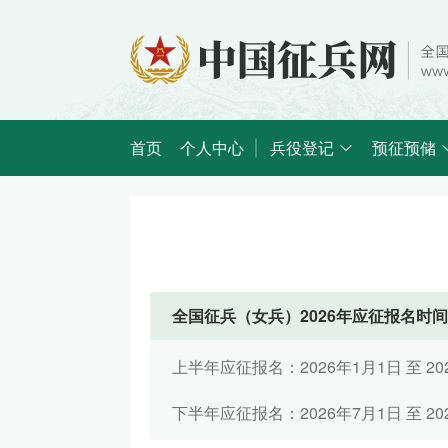
首页
个人中心
兵役登记
预征预储
全国征兵（女兵）2026年应征报名时间
上半年应征报名：2026年1月1日 至 20
下半年应征报名：2026年7月1日 至 20