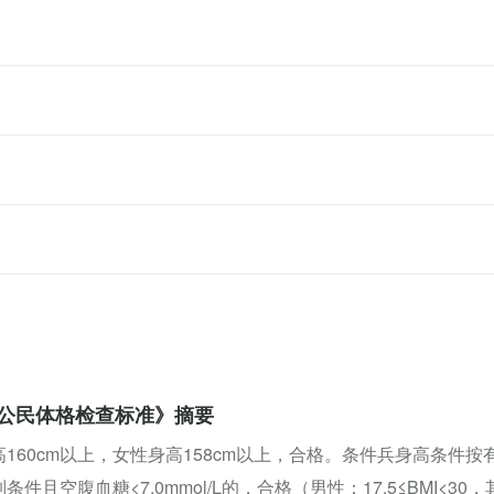
公民体格检查标准》摘要
高160cm以上，女性身高158cm以上，合格。条件兵身高条件
条件且空腹血糖<7.0mmol/L的，合格（男性：17.5≤BMI<30，