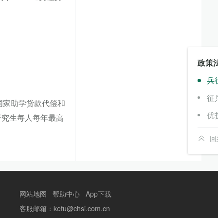
政策
兵
征
国家助学贷款代偿和
优
研究生每人每年最高
回
网站地图
帮助中心
App下载
客服邮箱：kefu@chsi.com.cn