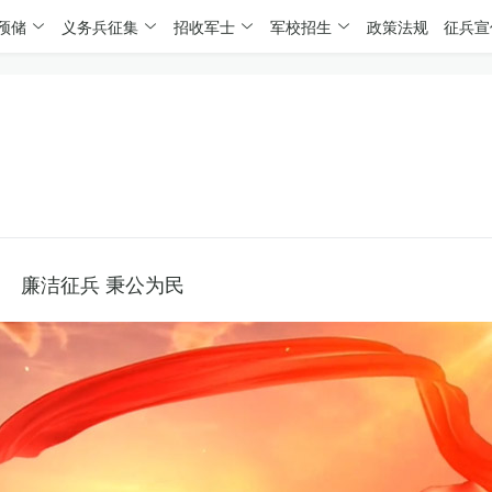
预储
义务兵征集
招收军士
军校招生
政策法规
征兵宣
廉洁征兵 秉公为民