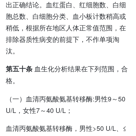
出正确结论。血红蛋白、红细胞数、白细
胞总数、白细胞分类、血小板计数稍高或
稍低，根据所在地区人体正常值范围，在
排除器质性病变的前提下，不作单项淘
汰。
血生化分析结果在下列范围，合
第五十条
格。
（一）血清丙氨酸氨基转移酶:男性9～50
U/L，女性7～40 U/L；
血清丙氨酸氨基转移酶，男性>50 U/L、≤