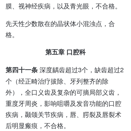
膜、视神经疾病，以及青光眼，不合格。
先天性少数散在的晶状体小混浊点，合
格。
第五章 口腔科
深度龋齿超过3个，缺齿超过2
第四十一条
个（经正畸治疗拔除、牙列整齐的除
外），全口义齿及复杂的可摘局部义齿，
重度牙周炎，影响咀嚼及发音功能的口腔
疾病，颞颌关节疾病，唇、腭裂及唇裂术
后明显瘢痕，不合格。