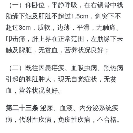
（一）仰卧位，平静呼吸，在右锁骨中线
肋缘下触及肝脏不超过1.5cm，剑突下不
超过3cm，质软，边薄，平滑，无触痛、
叩击痛，肝上界在正常范围，左肋缘下未
触及脾脏，无贫血，营养状况良好；
（二）既往因患疟疾、血吸虫病、黑热病
引起的脾脏肿大，现无自觉症状，无贫
血，营养状况良好。
泌尿、血液、内分泌系统疾
第二十三条
病，代谢性疾病，免疫性疾病，不合格。