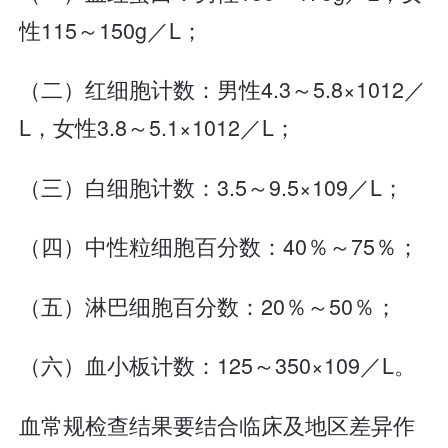
性115～150g／L；
（二）红细胞计数：男性4.3～5.8×1012／
L，女性3.8～5.1×1012／L；
（三）白细胞计数：3.5～9.5×109／L；
（四）中性粒细胞百分数：40％～75％；
（五）淋巴细胞百分数：20％～50％；
（六）血小板计数：125～350×109／L。
血常规检查结果要结合临床及地区差异作