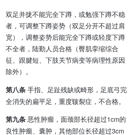
双足并拢不能完全下蹲，或勉强下蹲不稳
者，可调整下蹲姿势（双足分开不超过肩
宽），调整姿势后能完全下蹲或轻度下蹲
不全者，陆勤人员合格（臀肌挛缩综合
征、跟腱短、下肢关节病变等病理性原因
除外）。
手指、足趾残缺或畸形，足底弓完
第八条
全消失的扁平足，重度皲裂症，不合格。
恶性肿瘤，面颈部长径超过1cm的
第九条
良性肿瘤、囊肿，其他部位长径超过3cm