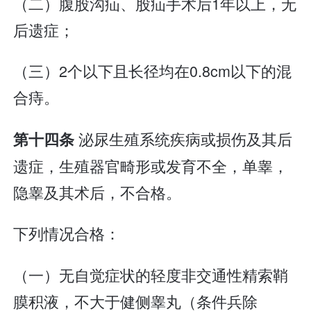
（二）腹股沟疝、股疝手术后1年以上，无
后遗症；
（三）2个以下且长径均在0.8cm以下的混
合痔。
泌尿生殖系统疾病或损伤及其后
第十四条
遗症，生殖器官畸形或发育不全，单睾，
隐睾及其术后，不合格。
下列情况合格：
（一）无自觉症状的轻度非交通性精索鞘
膜积液，不大于健侧睾丸（条件兵除