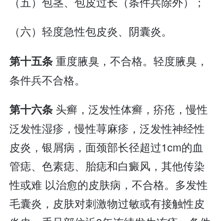
（五）包茎、包皮过长（条件兵除外）；
（六）轻度急性包皮炎、阴囊炎。
重度腋臭，不合格。轻度腋臭，
第十五条
条件兵不合格。
头癣，泛发性体癣，疥疮，慢性
第十六条
泛发性湿疹，慢性荨麻疹，泛发性神经性
皮炎，银屑病，面颈部长径超过1cm的血
管痣、色素痣、胎痣和白癜风，其他传染
性或难 以治愈的皮肤病，不合格。多发性
毛囊炎，皮肤对刺激物过敏或有接触性皮