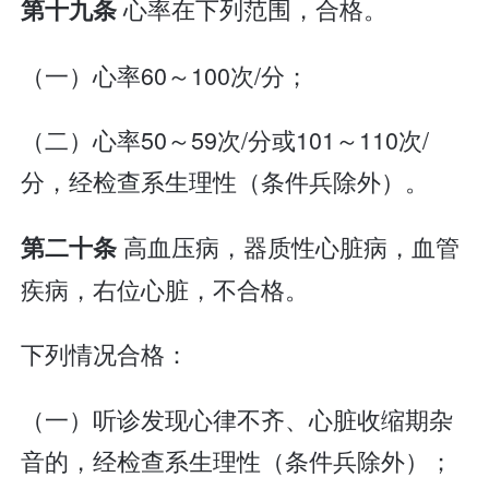
心率在下列范围，合格。
第十九条
（一）心率60～100次/分；
（二）心率50～59次/分或101～110次/
分，经检查系生理性（条件兵除外）。
高血压病，器质性心脏病，血管
第二十条
疾病，右位心脏，不合格。
下列情况合格：
（一）听诊发现心律不齐、心脏收缩期杂
音的，经检查系生理性（条件兵除外）；