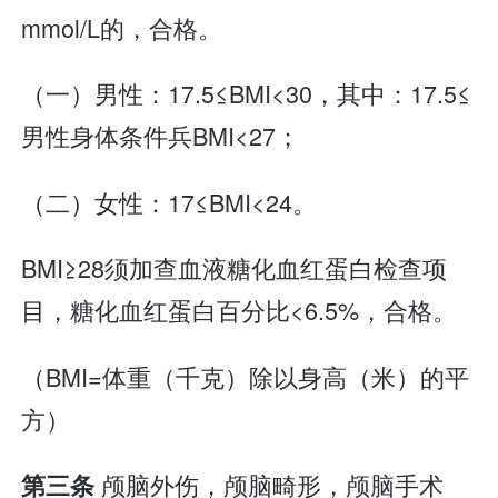
mmol/L的，合格。
（一）男性：17.5≤BMI<30，其中：17.5≤
男性身体条件兵BMI<27；
（二）女性：17≤BMI<24。
BMI≥28须加查血液糖化血红蛋白检查项
目，糖化血红蛋白百分比<6.5%，合格。
（BMI=体重（千克）除以身高（米）的平
方）
颅脑外伤，颅脑畸形，颅脑手术
第三条