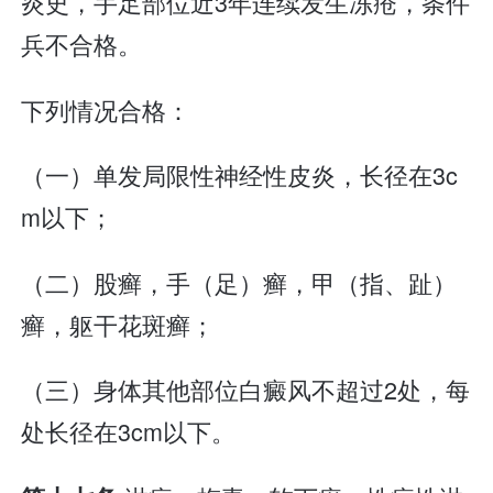
炎史，手足部位近3年连续发生冻疮，条件
兵不合格。
下列情况合格：
（一）单发局限性神经性皮炎，长径在3c
m以下；
（二）股癣，手（足）癣，甲（指、趾）
癣，躯干花斑癣；
（三）身体其他部位白癜风不超过2处，每
处长径在3cm以下。