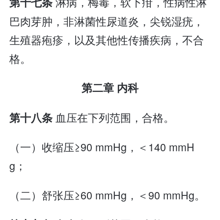
淋病，梅毒，软下疳，性病性淋
第十七条
巴肉芽肿，非淋菌性尿道炎，尖锐湿疣，
生殖器疱疹，以及其他性传播疾病，不合
格。
第二章 内科
血压在下列范围，合格。
第十八条
（一）收缩压≥90 mmHg，＜140 mmH
g；
（二）舒张压≥60 mmHg，＜90 mmHg。