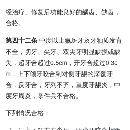
经治疗、修复后功能良好的龋齿、缺齿，
合格。
中度以上氟斑牙及牙釉质发育
第四十二条
不全，切牙、尖牙、双尖牙明显缺损或缺
失，超牙合超过0.5cm，开牙合超过0.3c
m，上下颌牙咬合到对侧牙龈的深覆牙
合，反牙合，牙列不齐，重度牙龈炎，中
度牙周炎，条件兵不合格。
下列情况合格：
（一）上下颌左右尖牙、双尖牙咬合相距